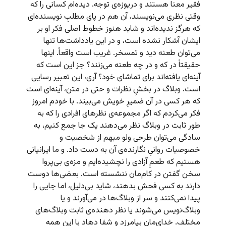
فقیر معنا هستند و دریوزه‌ی توجه. دیده‌ام کسانی را که
وقتی نظری می‌نویسند، آن هم در پای مطلبِ‌ نویسنده‌ای
که هرگز ندیده‌اند و شاید هنوز خطوط اصلی فکر او بر
ایشان آشکار نشده است،‌ و در این یادداشت‌ها تنها
می‌توان طعنه‌ دید و تمسخر. غریب است واقعاً. اینها
حقیقتاً در که و در چه طعنه می‌زنند؟ جز این است که
آینه‌ای یافته‌اند برای تماشای خود؟ آری، این تعبیر رسایی
است. وبلاگ در بخشِ نظرات و حتی در متن، آینه‌ای است
که هر کسی در آن ضمیرِ خویش می‌بیند. با خودم امروز
فکر می‌کردم که اگر مجموعه‌ی نظرهای افرادی را که به
طور ثابت در وبلاگ نظر می‌دهند یک جا جمع کنیم، به
سادگی می‌توان طرحی ولو مبهم از شخصیت و
خصوصیات روانیِ نگارنده‌ی آن به دست داد. و ما ایرانیانی
هستیم که طعمِ آزادی را نچشیده‌ایم و مزه‌ی بی‌پروا
سخن گفتن در کام‌مان ننشسته است. بعضی‌ها دوست
دارند به کسی فحش بدهند، شاید بی‌دلیل، اما جایی را
پیدا نمی‌کنند و سر از وبلاگ‌ها در می‌آورند و یا
وبلاگ‌نویس می‌شوند یا نظر دهنده‌ی ثابت وبلاگ‌های
مختلف. خدای‌مان بیامرزد و شفا دهاد با این همه