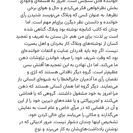
خواننده قابل سنجش است. امروز به فلسفه‌ی وجودی
بخش نظرخواهی فکر می‌کردم و حال و هوای برخی
نظرها. به عنوان کسی که وبلاگ می‌نویسد شنیدن رأی
خواننده و دانستن نظر دیگرن برای‌ام مهم است. اما
چنان که کاتب کتابچه نوشته بود وبلاگ گناهی شده
است پر لذت؛ برای من هم. دل بستن به تعریف و تمجید
کسان از نوشته‌های وبلاگ کار بخردان و اهل بصیرت
نیست. اگر چه باید قدردان عنایت و التفات خواننده‌ای
بود که وقتِ شریف خود را صرف خواندن تراوشات ذهن
ما می‌کند،‌ اما دل نهادن به این تمجیدها آفتش بسی
عظیم‌تر است. گروهِ دیگر ناقدانی هستند که کژی و
نقصان رأی ما آدمیان جایز‌الخطا را به شیوه‌ای انسانی باز
می‌نمایند. دیگر گروه اما همان کسانی هستند که ذهن
مرا امروز به خود مشغول داشتند. گروهی که یا فحاشی
می‌کنند و لجن‌پراکنی و یا عقده‌های دیرین خود را از این
و آن در فضایی که در مرآی خاص و عام است به نمایش
می‌گذارند و مکانی را می‌یابند برای خالی کردنِ خود.
تشخیص اینها چندان دشوار نیست. مرور ادبیاتی که در
نوشتنِ یادداشت‌های‌شان به کار می‌برند و نوع