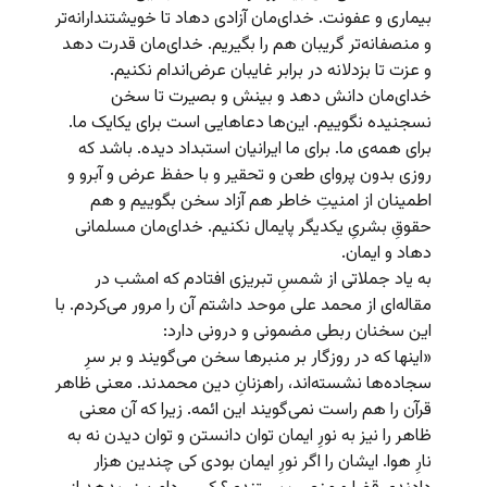
بیماری و عفونت. خدای‌مان آزادی دهاد تا خویشتندارانه‌تر
و منصفانه‌تر گریبان هم را بگیریم. خدای‌مان قدرت دهد
و عزت تا بزدلانه در برابر غایبان عرض‌اندام نکنیم.
خدای‌مان دانش دهد و بینش و بصیرت تا سخن
نسجنیده نگوییم. این‌ها دعاهایی است برای یکایک ما.
برای همه‌ی ما. برای ما ایرانیان استبداد دیده. باشد که
روزی بدون پروای طعن و تحقیر و با حفظ عرض و آبرو و
اطمینان از امنیتِ خاطر هم آزاد سخن بگوییم و هم
حقوقِ بشریِ یکدیگر پایمال‌ نکنیم. خدای‌مان مسلمانی
دهاد و ایمان.
به یاد جملاتی از شمسِ تبریزی افتادم که امشب در
مقاله‌ای از محمد علی موحد داشتم آن را مرور می‌کردم. با
این سخنان ربطی مضمونی و درونی دارد:
«اینها که در روزگار بر منبرها سخن می‌گویند و بر سرِ
سجاده‌ها نشسته‌اند،‌ راهزنانِ دین محمدند. معنی ظاهر
قرآن را هم راست نمی‌گویند این ائمه. زیرا که آن معنی
ظاهر را نیز به نورِ ایمان توان دانستن و توان دیدن نه به
نارِ هوا. ایشان را اگر نورِ ایمان بودی کی چندین هزار