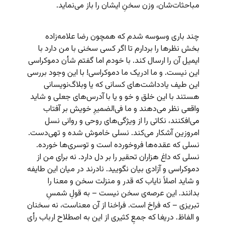
مباحثات‌شان،‌ وزن سخنِ ایشان را باز می‌نماید.
چند باری وسوسه شدم که همچون رضا علامه‌زاده
بخش نظرها را بردارم تا اگر کسی سخنی با من دارد با
ایمیل آن را ارسال کند. با خودم اما گفتم شأن دموکراسی
این نیست. و ما ادریک ما دموکراسی! با این وجود بررسی
این طیف یادداشت‌های کسانی که یا وبلاگ‌نویسانی
هستند با این خلق و خو و یا با آدرس‌های جعلی و شاید
واقعی نظر می‌دهند و ما فی‌الضمیرِ خویش بر آفتاب
می‌افکنند، نکاتی را از ویژگی‌های روحی و روانی نسل
امروزین آشکار می‌کند. نسلی خاموش شده و تهی‌دست.
نسلی که عقده‌ها فروخورده است و توسری‌ها خورده.
نسلی که داغ هزاران تحقیر را بر دل دارد. نه برای من از
دموکراسی و آزادی بیان نگویید. نادرند در میان این طایفه
و شاید اصلاً نایاب که قدر و منزلت سخن و معنا را
بدانند. این عرصه‌ی سخن نیست – به قولِ شمسِ‌
تبریزی – که فراخ است. فراخنا از آن معناست، نه سخنان
و الفاظ. دریغا که جمعِ کثیری از این به اصطلاح ارباب رأی