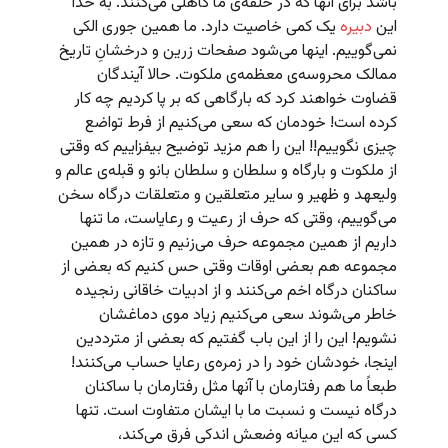
باشد برای آنها که در حلقه‌ی ما کاهلی می‌کنند. به خدا
این
دبیره
یک کمی خاصیت دارد. ما همین جوری الکی
نمی‌گوییم. اینها می‌شود صفحات زرین و درخشانِ تاریخ
ممالک محروسه‌ی معظمه‌ی ملکوت. حالا آیندگان
قضاوت خواهند کرد که بارگاهی که بر پا کردیم چه کار
کرده است! خودمان که سعی می‌کنیم از فرط تواضع
چیزی نگوییم!! این را هم مزید توضیح بیفزاییم که وقتی
از ملکوت و بارگاه و سلطان و سلطان بانو و قبله‌ی عالم و
ولیعهد و ظهیر و سایر متعلقین و متعلقات درگاه سخن
می‌گوییم، وقتی که حرف از رعیت و رعایاست، ما تنها
داریم از همین مجموعه حرف می‌زنیم و تازه در همین
مجموعه هم بعضی اوقات وقتی حس کنیم که بعضی از
ساکنان درگاه اخم می‌کنند و از ادبیات خاقانی رنجیده
خاطر می‌شوند سعی می‌کنیم زیاد موی دماغشان
نشویم! این را از این باب گفتیم که بعضی از مترددین
اینجا، خودشان خود را در زمره‌ی رعایا حساب می‌کنند!
طبعاً ما هم رفتارمان با آنها مثل رفتارمان با ساکنان
درگاه نیست و نسبت ما با ایشان متفاوت است. تنها
کسی که این میانه وضعش اندکی فرق می‌کند،