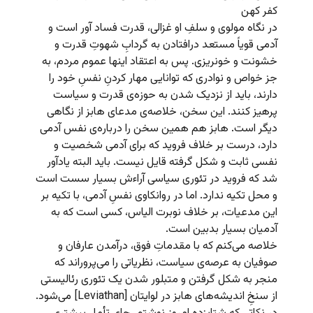
کفر کهن
در نگاه مولوی و سلفِ او غزالی، قدرت فساد آور است و
آدمی قویاً مستعد درافتادن به گردابِ شهوتِ قدرت و
خشونت و خونریزی. پس به اعتقاد اینها عموم مردم، به
جز خواص و نوادری که توانایی مهار کردنِ نفسِ خود را
دارند، باید از نزدیک شدن به حوزه‌ی قدرت و سیاست
پرهیز کنند. این سخن، خلاصه‌ی مدعای هابز از نگاهی
دیگر است. هابز هم همین سخن را درباره‌ی نفس آدمی
دارد، درست بر خلاف فروید که برای آدمی شخصیت و
نفسی ثابت و شکل گرفته قایل نیست. باید البته یادآور
شد که فروید در تئوری سیاسی آراءش بسیار سست است
و محل تکیه ندارد. اما در روانکاوی نفسِ آدمی، با تکیه بر
این مدعیات، بر خلاف نوبرت الیاس، کسی است که به
آدمیان بسیار بدبین است.
خلاصه می‌کنم که با مقدماتِ فوق، درآمدن عارفان و
صوفیان به عرصه‌ی سیاست، نظریاتی را می‌پروراند که
منجر به شکل گرفتن و متبلور شدن یک تئوری رئالیستی
از سنخِ اندیشه‌های هابز در لوایتان [Leviathan] می‌شود.