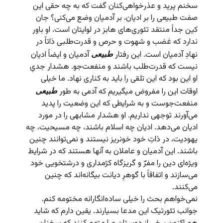
سخنم پرید و عذرخواهی‌کنان گفت که به چه حقی این
صفت طبیعی را بر ادیان، بر آدمیان وضع می‌کنی؟ جان
کین جداً منتقد تئوری‌های هابز در لوایتان است. او باور
ندارد که غضب و شهوت و حرص و قدرت‌طلبی ذاتاً در
نهادِ آدمیان است. این رفتار
آدمیان و ایضاً ادیان
طبیعی
نیست که قدرت‌طلب باشند و منفعت‌جو. هشدار جدیِ
او این بود که این تلقی را باید به کناری نهاد. ما خیلی
اوقات این را مفروض می­گیریم که آدمی به طور
طبیعی
منفعت‌جوست و به شرایطی که این وضعیت را پدید
می‌آورند توجهی نداریم. او هشدار مشابهی را در مورد
ادیان می‌دهد. ادیان چه اسلام باشند، چه مسیحیت، چه
یهودیت، در ذاتِ خود خونریز نیستند و نمی‌توانند چنین
باشند. این آدمیان و عاملان به آنها هستند که در شرایط
ویژه‌ای دین را مفرّ و گریزگاه کژمداری و درشتخویی خود
می‌سازند و اتفاقاً با گوهرِ دیانت بیگانه‌اند که چنین
می‌کنند.
نمی‌خواهم بحث را خیلی ساده‌انگارانه مختومه کنم.
جوانب تئورتیک این مدعا بسیارند. یقین دارم که شاید