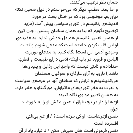
همان نظر ترغیب می‌کنند.
و اما بعد. مطلبِ دیگر که می‌خواستم در ذیل همین نکته
بیاوریم، موضوعی بود که در خلال بحث در مورد
اندیشه‌ی رئالیسم در تئوری سیاسی پیش آمد. (مزید
توضیح بگویم که بنا به همان سخنانِ پیشین، جان کین
از همین تعبیر رئالیسم هم دلِ خوشی ندارد. به عقیده‌ی
او این قلب کردن جامعه است که مدعی شویم واقعیت
وجودیِ آدمی این است! نگاه کنید به مدعای نوربرت
الیاس و فروید در باب اینکه آدمی دارای طبیعت و فطرتِ
خداداده و ثابتی نیست که واجدِ این رذایل و پلیدی‌ها
باشد.) باری، به آرای عارفان و صوفیان مسلمان
می‌اندیشیدم و قرابتی که سخنانِ آنها در عرصه‌ی سیاست
و قدرت به مغزِ تئوری‌های ماکیاولی، مورگنتاو و هابز دارد.
به همین تعبیر مولوی نگاه کنید:
اژدها را دار در برفِ فراق / هین مکش او را به خورشید
عراق
نفس اژدرهاست، او کی مرده است؟ / از غمِ بی‌آلتی
افسرده است
نفس فرعونی است هان سیرش مکن / تا نیارد یاد از آن