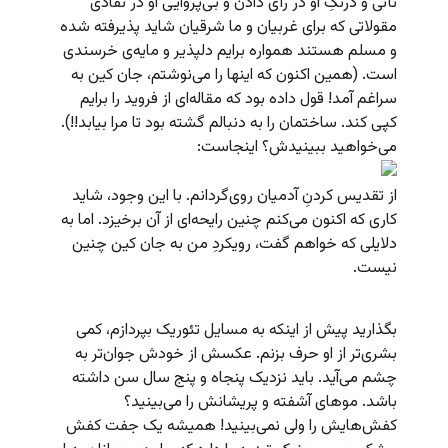
تأنی و درنگِ او در رأی دادن و بی‌پروایی او در نقادی
مقولاتی که برای غربیان و ما شرقیان شاید پذیرفته شده
و مسلم هستند همواره برایم دلپذیر و مایه‌ی خرسندی
است. (همین اکنون که اینها را می‌نوشتم، جان کین به
سراغم آمد! قول داده بود که مقاله‌ای از فروید را برایم
کپی کند. ساختمان را به دنبالم گشته بود تا مرا بیابد!!).
می‌خواهید ببینیدش؟ اینجاست:
از تقدیس کردنِ آدمیان روی‌گردانم. با این وجود، شاید
کاری که اکنون می‌کنم چنین رایحه‌ای از آن برخیزد. اما به
دلایلی که خواهم گفت، رویکردِ من به جان کین چنین
نیست.
بگذارید پیش از اینکه به مسایل تئوریک بپردازم، کمی
بشری‌تر از او حرف بزنم. عکسش از خودش جوان‌تر به
چشم می‌آید. باید نزدیک پنجاه و پنج سال سن داشته
باشد. موهای آشفته و پریشانش را می‌بینید؟
کفش‌هایش را ولی نمی‌بینید! همیشه یک جفت کفش