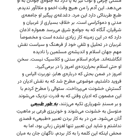
مشکی چرمی و نوک تیز به پا دارد که جلوه‌ی جوانان به او
می‌دهد. این آدم را من هیچ وقت اخمو و ملال­آور ندیدم.
طبعِ طربناکی دارد این مرد. دغدغه‌ی پیگیر او جامعه‌ی
مدنی و دموکراسی است. بر خلافِ بسیاری از غربیان و
شرقیان، آنگاه که به جوامعِ شرق می‌رسد همواره اذعان
دارد که در این زمینه کار زیادی نشده است و مخصوصاً
غربیان در تحلیل و تلقیِ خود از فرهنگ و سیاست نقش
مهمِ جهان اسلام و اندیشه‌ی مسلمین را نادیده
انگاشته‌اند. مرادم اسلام سنتی و کلاسیک نیست. سخنِ
او حتی اسلامِ بحران‌زده‌ی امروز را در بر‌می‌گیرد.
امروز در ضمن بحثی که درباره‌ی هابز، نوربرت الیاس و
فروید داشتیم، موضوعی مطرح شد که به نقش ادیان در
گسترش خشونت می‌پرداخت. سئوالی را مطرح کردم با
این مضمون که ادیان وقتی که به قدرت نزدیک می‌شوند
و بر مسندِ شهریاری تکیه می‌زنند،
به طور طبیعی
متوسل به خشونت می‌شوند و خونریزی فرعی بر ماهیتِ
آنان می‌شود. من در به کار بردن تعبیر «طبیعی» قصدی
نداشتم و شاید این تعبیر تنها لغزش زبانی بود، اما به
محض اینکه این کلمه را به کار بردم، ناگهان جان به میان