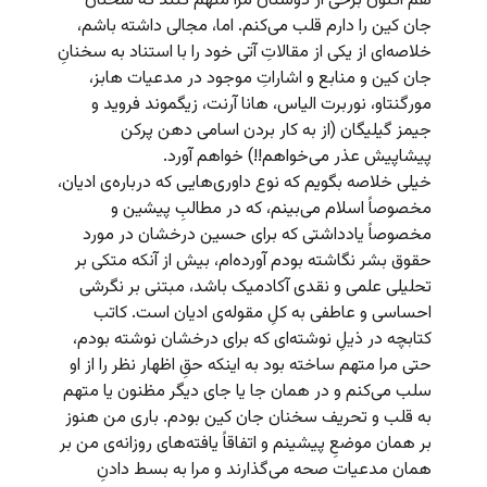
هم اکنون برخی از دوستان مرا متهم کنند که سخنان
جان کین را دارم قلب می‌کنم. اما، مجالی داشته باشم،
خلاصه‌ای از یکی از مقالاتِ آتی خود را با استناد به سخنانِ
جان کین و منابع و اشاراتِ موجود در مدعیات هابز،
مورگنتاو، نوربرت الیاس، هانا آرنت، زیگموند فروید و
جیمز گیلیگان (از به کار بردن اسامی دهن پرکن
پیشاپیش عذر می‌خواهم!!) خواهم آورد.
خیلی خلاصه بگویم که نوع داوری‌هایی که درباره‌ی ادیان،
مخصوصاً اسلام می‌بینم، که در مطالبِ پیشین و
مخصوصاً یادداشتی که برای حسین درخشان در مورد
حقوق بشر نگاشته بودم آورده‌ام، بیش از آنکه متکی بر
تحلیلی علمی و نقدی آکادمیک باشد، مبتنی بر نگرشی
احساسی و عاطفی به کلِ مقوله‌ی ادیان است. کاتب
کتابچه در ذیلِ نوشته‌ای که برای درخشان نوشته بودم،
حتی مرا متهم ساخته بود به اینکه حقِ اظهار نظر را از او
سلب می‌کنم و در همان جا یا جای دیگر مظنون یا متهم
به قلب و تحریف سخنان جان کین بودم. باری من هنوز
بر همان موضعِ پیشینم و اتفاقاً یافته‌های روزانه‌ی من بر
همان مدعیات صحه می‌گذارند و مرا به بسط دادنِ