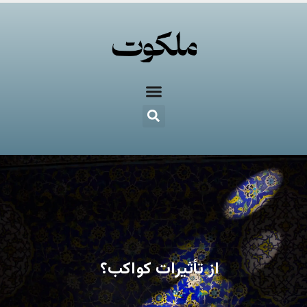
از تأثیرات کواکب؟