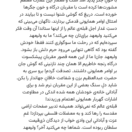
با خونِ جگر پدید آمد است و معمار این عمارت معظم
مشورت‌ها کرده است با مقربان درگاه و خون جگرها
خورده است. دریغ که گوشی شنوا نیست و تا بیایند در
امتثال اوامر همایونی قدمکی بردارند، ناگهان می‌بینی که
دستِ غدار اجل قبله‌ی عالم را از اینها ستاند! آن وقت فکر
می‌کنید ولیعهد برای‌تان چه می‌کند؟ ما به ولیعهد
سپرده‌ایم که در رحلت ما سوگواری کنند فقط! خودش
گفته بود که گاهی تنهایی می‌رود حرم دلش باز بشود.
ولیعهد جان! ما از این همه قصور مقربانِ پیشکسوت
درگاه رنجه خاطریم الا همان چند نازنینی که گوش جان
بر اوامر همایونی داشتند. تصدقت گردم! برو سری به
حضرت عبدالعظیم بزن و شفاعت خاقانِ جهاندار را بکن.
شاید دلِ سنگ بعضی از این مقربان نرم شد و برای
آبادانی خانه‌ی خودشان همه شده اندکی در مطاوعت
اشارات گهربار همایونی اهتمام ورزیدند!
قبله‌ی عالم که نمی‌تواند همیشه تدبیر صفحات اراضی
مقدسه را رها کند و به معضلات فلسفی بپردازد! غمِ
عزت و آبادانیِ این وادی خواب از دیدگان ذی‌قیمت
سلطان ربوده است. شماها چه می‌کنید آخر؟ ولیعهد