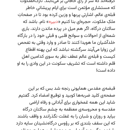
گرفته‌اند که سر از رأی خاقانی بر می‌تابند. نازک‌الملکوت
که مستشاری مؤتمن است برای ایام پریشانیِ خاطر
قبله‌ی عالم، اشارتی پربها و وزین کرده بود تا در صفحاتِ
ملکِ ملکوت، حجره‌ای بنا کنیم «
دبیره
» نام. باشد که
ساکنان درگاه، اگر هم میل در پرده ماندن دارند، باری
شمه‌ای از احوالات و سوانح قلبی و قبلی خود را در بارگاه
خلدآشیان ما هویدا کنند تا صادر و وارد وقتی به تفحص
این زوایا می‌آیند سرگشته نباشد که این پهنه اقطاع
کیست و قبله‌ی عالم عطف نظر به سوی کدامین اهل
قلم داشته است که تشریفِ سکونت در این وادی را به او
داده است!
قبضه‌ی مقدس همایونی رنجه شد بس که بر این
صفحه‌ی کلید ضربه‌ها کوبید و توقیع امضاء کرد. گفتیم
شاید این همه غمخواری برای آبادانی و رفاه اراضی
مقدسه و محروسه‌ی معظمه به چشمِ ساکنان درگاه
بیاید و روزان و شبان را به غفلت نگذرانند و واقف باشند
که این سقف بلندی که بر رؤوس درگاه‌نشینان سایه دارد