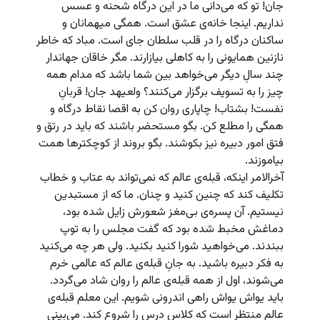
جان! تو که می‌دانی ما در این درگاه شحنه و عسس
نداریم. اینجا خانه‌ی عشق است. همگی میهمانان و
ساکنان درگاه را در قلب سلطان جای است. مباد که خاطر
نازنین همایونی را به کاهلی بیازارند. مگر خاقان جهاندار
چند سالِ دیگر می‌خواهد بین شما باشد که مدام همه
چیز را به تسویف برگزار می‌کنند؟ ولعیهد جان! قربانِ
نفست! بشتاب! چاپاری روان کن به اقصا نقاط درگاه و
همگی را مطلع کن. بگو مستحضر باشند که باید در رتق و
فتق امور دبیره نیز بکوشند. بگو بروند از کوچکترها همت
بیاموزند.
آخرالامر اینکه، قبله‌ی عالم که نمی‌تواند به عتاب و خطاب
تکلیف کند که چنین کنید و چنان. ما که از مستبدین
نیستیم. آن پسره‌ی بی‌مغز شعورش زایل شده بود،
دماغش مخبط شده بود که گفت مجلس را به توپ
ببندند. می‌خواهید شورا کنید بکنید. ولی هر چه می‌کنید
به فکر دبیره باشید. به جانِ قبله‌ی عالم که عالمی خرم
می‌شوند، اول از همه قبله‌ی عالم را روان شاد می‌گردد.
باید یواش یواش راهی اندرونی شویم. این معلم قبله‌ی
عالم منتظر است که کلاس درس را شروع کند. می‌بینی