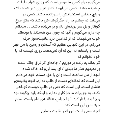
می‌گویم برای کسی ملموس است که روزی شراب فرقت
چشیده باشد. کسی می‌فهمد که از عزیزی دور شده باشد
و رنج جدایی استخوانش را سوزانده باشد. کسی در
می‌یابد که چشم به راه جگرگوشه‌اش باشد که مثل مرغِ
گرفتار و بل سر بریده‌ای بال و پر می‌زده باشد. . . می­دانم
چه دارم می‌گویم و آنها که چون من هستند یا بوده‌اند
خوب می‌فهمند که از کدامین دردِ عافیت‌سوز حرف
می‌زنم. در این تنهایی عظیم که آسمان و زمین با من قهر
است و پاسخم نه این نه آن نمی‌دهد، روزی نیست که با
خود نخوانم که:
گر بماندیم زنده بر دوزیم / جامه‌ای کز فراق چاک شده
ور بمردیم عذر ما بپذیر / ای بسا آرزو که خاک شده
آنچه از من ساخته است و آن را حقِ مسلم خود می‌دانم
این است که لحظه‌ای دست از طلب ندارم. آنچه وظیفه‌ی
عاشق است، این است که دمی در طلبِ دوست کوتاهی
نکند. به جزییات ماجرا کاری ندارم و اینکه باید چگونه بود
و چگونه رفتار کرد. آنها جوانبِ عاقلانه‌ی ماجراست. تمامِ
حرفِ من این است که:
آنچه سعی است من اندر طلبت بنمایم