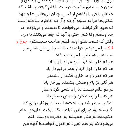
برای دیگران. گرداگردِ کامِ دل و ایام فرخنده‌ی زیستن و
مردن در سایه‌ی حضرتِ دوست را قلم گرفتیم. باشد که
حداقل رنجی را بکاهم از کسی. چنان بی‌وفایی‌ها و عهد
شکنی‌ها مرا به ستوه آورده و آزرده خاطرم ساخته است
که هیچ اگر نباشد، می‌خواهم تا هستم و می‌توانم، در
حدِ وسعم وفا کنم، حتی با آنها که جفا می‌کنند با من.
وقتی که نسخه‌های اولیه فیلم صاحب سیبستان،
چرخ و
فلک
، را می‌دیدم، دولتمند خالف، جایی این شعرِ میر
سید علی همدانی را می‌خواند که:
هر که ما را یاد کرد، ایزد مر او را یار باد
هر که ما را خوار کرد از عمر برخوردار باد
هر که اندر راهِ ما خاری فکند از دشمنی
هر گلی کز باغ وصلش بشکفد بی‌خار باد
در دو عالم نیست ما را با کسی گرد و غبار
هر که ما را رنجه دارد راحتش بسیار باد
اشکم سرازیر شد و ساعت‌ها، بعد از روزگار درازی که
نگریسته بودم، پای این فیلم اشک ریختم. دایره‌ی تمام
حکایت‌هایم مثل همیشه به حضرت دوست ختم
می‌شود که باز هم نمی‌دانم اکنون کجاست! آنچه من