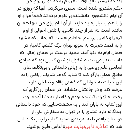
بود که بیشترینه‌ی اوقات غربتم را، که گویی برای من
حکم مقدری شده است، سپری می‌کردم. آنها که روزی در
آن ایام دانشجوی دانشکده‌ی علوم بوده‌اند قطعاً مرا و او
را با هم بسیار به یاد دارند. از آن ایام برای من تنها همین
مانده است که هر از چند گاهی، با تلفن احوالی از او و
کیمیا و کامیار بپرسم. خاطرم هست که زمانی که مشهد
را به قصد هجرت به سوی تهران ترک گفتم، کامیار در
همان ایام به دنیا آمد. مجید درست در همان زمانی که
داشت پدر می‌شد، مشغول نوشتن کتابی بود که مبادی
اساسی علم ریاضی را به زبانی داستانی و بی‌تکلف‌های
مغلقِِ عملی بازگو کند تا شاید گوهر شریفِ ریاضی را به
این حیلت به جوانانی که ذهنی وقاد و تحلیلی دارند
عرضه کند و در جانشان بنشاند. در همان روزگاری که
رخت به تهران کشیده بودم و کامیار به دنیا آمده بود،
این کتاب به پایان آمد و به مشقت‌هایی که خود داستانی
جداگانه دارد ناشری را در تهران به سفارش یکی از
دوستان یافتم تا به هزینه‌ی مجید کتاب را چاپ کند. این
شد که «
با ذره تا بی‌نهایت مهر
» لباس طبع پوشید.