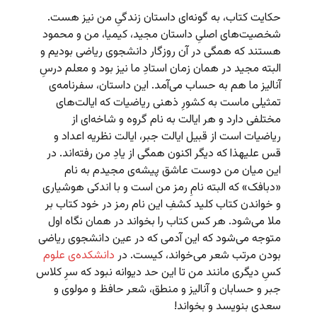
حکایت کتاب، به گونه‌ای داستان زندگیِ من نیز هست.
شخصیت‌های اصلیِ داستان مجید، کیمیا، من و محمود
هستند که همگی در آن روزگار دانشجوی ریاضی بودیم و
البته مجید در همان زمان استادِ ما نیز بود و معلم درسِ
آنالیز ما هم به حساب می‌آمد. این داستان، سفرنامه‌ی
تمثیلی ماست به کشورِ ذهنی ریاضیات که ایالت‌های
مختلفی دارد و هر ایالت به نام گروه و شاخه‌ای از
ریاضیات است از قبیل ایالت جبر، ایالت نظریه اعداد و
قس علیهذا که دیگر اکنون همگی از یادِ من رفته‌اند. در
این میان من دوست عاشق پیشه‌ی مجیدم به نام
«دبافک» که البته نامِ رمز من است و با اندکی هوشیاری
و خواندن کتاب کلید کشفِ این نام رمز در خود کتاب بر
ملا می‌شود. هر کس کتاب را بخواند در همان نگاه اول
متوجه می‌شود که این آدمی که در عین دانشجوی ریاضی
بودن مرتب شعر می‌خواند، کیست. در
دانشکده‌ی علوم
کسِ دیگری مانند من تا این حد دیوانه نبود که سرِ کلاس
جبر و حسابان و آنالیز و منطق، شعر حافظ و مولوی و
سعدی بنویسد و بخواند!