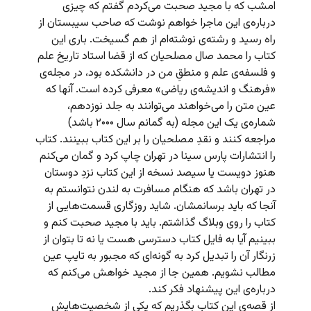
امشب که با مجید صحبت می‌کردم گفتم که چیزی
درباره‌ی این ماجرا خواهم نوشت که صاحب سیبستان از
راه رسید و رشته‌ی نوشته‌ام از هم گسیخت. باری این
کتاب را محمد صال مصلحیان که از قضا استاد تاریخ علم
و فلسفه‌ی علم و منطقِ من در دانشکده بود، در مجله‌ی
«فرهنگ و اندیشه‌ی ریاضی» معرفی کرده است. آنها که
عین متن را می‌خواهند می‌توانند به جلد نوزدهم،
شماره‌ی یک این مجله (به گمانم سال ۲۰۰۰ باشد)
مراجعه کنند و نقدِ مصلحیان را بر این کتاب ببینند. کتاب
را انتشارات پارس سینا در تهران چاپ کرد و گمان می‌کنم
هنوز دویست یا سیصد نسخه از این کتاب نزدِ دوستان
در تهران باشد که هنگام مسافرت به لندن نتوانستم به
آنجا که باید برسانمشان. شاید روزگاری قسمت‌هایی از
کتاب را روی وبلاگ گذاشتم. باید با مجید صحبت کنم و
ببینیم آیا به فایل کتاب دسترسی هست یا نه تا بتوان از
زرنگار آن را تبدیل کرد به گونه‌ای که مجبور به تایپ عین
مطالب نشویم. همین جا از مجید خواهش می‌کنم که
درباره‌ی این پیشنهاد فکر کند.
از قصه‌ی این کتاب بگذریم که یکی از شخصیت‌هایش