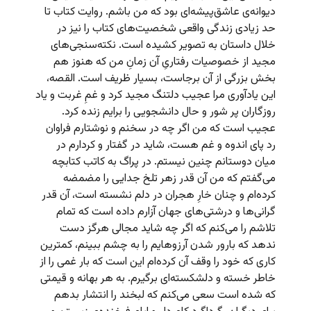
دیوانه‌ی عاشق‌پیشه‌ای بود که من باشم. روایت کتاب تا
حد زیادی زندگی واقعی شخصیت‌های کتاب را نیز در
خلال داستان به تصویر کشیده است. نکته‌سنجی‌های
مجید از خصوصیات رفتاریِ آن زمانِ من که هنوز هم
بخش بزرگی از آن برجاست، بسیار ظریف است. القصه،
این یادآوری مرا عجیب دلتنگ مجید کرد و غمِ غربت و یاد
روزگاران پر شور و حال دانشجویی را برایم زنده کرد.
عجیب است که من اگر چه در سخنم و نوشتارم فراوان
رد پای اندوه و غم هست، شاید در گفتار و کردارم در
میان دوستانم چنین نیستم. در پراگ به کاتب کتابچه
می‌گفتم که من آن قدر زهر تلخ جدایی را مضمضه
کرده‌ام و چنان خارِ هجران در دلم نشسته است، آن قدر
گرانی‌ها و درشتی‌های جهان آزارم داده است که تمام
تلاشم را می‌کنم که اگر چه شاید مجالی هرگز دست
ندهد که بارور شدن آرزوهایم را به چشم ببینم، کمترین
کاری که خود را وقف آن کرده‌ام این است که بار غمی را از
خاطر خسته و دلشکسته‌ای برگیرم. به هر بهانه و قیمتی
که شده است سعی می‌کنم که لبخند را انتشار بدهم