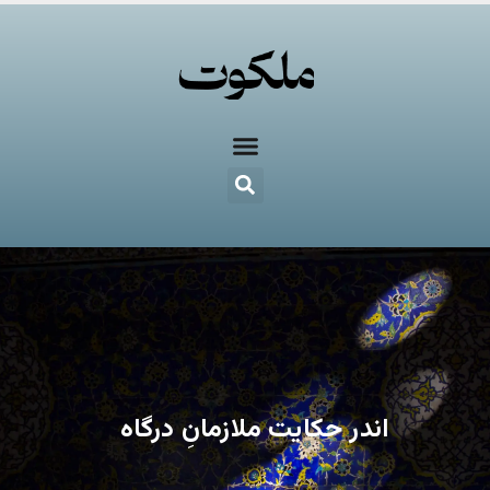
اندر حکایت ملازمانِ درگاه