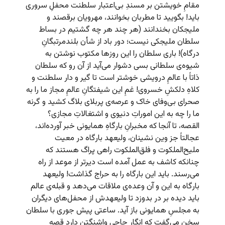
مقامِ خویشتن بر مسندِ بی‌اعتبار سلطنت محفلِ سروری
باید! بگویید تا مطربان بخوانند، مهرویان برقصند و
ملیجکان بخندانند (هر چند هر چه گشتیم در بساط
سلطان ملیجکی نیست؛ دور باد از شأن بلندمرتبگانِ
درگاه)! باری سلطان را این روزها مکتوب نوشتن به
شیوه‌ی سلطانی بسی دشوار می‌آید از آن رو که سلطان
ذاتاً با عالمِ درویشی خوشتر است تا گیر و دار سلطنت و
کلاهِ دلکشِ خسروی! غمِ این شیفتگانِ عالمِ مجاز ما را به
صحرای بی‌وفای خاک و عرصه‌ی پربلای بلاگ کشید و گرنه
ما را چه به این اموراتِ دنیوی و اشتغالاتِ مجازی؟
القصه، تا آنجا که مخبرانِ بارگاهِ همایونی خبر آورده‌اند،
عجالتاً جز وین نشینان، ولیعهد بارگاه در معیت
ملیح‌الملکوت و فلق‌الملکوت راهی پراگ هستند که
چنانکه کاشف به عمل آمده است دیرتر از موعد از راه
می‌رسند. باید این بارگاه را به حراج گذاشت! ولیعهد
بارگاه به این و آن وعده‌ی ملاقات می‌دهد و قبله‌ی عالم
باید دیده بر در بدوزد تا ولیعهدش از محفل‌های دیگران
به مجلسِ همایونی باز آید. ساعتی پیش جوری با سلطان
سخن می‌گفت که انگار حاجی واشنگتن دارد قصه