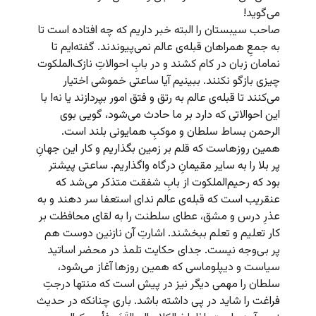
می‌گوید!
صاحب سیبستان را البته خبر داریم که چه افتاده است تا
به جمعِ همراهان قبله‌ی عالم نمی‌پیوندند. گفته‌ایم تا
نمامان زبان در کام کشند و در بابِ احوالاتِ نازک‌الملکوت
چیزی بازگو نکنند. ببینیم آیا ساعتی خموشی اختیار
می‌کنند تا قبله‌ی عالم به رتق و فتق امور بپردازند یا نه! با
این احوالاتی که دارد بر ما حادث می‌شود، گویی بوی
الرحمن بساط سلطان و موکبِ همایونی بلند است.
همین روزهاست که قلم بر زمین بگذاریم و کار این جهانِ
پر بلا را به سایر مقیمانِ درگاه واگذاریم. ساعتی پیشتر
بود که رحیم‌الملکوت از بابِ شفقت متذکر می‌شد که
عنقریب است که قبله‌ی عالم ندای استعفا سر دهند و به
عذرِ درس و مشق، عطای سلطنت را به لقای محافظت بر
کار تعلیم و تعلم ببخشند. اشارتِ آن نازنین دوست هم
پر بی‌وجه نیست. جدای حکایت تلمذ در محضر اساتید
سیاست و دیپلوماسی که همین روزها آغاز می‌شود،
سلطان را مهمی دیگر نیز در پیش است که منتها درجتِ
فراغت را شاید در پی داشته باشد. باری چنانکه در حدیث