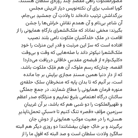
مصوّرالملکوت راهی مقصدِ چند روزه‌ی سلطان هستند،
گویا امشب برای آن نکته‌نویس دیار اتریش مجلسِ
بزرگداشتی ترتیب داده‌اند تا ولادتِ آن جمشیدِ بی‌جام،
آن شاعرِ بی‌نام و آن همدمِ نقاشِ خراش‌ها را جشن
بگیرند؛ مخفی نماناد که ملک‌الشعرای بارگاهِ همایونی را از
اقامت در ملکِ خلدآشیانِ ملکوت نامی بلند نصیب
افتاده است که سرّ این مرتبت و قدرِ این منزلت را خودِ
ملک‌الشعرا نیکوتر داند با صله‌هایی که وقت و بی‌وقت
«کلیک‌وار» از قبضه‌ی مقدسِ خاقانی دریافت می‌دارد!
القصه، چنان‌که رسمِ ملوک، آن هم مَلِکِ ملکوت باشد،
که از دارِ دنیا همین مسندِ مجازی برایش بر جا مانده
است، بر آنیم که تا بدان پایه که منخرطانِ سلکِ حلقه‌ی
منوره فرمانِ همایونی را مطاع شمارند، در جمعِ جملگی
ساکنانِ درگاه اهتمامی بلیغ نماییم و منزلگاهِ صدر اعظم
و ظهیرالملکوت را دو شبی هم که باشد، بر آن غریبانِ
سرزمینِ مؤلفِ «قصر» تنگ کنیم تا «سبکیِ تحمل‌ناپذیرِ
هستی» را در معیت موکبِ همایونی از دوشِ جان
برگیرند و بر خاکِ جهان بیفشانند! دو روزی دیگر هم البته
سالگردِ ولادت سلطان است و صد البته که افولِ ما را از