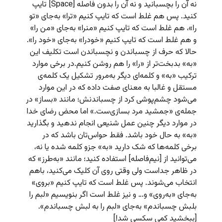
نه آن را بچسبانید و نه آن را بدون فاصله [Space] تایپ
کنید. پس هم غلط است که تایپ کنیم «ترا» به‌جای «تو
را»، هم غلط است که تایپ کنیم «منرا» به‌جای «من را»
و هم غلط است که تایپ کنیم «خودرا» به‌جای «خود را».
حالا که حرف از چسباندن و نچسباندن است تکلیف این
«به» بدبخت‌تر از «را» را هم روشن کنیم.در برخی موارد
ترکیب «به» و کلمه‌ای دیگر به‌مرور تشکیل یک کلمه‌ی
مستقل و غالبا به معنای صفت داده که در این موارد
می‌شود چشم‌پوشی کرد از چسباندنش؛ مانند «بساز» در
جمله‌ی «جمشید مرد بسازی‌ست.» اما محض رضای خدا
در موارد دیگر چنین عمل شنیعی انجام ندهید و بگذارید
«به» به حال خود باشد. فقط حواس‌تان باشد که در
برخی کلمه‌ها که شک دارید «به» جزو کلمه شده یا نه،
می‌توانید از [نیم‌فاصله] استفاده کنید؛ مانند «به‌طرز» که
در ظاهر جداست ولی وقتی روی آن کلیک می‌کنید، باهم
انتخاب می‌شوند. پس غلط است که تایپ کنیم «بروی»
به‌جای «به‌روی» و… و نیز غلط است اگر بنویسیم «لبم را
بلبش چسباندم» به‌جای «لبم را به لبش چسباندم».
[ببخشید کمی سکسی شد!]