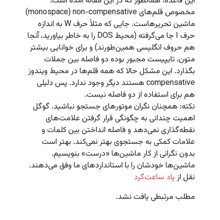
این قاعده، همانطور که در این مقاله آمده است،
مخصوص قلم‌های monospace) non-compensative)
ماشین تحریرهاست. جایی که مثلاً حرف W به اندازه
حرف I جا می‌گرفته (محیط DOS را به خاطر بیاورید، آنجا
هم حروف انگلیسی همین‌طورند) و برای خوانایی بیشتر
متون، تایپیست مجبور بوده دو فاصله بین جملات
بگذارد. این مشکل حالا که همه قلم‌ها در محیط ویندوز
compensative هستند دیگر وجود ندارد. پس دلیلی
هم برای استفاده از دو فاصله نیست.
نکته: همچنان نگران موتورهای جستجو نباشید. گوگل
اهمیت چندانی به چگونگی قرار گرفتن علامت‌های
نقطه‌گذاری نمی‌دهد و فاصله انداختن بین کلمات و
علامات کمکی به جستجوی بهتر نمی‌کند. بهتر است
بدون نگرانی از کار ماشین‌ها «درست» بنویسیم.
ماشین‌ها خودشان را با استانداردهای ما وفق می‌دهند.
نقل از
پاد ساعت‌گرد
مطلب مرتبطی یافت نشد.