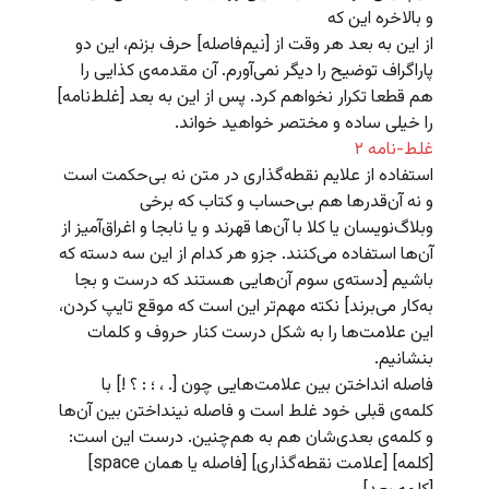
و بالاخره این که
از این به بعد هر وقت از [نیم‌فاصله] حرف بزنم، این دو
پاراگراف توضیح را دیگر نمی‌آورم. آن مقدمه‌ی کذایی را
هم قطعا تکرار نخواهم کرد. پس از این به بعد [غلط‌نامه]
را خیلی ساده و مختصر خواهید خواند.
غلط-نامه ۲
استفاده از علایم نقطه‌گذاری در متن نه بی‌حکمت است
و نه آن‌قدرها هم بی‌حساب و کتاب که برخی
وبلاگ‌نویسان یا کلا با آن‌ها قهرند و یا نابجا و اغراق‌آمیز از
آن‌ها استفاده می‌کنند. جزو هر کدام از این سه دسته که
باشیم [دسته‌ی سوم آن‌هایی هستند که درست و بجا
به‌کار می‌برند] نکته‌ مهم‌تر این است که موقع تایپ کردن،
این علامت‌ها را به شکل درست کنار حروف و کلمات
بنشانیم.
فاصله انداختن بین علامت‌هایی چون [. ، ؛ : ؟ !] با
کلمه‌ی قبلی خود غلط است و فاصله نینداختن بین آن‌ها
و کلمه‌ی بعدی‌شان هم به هم‌چنین. درست این است:
[کلمه] [علامت نقطه‌گذاری] [فاصله یا همان space]