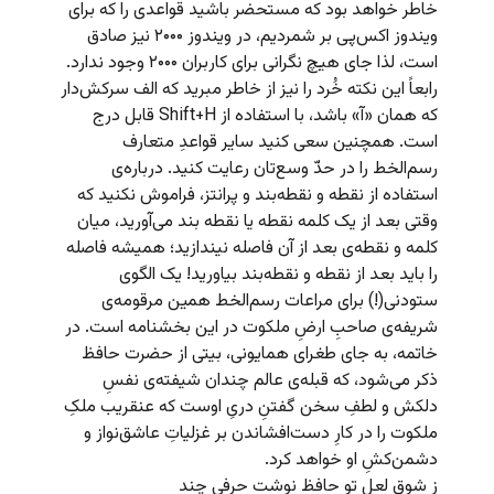
خاطر خواهد بود که مستحضر باشید قواعدی را که برای
ویندوز اکس‌پی بر شمردیم، در ویندوز ۲۰۰۰ نیز صادق
است، لذا جای هیچ نگرانی برای کاربران ۲۰۰۰ وجود ندارد.
رابعاً این نکته خُرد را نیز از خاطر مبرید که الف سرکش‌دار
که همان «آ» باشد، با استفاده از Shift+H قابل درج
است. همچنین سعی کنید سایر قواعدِ متعارف
رسم‌الخط را در حدّ وسع‌تان رعایت کنید. درباره‌ی
استفاده از نقطه و نقطه‌بند و پرانتز، فراموش نکنید که
وقتی بعد از یک کلمه نقطه یا نقطه بند می‌آورید، میان
کلمه و نقطه‌ی بعد از آن فاصله نیندازید؛ همیشه فاصله
را باید بعد از نقطه و نقطه‌بند بیاورید! یک الگوی
ستودنی(!) برای مراعات رسم‌الخط همین مرقومه‌ی
شریفه‌ی صاحبِ ارضِ ملکوت در این بخشنامه است. در
خاتمه، به جای طغرای همایونی، بیتی از حضرت حافظ
ذکر می‌شود، که قبله‌ی عالم چندان شیفته‌ی نفسِ
دلکش و لطفِ سخن گفتنِ دریِ اوست که عنقریب ملکِ
ملکوت را در کارِ دست‌افشاندن بر غزلیاتِ عاشق‌نواز و
دشمن‌کشِ او خواهد کرد.
ز شوقِ لعلِ تو حافظ نوشت حرفی چند