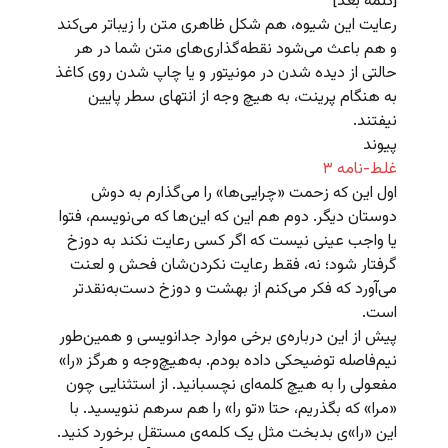
[کلمه‌ بعد]
رعایت این شیوه، هم شکل ظاهری متن را زیباتر می‌کند
و هم باعث می‌شود نقطه‌گذاری‌های متن شما در هر
حالتی از دیده شدن در مونیتور و یا چاپ شدن روی کاغذ
به هنگام پرینت، به هیچ وجه از انتهای سطر پایین
نیفتند.
پیوند
غلط-نامه ۳
اول این که زحمت «چرایی‌ها» را می‌گذارم به دوش
دوستان دیگر. دوم هم این که این‌ها که می‌نویسم، فتوا
یا واجب عینی نیست که اگر کسی رعایت نکند به دوزخ
گرفتار شود؛ نه، فقط رعایت نکردن‌شان فحش و لعنت
می‌آورد که فکر می‌کنم از بهشت و دوزخ دست‌به‌نقدتر
است.
پیش از این درباره‌ی برخی موارد جدانویسی و همین‌طور
نیم‌فاصله توضیحکی داده بودم. به‌هیچ‌وجه و هرگز «را»
مفعولی را به هیچ کلمه‌ای نچسبانید. از استثنایی چون
«مرا» که بگذریم، حتا «تو را» را هم سرهم ننویسید. با
این «را»ی بدبخت مثل یک کلمه‌ی مستقل برخورد کنید.