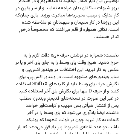
نوامیس این دیار صادر فرمایند تا عنداللزوم و در هنگام
بروز شبهات ساکنان بدان مراجعه نمایند و از سرِ یقین در
کارِ تدارک و ترتیب تحریریه‌ها مبادرت ورزند. باری چنان‌که
این روزها در کار مقیمان و میهمانانِ نو ملاحظه شده
است، نکاتی همواره از قلم می‌افتند که مخصوصاً درخورِ
تذکر هستند.
نخست: همواره در نوشتن حرف «ی» دقت لازم را به
خرج دهید. هیچ وقت یای وسط را به جای یای آخر و یا بر
عکس به کار نبرید. این اختلافات در ویندوز اکس‌‌پی و
سایر ویندوز‌های مشهود است. در ویندوز اکس‌پی، برای
نگارش حرف یای وسط باید از کلیدهای Shift+X استفاده
کنید و از حرف D تنها برای نگارش یای آخر استفاده کنید
در غیر این صورت در نسخه‌های قدیم‌ترِ ویندوز، مطلب
پس از انتشار هیأتی بس مهیب و کراهت‌آور خواهد
داشت. ایضاً یادآوری می‌شود که یای وسط را در آخر
کلمات به کار نبرید چون در فونت تاهوما که یونیکد
باشد، دو عدد نقطه‌ی نامربوط زیر یاء قرار می‌دهد که باز