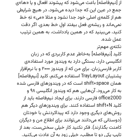
از [نیم‌فاصله] باعث می‌شود که پیشوند افعال و یا «ها»ی
جمع در عین این که جدا دیده می‌شود، در هیچ شرایطی
هم از کلمه‌‌ی اصلی خود جدا نشود و مثلا «می» تهِ خط
نمی‌ماند و ریشه‌ی فعل بیفتد اولِ خط بعدی. اگر دقت
کنید، می‌بینید که در همین یادداشت، به همین ترتیب
عمل شده.
نکته‌ی مهم‌تر
کلید [نیم‌فاصله] به‌خاطر عدم کاربردی که در زبان
انگلیسی دارد، بستگی دارد به ویندوز مورد استفاده‌ی
کاربر فارسی‌زبان. برای من که از ویندوز ۲۰۰۰ و با نرم‌افزار
پشتیبان TrayLayout استفاده می‌کنم، کلید [نیم‌فاصله]
همان shift+space است که در ویندوزهای فارسی شده
به کار می‌رود. آن‌هایی هم که ویندوز انگلیسی ۹۸ و
office2000 فارسی دارند، برای ایجاد نیم‌فاصله باید از
کلید shift+N استفاده کنند. برای ویندوزهای دیگر هم
روش‌های دیگری وجود دارد که پیداکردنش با خودتان
(دوستانی که می‌دانند می‌توانند برای اطلاع من و دیگران
کامنت بگذارند). فکر نکنید کار خیلی سختی‌ست، بعد از
تایپ یکی دو تا مطلب، خیلی زود به آن عادت می‌کنید.