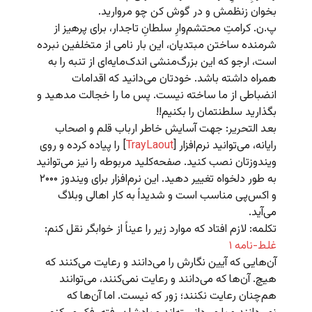
بخوان زنظمش و در گوش کن چو مروارید.
پ.ن. کرامتِ محتشم‌وارِ سلطانِ تاجدار، برای پرهیز از
شرمنده ساختن مبتدیان، این بار نامی از متخلفین نبرده
است، ارجو که این بزرگ‌منشی اندک‌مایه‌ای از تنبه را به
همراه داشته باشد. خودتان می‌دانید که اقدامات
انضباطی از ما ساخته نیست. پس ما را خجالت مدهید و
بگذارید سلطنتمان را بکنیم!!
بعد التحریر: جهت آسایش خاطر ارباب قلم و اصحاب
رایانه، می‌توانید نرم‌افزار [
TrayLaout
] را پیاده کرده و روی
ویندوزتان نصب کنید. صفحه‌کلید مربوطه را نیز می‌توانید
به طور دلخواه تغییر دهید. این نرم‌افزار برای ویندوز ۲۰۰۰
و اکس‌پی مناسب است و شدیداً به کار اهالی وبلاگ
می‌آید.
تکلمه: لازم افتاد که موارد زیر را عیناً از خوابگر نقل کنم:
غلط‌-نامه‌ ۱
آن‌هایی که آیین نگارش را می‌دانند و رعایت می‌‌کنند که
هیچ. آن‌ها که می‌دانند و رعایت نمی‌کنند، می‌توانند
هم‌چنان رعایت نکنند؛ زور که نیست. اما آن‌ها که