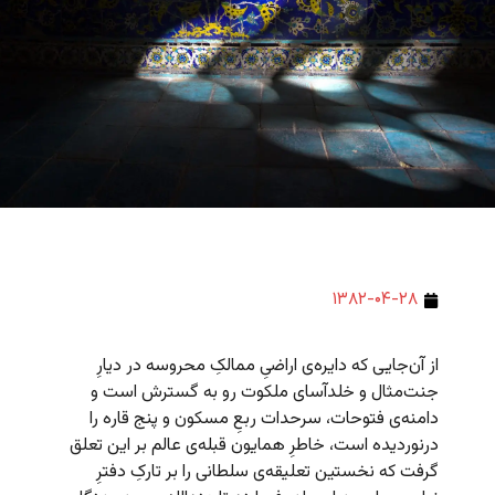
۱۳۸۲-۰۴-۲۸
از آن‌جایی که دایره‌ی اراضیِ ممالکِ محروسه‌ در دیارِ
جنت‌مثال و خلدآسای ملکوت رو به گسترش است و
دامنه‌ی فتوحات، سرحدات ربعِ مسکون و پنج قاره را
درنوردیده است، خاطرِ همایون قبله‌ی عالم بر این تعلق
گرفت که نخستین تعلیقه‌ی سلطانی را بر تارکِ دفترِ