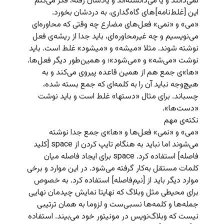
نمی‌دانند و یا می‌دانسته‌اند و یادشان رفته، فکر می‌کنم
این [غلط‌نامه]‌های گاه‌گداری، به دردشان بخورد.
«می» و «نمی» فعل‌های مضارع چه وقتی که محاوره‌ای
می‌نویسیم و چه غیرمحاوره‌ای، باید جدا از ریشه‌ی فعل
نوشته شوند. مثلا «میشه» و «میشود» غلط است. باید
نوشت «می‌شه» و «می‌شود»؛ و همین‌طور دیگر فعل‌ها.
«ها»ی جمع هم از همین قاعده پیروی می‌کند و به
هیچ‌وجه نباید آن را به کلمه‌ای که جمع بسته شده،
چسباند. برای مثال «دستها» غلط است و باید نوشت
«دست‌ها».‌
نکته‌ی مهم
«می» و «نمی» فعل‌ها و «ها»ی جمع جدا نوشته
می‌شوند اما نباید به هنگام تایپ کردن از space [کلید
فاصله] استفاده کرد. space برای ایجاد فاصله میان
کلمات مستقل به‌کار گرفته می‌شود. در این موارد و برخی
موارد دیگر باید از [نیم‌فاصله] استفاده کرد. به خصوص
برای محیطی مثل وبلاگ که نهایتا نمایش چیدمان نهایی
جمله‌ها و کلمه‌ها نسبی‌ست و لزوما به همان ترتیبی
نیست که وبلاگ‌نویس در مونیتور خود می‌بیند. استفاده