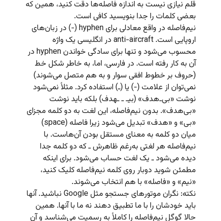
قلم نیازی نیست به اندازه فاصله‌ها دقت کنید، همین که
بعضی کلمات را جدا بنویسید کافی است.
نیم‌فاصله در واقع معادلی برای hyphen (-) در زبان‌های
اروپایی است. anti-aircraft در انگلیسی یک واژه
محسوب می‌شود و تنها برای سادگی خواندن hyphen در
آن به کار رفته است. در فارسی، اما، به‌ خاطر شکل خط
(حروف بر خطوط افقی سوار و به هم متصل می‌شوند)
نمی‌توان از علامت (-) یا (ـ) استفاده کرد. مثلاً نمی‌شود
نوشت «بی‌ـ‌هدف» (بیـ‌ ـ ـهدف) بلکه باید نوشت
«بی‌هدف». بدون نیم‌فاصله، این لغت به دو کلمه مجزای
«بی» و «هدف» تبدیل می‌شود زیرا فاصله (space)
میان دو کلمه به معنای مستقل بودن آن‌هاست. با
نیم‌فاصله هر لغتی به‌رغم ظاهرش ـ که دو کلمه جدا
دیده می‌شود ـ یک لغت حساب می‌شود. برای اینکه
مطمئن شوید دوبار روی کلمه نیم‌فاصله کلیک کنید،
«نیم» و «فاصله» با هم انتخاب می‌شوند.
نکته: نگران موتورهای جستجو مثل Google نباشید. آنها
باید خودشان را با ما تطبیق دهند نه ما با آنها. همین
حالا گوگل نیم‌فاصله را کاملاً به رسمیت می‌شناسد و آن