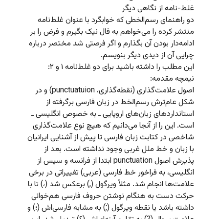
غلط-نامه از نگاهی دیگر
دو راهنمای رسم‌الخطی که خوابگرد با عنوان غلط‌نامه
منتشر کرده را می‌خواهم به فال نیک بگیرم و فرض را بر
ادامه‌دار بودن آن بگذارم و اگر فرصتی شد مختصر درباره
چرایی آن از دیدی دیگر بنویسم.
این مطلب را داشته باشید برای دو غلط‌نامه ۱ و ۲:
نیمچه مقدمه:
اصول علامت‌گذاری (نقطه‌گذاری، punctuatuion) و در
شکل عام‌ترش رسم‌الخط در زبان فارسی برگرفته از
استانداردهای زبان‌های اروپایی ـ به خصوص انگلیسی ـ
است. این را از آنجا می‌دانیم که هیچ نوع علامت‌گذاری
شاخصی در کتابت زبان فارسی تا پیش از آشنایی ایرانیان
با زبان و خط ملل غربی وجود نداشته است. بعد از
پذیرش اصول punctuation ابتدا از فرانسه و سپس از
انگلیسی، به فراخور خط فارسی (عربی) تغییراتی در برخی
علامت‌ها انجام شد. مثلاً ویرگول (,) برعکس شد (،) تا با
حرکت دست به هنگام نوشتن حروف فارسی هم‌خوانی
داشته باشد یا نقطه ویرگول (;) به مشابه فارسی‌اش (؛) و