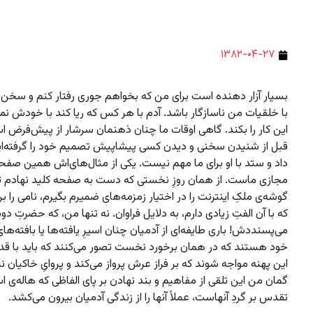
۱۳۸۲-۰۴-۲۷
بسیار آزار دهنده است برای من که بخواهم جوری رفتار کنم و سخن 
با خلقیات من ناسازگار باشد. آدم با هر کس که ریا کند با خودش نمی
این کار را بکند. گاهی اوقات ما چنان ذهنمان سرشار از پیش‌فرض 
قبل از شنیدن سخنی و دیدن کسی پیشاپیش تصمیم خود را گرفته‌ایم 
داد و ستد با او برای ما مهم نیست. یکی از مثال‌های‌اش همین صفح
مجازی ماست. از همان روزِ نخستی که دست به صفحه کلید نهادم تا
گوشه‌ی ملکِ اینترنت را در اختیار زمزمه‌های ضمیرم بگیرم، نامی را بر
که با آن الفتِ زیادی دارم، به دلایل فراوان. نه تنها من، که حضرتِ د
می‌پسنددش! باری طایفه‌ای از آدمیان چنان اسیرِ یافته‌ها یا بافته‌ها
خود هستند که در همان برخورد نخست تصور می‌کنند که باید با قد
این پهنه مواجه شوند که بر فراز عرش پرواز می‌کند و پروایِ خاکیان ند
گمان من این تلقی از مفاهیم و بند نهادن بر پای الفاظی که هاله‌ی ا
تقدس بر گردِ آنهاست، عملاً آنها را از زندگی آدمیان بیرون می‌کشد.