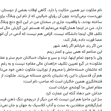
نام ملکوت نیز همین حکایت را دارد. گاهی اوقات بعضی از دوستان می
تهی‌دست برمی‌گردند چون آن رؤیای خیالینی که از نام این وبلاگ برا
ساخته بودند، با واقعیت جاری در سخنانِ من در این کنجِ دنجِ وبلاگ
دارد. من در اینجا همان‌گونه می‌نمایم که هستم. این گزارش حال ا
تکلفِ قال. اینجا دانشگاه نیست. الزامی هم نیست که آدمی در آن ات
عصا قورت داده رفتار کند:
من اگر رندِ خراباتم اگر زاهد شهر
این متاعم که همی بینی و کمتر زینم
ولی با وجودِ تمامِ اینها، تردد و سیر و سلوک «ساکنان حرمِ ستر و عف
ملکوت» در گروِ تعیین تکلیف «زاهدانِ عالی مقام» نیست و به رغمِ 
که عاشقانِ خسته‌خاطر را محروم از نورانیتِ ملکوتِ ذهنِ خود می‌دانن
هم آن قدسیان با این راه نشینان باده‌ی مستانه می‌زنند. ملکوت، از
فتنه‌انگیزیِ همین خاکیان است که صاحبِ نام است:
مقامِ اصلی ما گوشه‌ی خرابات است
خداش خیر دهاد آنکه این عمارت کرد
سرّ این ماجرا هم این نیست که من دیگر از دریچه‌ی تنگِ ذهنِ فرسو
غبارگرفته‌ی متقلدین به سنت و آدابِ کلاسیک به جهان و جان نمی‌نگ