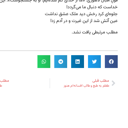
قولِ اقبال لاهوری: «ما از خدای گم شده‌ایم، او به جستجوست». این
خداست که دنبال ما می‌گردد!
جلوه‌ای کرد رخش دید ملک عشق نداشت
عین آتش شد از این غیرت و در آدم زد!
مطلب مرتبطی یافت نشد.
مطلب قبلی
مطلب 
طفلم به طبع و طالبِ افسانه‌ام هنوز
طر