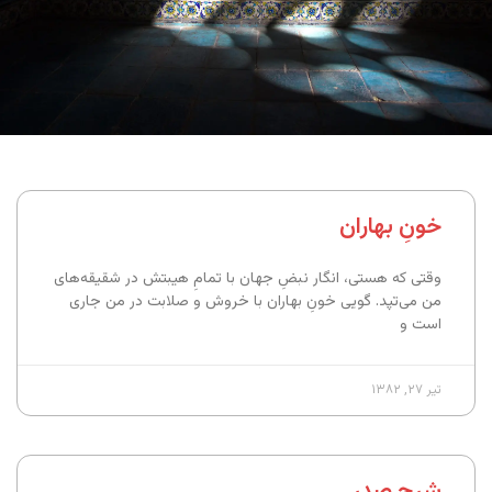
خونِ بهاران
وقتی که هستی، انگار نبضِ جهان با تمامِ هیبتش در شقیقه‌های
من می‌تپد. گویی خونِ بهاران با خروش و صلابت در من جاری
است و
تیر ۲۷, ۱۳۸۲
شرح صدر