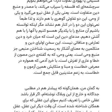
مسیحی یا یهودی تفاوت دارد؟ می‌خواهم بگویم
سرچشمه‌ای که فلسفه را سیراب می‌کند، با مصدر و منبعِ
دین متفاوت است. یعنی یکی از عقل نیرو می‌گیرد و یکی
از وحی. این دو تفاوتی گوهری با هم دارند و لذا طبعاً
نمی‌توان این دو را در کنار هم نشاند مگر اینکه توانسته
باشیم آن منابع را با یکدیگر همسو کنیم یا آنها را با هم
آشتی دهیم. مدعای دین این است که میان خرد و دین
تعارض و منافاتی نیست. این سخنِ اولیای دین و
متکلمین به معنای آشکار به رسمیت شناختنِ منبعی جز
منبع وحی است. یعنی وحی، که به گفته‌ی دین مصون از
خطا و عاری از لغزش است، با خردِ آدمی که همواره در
معرض خطاست و مبنا و متکایش همین آزمون و
خطاست، به زعمِ متدینین قابل جمع است.
به گمانِ من، همان‌گونه که پیشتر هم در مطلبی
جداگانه و خارج از این وبلاگ نوشته‌ام، اگر قرار باشد
عقلی خاص را تعریف کنیم سوای این عقلی که برای
همگان شناخته شده است، آن وقت دیگر این عقل، عقل