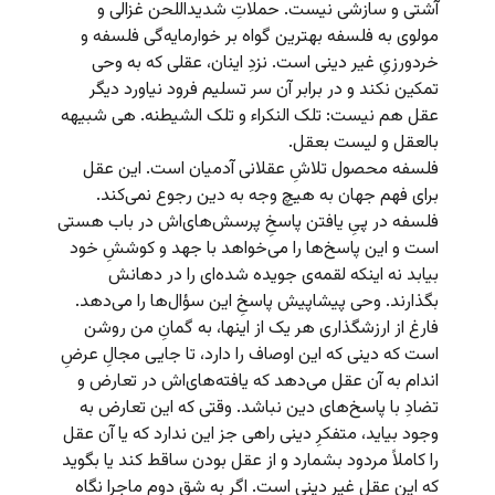
آشتی و سازشی نیست. حملاتِ شدیداللحن غزالی و
مولوی به فلسفه بهترین گواه بر خوارمایه‌گی فلسفه و
خردورزیِ غیر دینی است. نزدِ اینان، عقلی که به وحی
تمکین نکند و در برابر آن سر تسلیم فرود نیاورد دیگر
عقل هم نیست: تلک النکراء و تلک الشیطنه. هی شبیهه
بالعقل و لیست بعقل.
فلسفه محصول تلاشِ عقلانی آدمیان است. این عقل
برای فهم جهان به هیچ وجه به دین رجوع نمی‌کند.
فلسفه در پیِ یافتن پاسخِ پرسش‌های‌اش در باب هستی
است و این پاسخ‌ها را می‌خواهد با جهد و کوششِ خود
بیابد نه اینکه لقمه‌ی جویده شده‌ای را در دهانش
بگذارند. وحی پیشاپیش پاسخِ این سؤال‌ها را می‌دهد.
فارغ از ارزشگذاری هر یک از اینها، به گمانِ من روشن
است که دینی که این اوصاف را دارد، تا جایی مجالِ عرضِ
اندام به آن عقل می‌دهد که یافته‌های‌اش در تعارض و
تضادِ با پاسخ‌های دین نباشد. وقتی که این تعارض به
وجود بیاید، متفکرِ دینی راهی جز این ندارد که یا آن عقل
را کاملاً مردود بشمارد و از عقل بودن ساقط کند یا بگوید
که این عقلِ غیر دینی است. اگر به شقِ دوم ماجرا نگاه