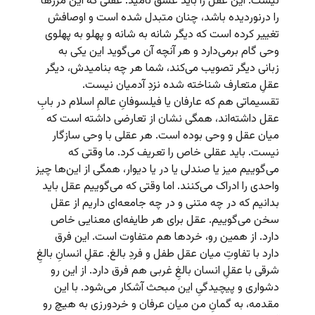
نیست. این عقل را باید عشق نامید. عقلی که این مرزها
را درنوردیده باشد، چنان متبدل شده است و اوصافش
تغییر کرده است که دیگر شانه به شانه و پهلو به پهلوی
وحی گام برمی‌دارد و هر آنچه آن می‌گوید این یکی به
زبانی دیگر تصویب می‌کند، شما هر چه بنامیدش، دیگر
عقلِ متعارف شناخته شده نزدِ آدمیان نیست.
تقسیماتی هم که عارفان یا فیلسوفانِ عالمِ اسلام در بابِ
عقل داشته‌اند، همگی نشان از تعارضی داشته است که
میان عقل و وحی بوده است. هر عقلی با وحی سازگار
نیست. باید عقلی خاص را تعریف کرد. ما وقتی که
می‌گوییم میز یا صندلی یا در یا دیوار، همگی از این‌ها چیز
واحدی را ادراک می‌کنند. اما وقتی که می‌گوییم عقل باید
بدانیم که در چه متنی و در چه جامعه‌ای داریم از عقل
سخن می‌گوییم. عقل برای هر طایفه‌ای معنایی خاص
دارد. از همین رو، خردها هم متفاوت است. این فرق
دارد با تفاوتِ میان عقل طفل و فردِ بالغ. عقلِ انسانِ بالغِ
شرقی با عقلِ انسان بالغِ غربی هم فرق دارد. از این رو
دشواری و پیچیدگیِ این مبحث آشکار می‌شود. با این
مقدمه، به گمانِ من میان عرفان و خردورزی به هیچ رو