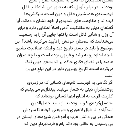
همین متدینینی که قائل به ملازمت عقل و شرع
بوده‌اند، در برابر تأویل، که به تصورِ من شاه‌کلیدِ قفلِ
فروبسته‌ی همنشینی عقل و دین است، سرکشی‌ها
کرده‌اند و مقاومت‌های شدیدی از خود نشان داده‌اند. آیا
گفتمانِ دینی به عقلانیت آدمی اصلاً اعتنایی دارد و برای
آن وزن و شأنی قائل است یا تنها جایی آن را به رسمیت
می‌شناسد که سخنانِ خودش را تأیید می‌کرده باشد؟ این
موضوع را باید در بستر تاریخ دید و اینکه عقلانیت بشری
تا چه اندازه رو به رشد و فربهی بوده است و تا چه میزان
عرصه را بر فضای فکری حاکم بر اندیشه‌ی دینی تنگ
می‌کرده است. تاریخ بهترین داور در این نزاعِ دیرین
است.
اگر نگاهی به فهرست نام‌های کسانی که در زمره‌ی
روشنفکرانِ دینی به شمار می‌آیند بیندازیم می‌بینیم که
اکثریت قریب به اتفاق اینها کسانی بوده‌اند که
تحصیل‌کرده‌ی غرب بوده‌اند. از سید جمال‌الدین
اسدآبادی تا اقبال لاهوری و شریعتی گرفته تا سروش
همگی در پیِ دانشِ غرب و آموختن شیوه‌های ایشان در
پیِ رسیدن به عقلی بوده‌اند رام و فرمانبردارِ دین که