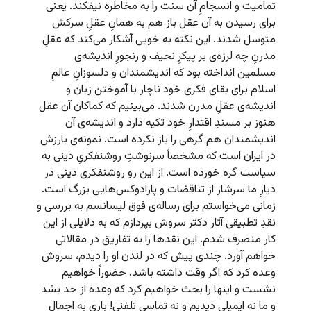
تمامیت و انسجامِ آن سنت را به مخاطره نیفکند. یعنی
برای رسیدن به آن عقل باز هم به همانِ عقلِ سرکش
متوسل شدند. این نکته به خوبی آشکار می‌کند که عقلِ
مدرنِ چه لرزه‌ی بر پیکرِ نحیف و رنجورِ اندیشه‌ی
مسلمین انداخته بود که اندیشمندان و دلسوزانِ عالمِ
اسلام برای بقای فکری خود ناچار با آموختن زبان و
اندیشه‌ی عقلِ مدرن شدند. می‌بینیم که کماکان آن عقل
هنوز بر مسندِ اقتدارِ خود تکیه دارد و اندیشه‌ی آن
اندیشمندان هم گرهی را باز نکرده است. نمونه‌ی بارزش
در ایران است که مشخصاً سرنوشتِ روشنفکریِ دینی به
سیاست گره خورده است. از این رو روشنفکری دینی در
دیارِ ما سرشار از تناقضات و پارادوکس‌هایی بزرگ است.
زمانی می‌خواستم برای رساله‌ی فوق لیسانسم به بررسی و
نقدِ تطبیقی آثار دکتر سروش بپردازم که به دلایلی از این
کار منصرف شدم. این نقدها را به تفاریق در مقالاتی
خواهم آورد. چندی پیش که در لندن او را دیدم، سروش
وعده کرد که اگر وقت داشته باشد، حضوراً خواهیم
نشست و اینها را بحث خواهیم کرد که وعده از حد بشد
و ما نه ایمیلی دیدیم و نه تماسی تلفنی! باری به اجمال