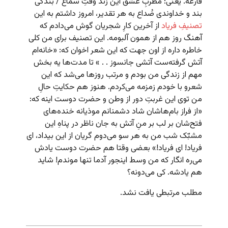
فارغه. یعنی: مطربِ عشق این زند وقتِ سماع / بندگی
بند و خداوندی صُداع به هر تقدیر، امروز داشتم به این
تصنیفِ فریاد
از آخرین کارِ شجریان گوش می‌دادم که
آهنگ روز هم از همون آلبومه. این تصنیف برای من کلی
خاطره داره از اون جهت که این شعر اخوان که: «خانه‌ام
آتش گرفته‌ست آتشی جانسوز . . » تا مدت‌ها یه بخش
مهم از زندگی من بودم و مرتب روزها می‌شد که این
شعرو با خودم زمزمه می‌کردم. هنوز هم حکایتِ حالِ
من توی این غربتِ دور از وطن و حضرت دوست اینه که:
«از فراز بام‌هاشان شاد دشمنانم موذیانه خنده‌های
فتح‌شان بر لب بر منِ آتش به جان ناظر در پناهِ این
مشبّک شب من به هر سو می‌دوم گریان از این بیداد، ای
فریاد! ای فریاد!» بعضی وقتا هم حضرت دوست یادش
می‌ره انگار که من وسط اینجور آدما تنها موندم! شاید
هم یادشه. کی می‌دونه؟
مطلب مرتبطی یافت نشد.