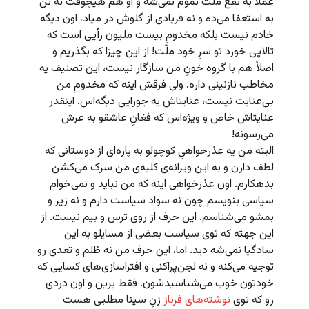
عملاً به نفع ملت تموم نمی‌شه و او هم هیچوقت نه تن
به استعفا می‌ده و نه فریادی از گلوش در میاد، اون دیگه
خادم نیست بلکه مخدومِ بیست ملیون رأیی است که
تالاپی خورد تو سرِ خود ملّت! از این چیزا که بگذریم و
اصلاً هم با گروه خونِ من سازگار نیست، این تصنیف یه
مخاطب نازنینی داره. ولی فرقش اینه که مخدومِ من
بی‌عنایت نیست، عنایتاش یه جورایی دیگه‌اس. اینقدر
عنایتاش خاص و ویژه‌اس که فغانِ عاشقو به عرش
می‌رسونه!
البته من یه عذرخواهیِ کوچولو به پاره‌ای از دوستانی که
لطف دارن و به این ویرانه‌ی کلبه‌ی من سرک می‌کشن
بدهکارم. اون عذرخواهی اینه که من نباید و نمی‌خوام
سیاسی بنویسم چون نه سواد سیاست دارم و نه زیر و
بمشو می‌شناسم. این حرف از روی ترس و بیم نیست. از
این جهته که توی سیاست بعضی از مسایلو به این
سادگیا نمی‌شه دید. اما، این حرف من نه ظلم و تعدی رو
توجیه می‌کنه و نه لجن‌پراکنی و افتراسازی‌های کسایی که
خودتون خوب می‌شناسیدشون. فقط برین و اون دردی
رو که توی
نوشته‌های فرناز
زنِ سینا مطلبی هست