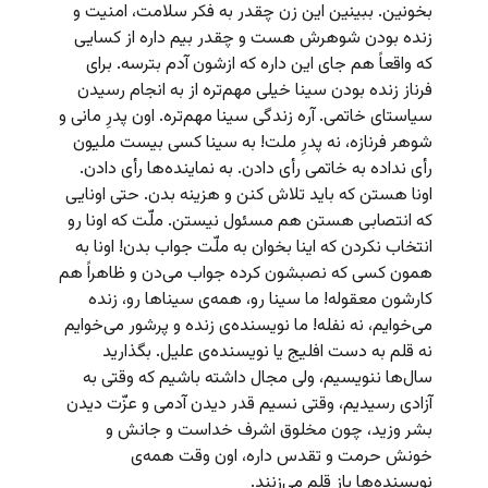
بخونین. ببینین این زن چقدر به فکر سلامت، امنیت و
زنده بودن شوهرش هست و چقدر بیم داره از کسایی
که واقعاً هم جای این داره که ازشون آدم بترسه. برای
فرناز زنده بودن سینا خیلی مهم‌تره از به انجام رسیدن
سیاستای خاتمی. آره زندگی سینا مهم‌تره. اون پدرِ مانی و
شوهر فرنازه، نه پدرِ ملت! به سینا کسی بیست ملیون
رأی نداده به خاتمی رأی دادن. به نماینده‌ها رأی دادن.
اونا هستن که باید تلاش کنن و هزینه بدن. حتی اونایی
که انتصابی هستن هم مسئول نیستن. ملّت که اونا رو
انتخاب نکردن که اینا بخوان به ملّت جواب بدن! اونا به
همون کسی که نصبشون کرده جواب می‌دن و ظاهراً هم
کارشون معقوله! ما سینا رو، همه‌ی سیناها رو، زنده
می‌خوایم، نه نفله! ما نویسنده‌ی زنده و پرشور می‌خوایم
نه قلم به دست افلیج یا نویسنده‌ی علیل. بگذارید
سال‌ها ننویسیم، ولی مجال داشته باشیم که وقتی به
آزادی رسیدیم، وقتی نسیم قدر دیدن آدمی و عزّت دیدن
بشر وزید، چون مخلوق اشرف خداست و جانش و
خونش حرمت و تقدس داره، اون وقت همه‌ی
نویسنده‌ها باز قلم می‌زنند.