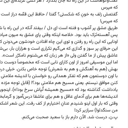
گفت‌وگوهاست در این راه که جان بگدازد / هر کسی عربده‌ای این که
که مپرس
گفتمش زلف به خونِ که شکستی؟ گفتا / حافظ این قصّه دراز است ب
که مپرس!
طریق عشق پر آشوب و فنته است ای دل / بیفتد آنکه در این راه با ش
پس آهسته‌تَرَک باید بود. خلاصه اینکه وقتی پای عشق به میون میاد
اونایی که این راه رو رفتن و توی این چاه افتادن خودشون می‌دونن ک
این حرفای پر سوز و گدازی که می‌گیم تکراری است و هزاران بار، بی‌ش
عاشق پیش از ما گفتن ولی «از هر زبان که می‌شنوم نامکرّر است».
اما این موسیقی امروز از اون کارای نابی است که مخصوصاً دوست دارم
بهش (هم به آهنگش و هم به شعرش) توجه خاص بکنن. خیلی درس‌
با اون دوستمون هم که تفکر همدانی رو خواستن با اندیشه ملامتی 
کنن موافق نیستم. یعنی مسیح هم ملامتی بود؟! (قابل توجه مژده 
یادداشت گذاشته بود که «مسیح همیشه لّپاش سرخ بود!»). اینجور
اندیشه‌ها هم برای آدمای عاقل و هم برای عاشقا درس‌آموز و گرماب
وقتی که بار اول اینو شنیدم عنانِ اختیارم از کف رفت. این شعر اشکم
من سنگدلو!) سرازیر کرد!
پ.ن. درست شد. الآن دارم باز با سعید صحبت می‌کنم.