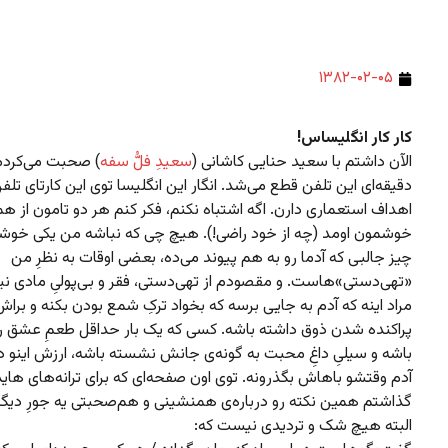
۱۳۸۲-۰۲-۰۵
کار کار انگلیساس!
الآن داشتم با سعید حنایی کاشانی (
سعیدِ فلُّ سفه
) صحبت می‌کردم
دقیقه‌ای این تلفن قطع می‌شد. انگار این انگلیسا توی این کارتای تلف
اهداف استعماری دارن. اگه اشتباه نکنم، فکر کنم هر دو تامون از ه
خوشمون اومد (چه از خود راضی!). هیچ چی که نباشه من یکی خوشم
چیز جالبی که آدما رو به هم پیوند می‌ده، بعضی اوقات به نظرِ من
«تهی‌دستی»‌هاست. و مقصودم از تهی‌دستی، فقر و بی‌پولیِ مادی نیس
مراد اینه که آدم به جایی برسه که بخواد ترکِ شمع بودن بکنه و براش
پراکنده شدن ذوق داشته باشه. کسی که یک بار حداقل طعمِ عشق 
باشه و سیلیِ داغِ محبت به گونه‌ی جانش نشسته باشه، ارزش اینو دا
آدم وقتشو باهاش بگذرونه. توی اون صفحه‌ای که برای ترانه‌های های
گذاشتم همین نکته رو درباره‌ی همنشینی و هم‌صحبتی یه جورِ دیگه
البته هیچ شک و تردیدی نیست که: