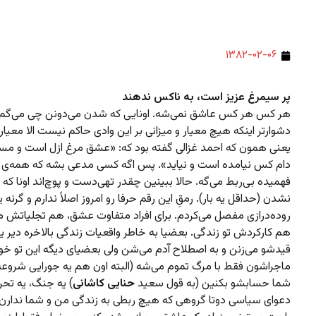
۱۳۸۲-۰۲-۰۶
پر سیمرغ عزیز است، به ناکس ندهند
هر کس هر کس عاشق نمی‌شه. اونایی که شدن می‌دونن چی می‌گم.
دشوارتر اینکه هیچ معیار و میزانی بر این وادی حاکم نیست الا معی
یعنی همون که احمد غزالی گفته بود که: «عشق مرغ ازل است و مسافر
دام کس نیامده است و نیاید». پس اگه کسی مدعی بشه که همه‌ی
فهمیده بی‌ربط می‌گه. حالا ببینین چقدر تهی‌دست و پوچ‌اند اونا که
نشدن (حداقل یه بار). رمقِ این رقم حرفا رو امروز اصلاً ندارم و گرنه ی
روده‌درازی مفصل می‌کردم. برای افراد متفاوت عشق، هم تجلیاتش مت
هم کارکردش تو زندگی. بعضیا به خاطر واقعیات زندگی بالاخره دیر یا
قیدشو می‌زنن و به اصطلاح آدم می‌شن ولی بعضیای دیگه این تو خو
ماجراشون فقط با مرگ تموم می‌شه (البته اون هم یه جورایی شروعه 
شما حسابشو بکنین (به قول سعید
حنایی کاشانی
) یه جنگ، یه تحری
دعوای سیاسی دوتا گروهی که هیچ ربطی به زندگی من و شما ندارن