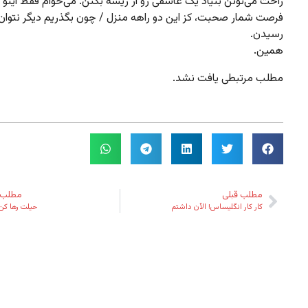
راحت می‌تونن بنیاد یک عاشقی رو از ریشه بکنن. می‌خوام فقط اینو ب
فرصت شمار صحبت، کز این دو راهه منزل / چون بگذریم دیگر نتوان
رسیدن.
همین.
مطلب مرتبطی یافت نشد.
مطلب قبلی
مطلب 
کار کار انگلیساس! الآن داشتم
حیلت رها کن 