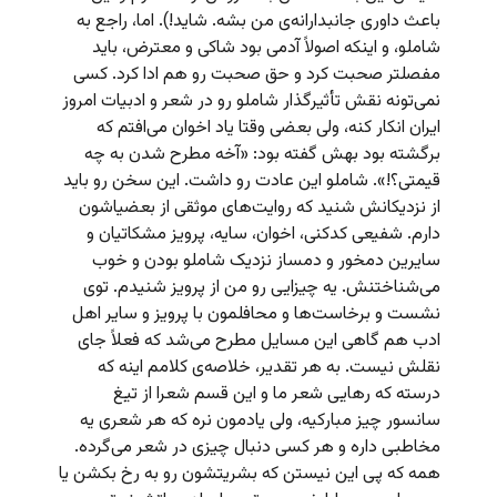
باعث داوری جانبدارانه‌ی من بشه. شاید!). اما، راجع به
شاملو، و اینکه اصولاً آدمی بود شاکی و معترض، باید
مفصلتر صحبت کرد و حق صحبت رو هم ادا کرد. کسی
نمی‌تونه نقش تأثیرگذار شاملو رو در شعر و ادبیات امروز
ایران انکار کنه، ولی بعضی وقتا یاد اخوان می‌افتم که
برگشته بود بهش گفته بود: «آخه مطرح شدن به چه
قیمتی؟!». شاملو این عادت رو داشت. این سخن رو باید
از نزدیکانش شنید که روایت‌های موثقی از بعضیاشون
دارم. شفیعی کدکنی، اخوان، سایه، پرویز مشکاتیان و
سایرین دمخور و دمساز نزدیک شاملو بودن و خوب
می‌شناختنش. یه چیزایی رو من از پرویز شنیدم. توی
نشست و برخاست‌ها و محافلمون با پرویز و سایر اهل
ادب هم گاهی این مسایل مطرح می‌شد که فعلاً جای
نقلش نیست. به هر تقدیر، خلاصه‌ی کلامم اینه که
درسته که رهایی شعر ما و این قسم شعرا از تیغ
سانسور چیز مبارکیه، ولی یادمون نره که هر شعری یه
مخاطبی داره و هر کسی دنبال چیزی در شعر می‌گرده.
همه که پی این نیستن که بشریتشون رو به رخ بکشن یا