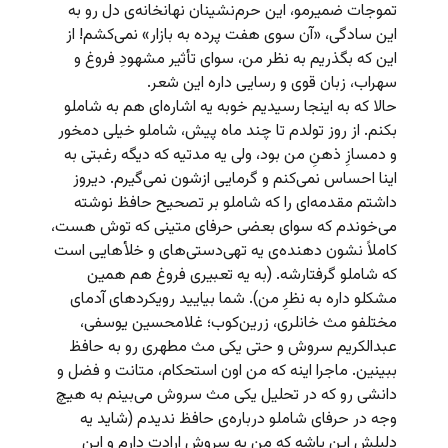
تموجات ضمیرمو، این حرم‌نشینان نهانخانه‌ی دل رو به
این سادگی، «آن سوی هفت پرده به بازار» نمی‌کشم! از
این که بگذریم به نظر من، سوای تأثیر مشهودِ فروغ و
سهراب، زبان قوی و رسایی داره این شعر.
حالا که به اینجا رسیدیم خوبه یه اشاره‌ای هم به شاملو
بکنم. از روز تولدم تا چند ماه پیش، شاملو خیلی دمخور
و دمسازِ ذهنِ من بود، ولی یه مدتیه که دیگه رغبتی به
اینا احساس نمی‌کنم و گرمایی ازشون نمی‌گیرم. دیروز
داشتم مقدمه‌ای را که شاملو بر تصحیح حافظ نوشته
می‌خوندم که سوای بعضی حرفای متینی که توش هست،
کاملاً نشون دهنده‌ی یه تهی‌دستی‌های و خلأهایی است
که شاملو گرفتارشه. (به یه تعبیری فروغ هم همین
مشکلو داره به نظرِ من). شما بیایید رویکردهای آدمای
مختلفو مث خانلری، زرین‌کوب؛ غلامحسین یوسفی،
عبدالکریم سروش و حتی یکی مث مطهری رو به حافظ
ببینین. ماجرا اینه که من اون استحکام، متانت و فضل و
دانشی رو که در تحلیل یکی مث سروش می‌بینم به هیچ
وجه در حرفای شاملو درباره‌ی حافظ ندیدم (شاید یه
دلیلش این باشه که من به سروش ارادت دارم و این