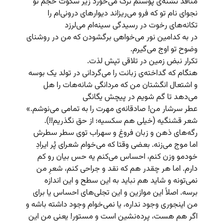
منافذ تشنه‌ی پوستم ترک می‌خورد زیر سکوت حجم تو
نجوای نام تو که فرو می‌ریزاند دیوارهای درونی‌ام را
تکانه‌های رخوت در رسیدگی سینه‌ام می‌لرزد
در به کدامین نور می‌خواهی برگشودن که من در روشنای
وضوح تو اوج می‌گیرم.
تکرار نبض زمین در تلاقی تپش لذت.
هنگام که گداخته‌ی زبانت را می‌گردانی در تولد یک بوسه
و اشتعال انگشتان من که مردانگی شانه‌هات را هل
می‌دهد تا گم شویم در پیچش یگانگی
عطر سرشار من! صادقانه‌ی مهرت را به تمامی می‌نوشم.»
شعر قشنگیه (خیلی هم سکسیه؛ از حق نگذریم!!).
رگه‌های ذهن و زبان فروغ و سهراب توی سطر سطرش
اما موج می‌زنه. بعضی وقتا که می‌خوام شعرای پُر ایرادِ
خودمو وزن کنم، احساس می‌کنم یه حس بیان رو کم
دارم. اما هر چقدر هم که نقد و جراحی کنم، شعرِ من
نمی‌تونه و شاید هم نباید به این سطح و این اندازه
برسه. اصلاً این موازین و این تجلی‌های احساس یا برای
من اینجوری وجود نداره، یا نمی‌خوام وجود داشته باشه و
اگر هم هست، پرده‌نشین است و مستور! یعنی من این