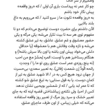
وامگیرم از سرِ خاک
چو کار عمر نه پیداست باری آن اولی / که «روزِ واقعه»
پیش نگارِ خود باشم
به «روزِ واقعه» تابوتِ ما ز سرو کنید / که می‌رویم به داغِ
بلند بالایی
الآن داشتم برای حضرتِ دوست توضیح می‌دادم که دو تا
مفهوم توی هر سه تا بیت تکرار می‌شه: یکی مرگه و یکی
حضور معشوق و غمِ عشق. عاشق، به تیر عشق کشته
می‌شه و تازه وقت وفاتش هم با معشوقه (یا حداقل
دلش می‌خواد پیش اون باشه یا اون بالا سرش باشه!) و
هنگام رستاخیز هم با اوست: المرء یُحشَرُ مع من احب
(نه پنج روزه‌ی عمر است عشق روی تو ما را / وجدتِ
رائحه الُودِّ إن شممتِ رُفاتی). به تعبیر سعدی: بی‌حسرت
از جهان نرود هیچ کس به در / الا شهید عشق به تیر از
کمانِ دوست. یا به قول سنایی: به تیغِ عشق شو کشته
که تا عمرِ ابد یابی / که از شمشیرِ بویحیی نشان ندهد
کس از احیا. ولی نکته‌ی زِیباشناختی قضیه اینه که به جای
تعبیر خشک و سرد روز مرگ از تعبیر روز واقعه استفاده
می‌کنه که خیلی زیباس. از اون طرف، ماجرای عشق،