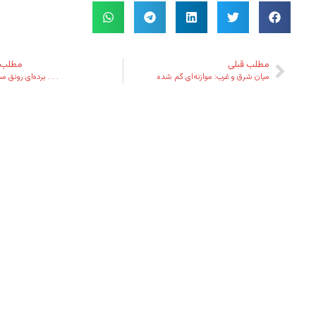
مطلب قبلی
مطلب 
میان شرق و غرب: موازنه‌ای گم شده
. . . برده‌ای رونق م