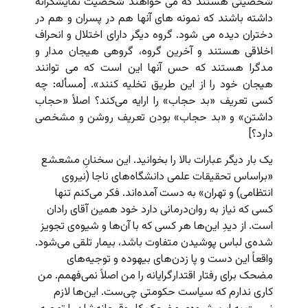
شخصیتی هستند که می خواهند شخصیت نمایشگرانه
داشته باشند که نمونه های آنها هم در پسران و هم در
دختران دیده می شود. گروه دیگر دارای اختلال و انحراف
اخلاقی هستند و آخرین گروه، گروهی هیجان مدار و
مدگرا هستند که حس آنها این است که می توانند
هیجان خود را از این طریق تخلیه کنند». [مسأله: چه
کسی تعریف «بد حجاب» را ارایه می‌کند؟ اصلاً «حجاب
داشتن» و «بد حجاب» بودن تعریف روشن و مشخصی
دارد؟]
یک بار دیگر عبارات بالا را بخوانید. این سخنانِ مشعشع
«
براساس تحقیقات علمی دانشگاه‌های ناجا (نیروی
انتظامی) و تهران» به دست آمده‌اند. فکر می‌کنم تنها
کسی که نیاز به روان‌درمانی دارد خود همین آقای رادان
است. از دیدِ این‌ها هر کسی که با آن‌ها و شیوه‌ی تجویز
شده‌ی لباس پوشیدن متفاوت باشد، بیمار تلقی می‌شود.
واقعاً این دست و پا زدن‌های بیهوده و توجیه‌های
مضحک برای رفتار اقتدارگرایانه را من اصلاً نمی‌فهمم. من
کاری ندارم که سیاست حکومتی چی‌ست. این‌ها لازم