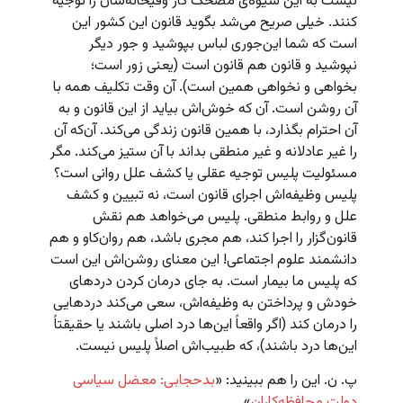
نیست به این شیوه‌ی مضحک کار وقیحانه‌شان را توجیه
کنند. خیلی صریح می‌شد بگوید قانون این کشور این
است که شما این‌جوری لباس بپوشید و جور دیگر
نپوشید و قانون هم قانون است (یعنی زور است؛
بخواهی و نخواهی همین است). آن وقت تکلیف همه با
آن روشن است. آن که خوش‌اش بیاید از این قانون و به
آن احترام بگذارد، با همین قانون زندگی می‌کند. آن‌که آن
را غیر عادلانه و غیر منطقی بداند با آن ستیز می‌کند. مگر
مسئولیت پلیس توجیه عقلی یا کشف علل روانی است؟
پلیس وظیفه‌اش اجرای قانون است، نه تبیین و کشف
علل و روابط منطقی. پلیس می‌خواهد هم نقش
قانون‌گزار را اجرا کند، هم مجری باشد، هم روان‌کاو و هم
دانشمند علوم اجتماعی! این معنای‌ روشن‌اش این است
که پلیس ما بیمار است. به جای درمان کردن دردهای
خودش و پرداختن به وظیفه‌اش، سعی می‌کند دردهایی
را درمان کند (اگر واقعاً این‌ها درد اصلی باشند یا حقیقتاً
این‌ها درد باشند)، که طبیب‌اش اصلاً پلیس نیست.
پ. ن. این را هم ببینید: «
بدحجابی: معضل سیاسی
دولت محافظه‌کاران
»