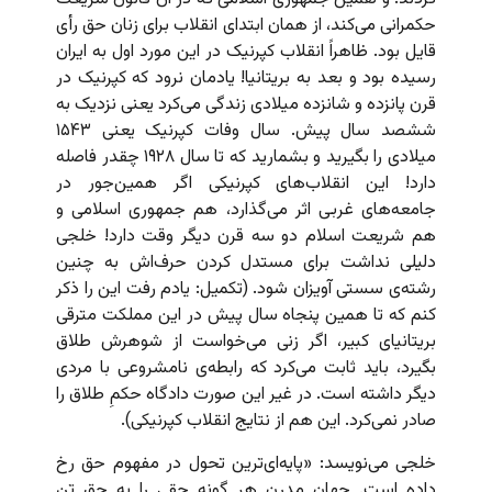
حکمرانی می‌کند، از همان ابتدای انقلاب برای زنان حق رأی
قایل بود. ظاهراً انقلاب کپرنیک در این مورد اول به ایران
رسیده بود و بعد به بریتانیا! یادمان نرود که کپرنیک در
قرن پانزده و شانزده میلادی زندگی می‌کرد یعنی نزدیک به
ششصد سال پیش. سال وفات کپرنیک یعنی ۱۵۴۳
میلادی را بگیرید و بشمارید که تا سال ۱۹۲۸ چقدر فاصله
دارد! این انقلاب‌های کپرنیکی اگر همین‌جور در
جامعه‌های غربی اثر می‌گذارد، هم جمهوری اسلامی و
هم شریعت اسلام دو سه قرن دیگر وقت دارد! خلجی
دلیلی نداشت برای مستدل کردن حرف‌اش به چنین
رشته‌ی سستی آویزان شود. (تکمیل: یادم رفت این را ذکر
کنم که تا همین پنجاه سال پیش در این مملکت مترقی
بریتانیای کبیر، اگر زنی می‌خواست از شوهرش طلاق
بگیرد، باید ثابت می‌کرد که رابطه‌ی نامشروعی با مردی
دیگر داشته است. در غیر این صورت دادگاه حکمِ طلاق را
صادر نمی‌کرد. این هم از نتایج انقلاب کپرنیکی).
خلجی می‌نویسد: «پایه‌ای‌ترین تحول در مفهوم حق رخ
داده است. جهان مدرن هر گونه حقی را به حق تن