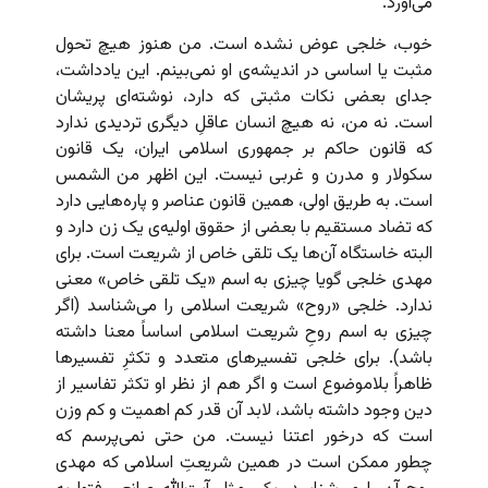
می‌آورد.
خوب، خلجی عوض نشده است. من هنوز هیچ تحول
مثبت یا اساسی در اندیشه‌ی او نمی‌بینم. این یادداشت،
جدای بعضی نکات مثبتی که دارد، نوشته‌ای پریشان
است. نه من، نه هیچ انسان عاقلِ دیگری تردیدی ندارد
که قانون حاکم بر جمهوری اسلامی ایران، یک قانون
سکولار و مدرن و غربی نیست. این اظهر من الشمس
است. به طریق اولی، همین قانون عناصر و پاره‌هایی دارد
که تضاد مستقیم با بعضی از حقوق اولیه‌ی یک زن دارد و
البته خاستگاه آن‌ها یک تلقی خاص از شریعت است. برای
مهدی خلجی گویا چیزی به اسم «یک تلقی خاص» معنی
ندارد. خلجی «روح» شریعت اسلامی را می‌شناسد (اگر
چیزی به اسم روحِ شریعت اسلامی اساساً‌ معنا داشته
باشد). برای خلجی تفسیرهای متعدد و تکثرِ تفسیرها
ظاهراً بلاموضوع است و اگر هم از نظر او تکثر تفاسیر از
دین وجود داشته باشد، لابد آن قدر کم اهمیت و کم‌ وزن
است که درخور اعتنا نیست. من حتی نمی‌پرسم که
چطور ممکن است در همین شریعتِ اسلامی که مهدی