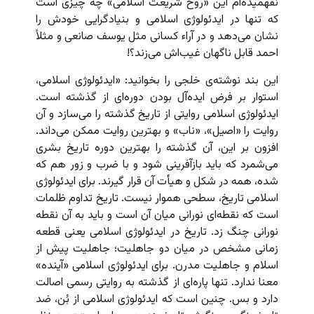
نفهمیده‌ام این «روح شریعت اسلامی» چه چیزی است
که تنها در ایدئولوژی اسلامی و بنیادگرایی خودش را
نشان می‌دهد و در آراء کسانی مثل یوسف صانعی و مثلاً
احمد قابل ناگهان غیب‌اش می‌زند؟!
این بند نوشته‌ی خلجی را بخوانید: «ایدئولوژی اسلامی،
استوار بر فرض ایده‌آل بودن دوره‌ای از گذشته است.
ایدئولوژی اسلامی روایتی از تاریخ گذشته را می‌سازد و آن
روایت را «اصیل‌»، «ناب» و بهترین روایت ممکن می‌داند.
افزون بر این، آن گذشته را بهترین دوره تاریخ بشری
می‌شمرد که باید بازآفرینی شود و با ضرب و زور هم که
شده، همه در شکل و هیأت آن قرار گیرند. برای ایدئولوژی
اسلامی تاریخ، سطحی هموار نیست. تاریخ تداوم ظلمات
است که نقطه‌ای نورانی میان آن است و باید به آن نقطه
نورانی چنگ زد. تاریخ در ایدئولوژی اسلامی یعنی قطعه
زمانی مشخص در میان دو جاهلیت؛ جاهلیت پیش از
اسلام و جاهلیت مدرن. برای ایدئولوژی اسلامی «آینده»
معنا ندارد. تنها پاره‌ای از گذشته به روایتی رسمی اصالت
دارد و بس. چنین است که ایدئولوژی اسلامی از بُن، ضد