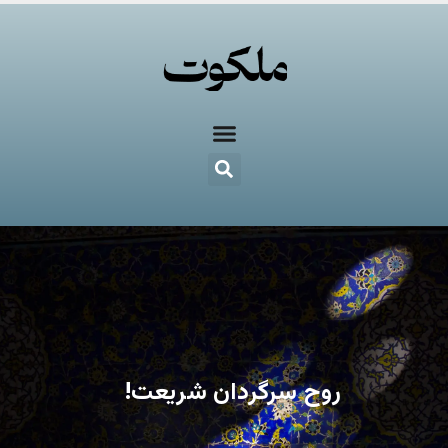
روح سرگردان شریعت!