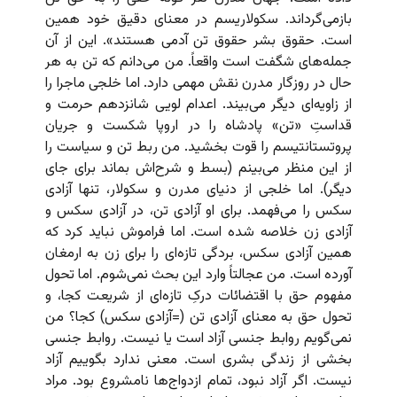
بازمی‌گرداند. سکولاریسم در معنای دقیق خود همین
است. حقوق بشر حقوق تن آدمی هستند». این از آن
جمله‌های شگفت است واقعاً. من می‌دانم که تن به هر
حال در روزگار مدرن نقش مهمی دارد. اما خلجی ماجرا را
از زاویه‌ای دیگر می‌بیند. اعدام لویی شانزدهم حرمت و
قداستِ «تن» پادشاه را در اروپا شکست و جریان
پروتستانتیسم را قوت بخشید. من ربط تن و سیاست را
از این منظر می‌بینم (بسط و شرح‌اش بماند برای جای
دیگر). اما خلجی از دنیای مدرن و سکولار، تنها آزادی
سکس را می‌فهمد. برای او آزادی تن، در آزادی سکس و
آزادی زن خلاصه شده است. اما فراموش نباید کرد که
همین آزادی سکس، بردگی تازه‌ای را برای زن به ارمغان
آورده است. من عجالتاً وارد این بحث نمی‌شوم. اما تحول
مفهوم حق با اقتضائات درکِ تازه‌ای از شریعت کجا، و
تحول حق به معنای آزادی تن (=آزادی سکس) کجا؟ من
نمی‌گویم روابط جنسی آزاد است یا نیست. روابط جنسی
بخشی از زندگی بشری است. معنی ندارد بگوییم آزاد
نیست. اگر آزاد نبود، تمام ازدواج‌ها نامشروع بود. مراد