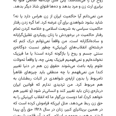
روحِ‌ آن را می‌شناسد، یکی مثل آیت‌الله صانعی فتوا به
برابری ارث زن و مرد بدهد و ده‌ها فتوای شاذ دیگر بدهد.
من نمی‌دانم آیا حاکمیت ایران از زن هراس دارد یا نه؟
شاید بشود شواهدی برای آن عرضه کرد. اما گره زدن رفتار
حاکمیت سیاسی به شریعت اسلامی و خلاصه کردن تمام
رفتار حاکمیت در برخوردش با زنان رویکردی تقلیل‌گرایانه
و ساده‌انگارانه است. من واقعاً نمی‌توانم درک کنم که
«رشته‌ای انقلاب‌های کپرنیکی» چطور نسبت دوگانه‌ی
سنتی جسم و روح را باژگونه کرده است! یا ما فیزیک
نخوانده‌ایم و نمی‌فهمیم فیزیک یعنی چه، یا واقعاً تحولات
علوم پایه باعث می‌شوند حقوق زن هم در دنیا تغییر
کند! من نمی‌فهمم با چه منطقی باید چیزهای ظاهراً
نامربوط را بدون ارایه‌ی شواهدی در اثبات ربطشان به
هم مربوط کرد. من تردیدی ندارم که قوانین ایران
درباره‌‌ی زنان باید تغییر کند و انسانی‌تر شود (و تغییر هم
خواهد کرد)، اما دوست بزرگوار ما که انقلاب کپرنیکی را به
حق زن ربط می‌دهد، مثل این‌که فراموش کرده است که
در همین بریتانیای کبیر، زنان در سال ۱۹۲۸ حق رأی پیدا
کردند. و همین جمهوری اسلامی که در آن قانون شریعت