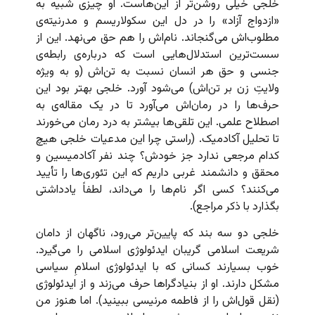
خلجی خیلی روشن‌تر از این‌هاست. او چیزی شبیه به
«ازدواج آزاد» را در دل این سکولاریسم و مدرنیته‌ی
مطلوب‌اش می‌گنجاند. نام‌اش را هم حق می‌نهد. این از
سست‌ترین استدلال‌هایی است که درباره‌ی رابطه‌ی
جنسی و حق هر انسان نسبت به تن‌اش (و به ویژه
ولایتِ زن بر تن‌اش) می‌شود آورد. خلجی بهتر بود این
حرف‌ها را در رمان‌اش می‌آورد تا در یک مقاله‌ی به
اصطلاح علمی. این تلقی‌ها بیشتر به درد رمان می‌خورند
تا تحلیل آکادمیک. (راستی چرا این مدعیات خلجی هیچ
کدام مرجعی ندارد جز خودش؟ چند نفر آکادمیسین و
محقق و دانشمند غربی داریم که این تئوری‌ها را تأیید
می‌‌‌کنند؟ کسی اگر نام‌ها را می‌داند، لطفاً یادداشتی
بگذارد با ذکر مراجع).
خلجی دو سه بند که پایین‌تر می‌رود، ناگهان از دامان
شریعت اسلامی گریبان ایدئولوژی اسلامی را می‌گیرد.
خوب بسیارند کسانی که با ایدئولوژی اسلامِ سیاسی
مشکل دارند. او از بنیادگراها حرف می‌زند و از ایدئولوژی
(نقل قول‌اش را از فاطمه مرنیسی ببینید). اما هنوز من