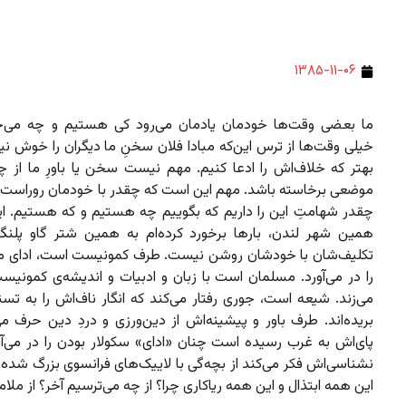
۱۳۸۵-۱۱-۰۶
ما بعضی وقت‌ها خودمان یادمان می‌رود کی هستیم و چه می‌خ
خیلی وقت‌ها از ترس این‌که مبادا فلان سخنِ ما دیگران را خوش نی
بهتر که خلاف‌اش را ادعا کنیم. مهم نیست سخن یا باورِ ما از چ
موضعی برخاسته باشد. مهم این است که چقدر با خودمان روراست
چقدر شهامتِ این را داریم که بگوییم چه هستیم و که هستیم. این
همین شهر لندن، بارها برخورد کرده‌ام به همین شتر گاو پلنگ
تکلیف‌شان با خودشان روشن نیست. طرف کمونیست است، ادای م
را در می‌آورد. مسلمان است با زبان و ادبیات و اندیشه‌ی کمونیس
می‌زند. شیعه است، جوری رفتار می‌کند که انگار ناف‌اش را به تس
بریده‌اند. طرف باور و پیشینه‌اش از دین‌ورزی و دردِ دین حرف می‌
پای‌اش به غرب رسیده است چنان «ادای» سکولار بودن را در می‌آور
نشناسی‌اش فکر می‌کند از بچه‌گی با لاییک‌های فرانسوی بزرگ شده
این همه ابتذال و این همه ریاکاری چرا؟ از چه می‌ترسیم آخر؟ از ملا