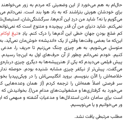
حال‌ام به هم می‌خورد از این وضعیتی که مردم به زور می‌خواهند
برای خودشان هویتی بتراشند که به باد هوا بند است. نمی‌دانم می
می‌گویم یا نه؟ شاید من دردِ این آدم‌ها، سرگشتگی‌شان، استیصال‌ش
نمی‌کنم. شاید دنیای من آن قدر پیچیده و متنوع است که نمی‌توان
کم ضلع بودنِ جهانِ خطی این آدم‌ها را درک کنم. یادِ «
تیغ اوکام
»
این‌که ما بعضی وقت‌ها وقتی از یک «اندیشه» خوش‌مان نمی‌آید، ب
متوسل می‌شویم، به هر چیزی چنگ می‌زنیم تا حریف را، مدعی 
کنیم. خودم نمی‌دانم چطور از آن حرف‌های اول به این‌جا رسیدم. 
پیش فیلمی می‌دیدم که یکی از هنرپیشه‌ها به دیگری چیزی درباره‌ی 
می‌گفت. پیش‌تر از نیکفر چیزی مشابه شنیده بودم. حوصله ندار
خلاصه‌اش را الآن بنویسم. بروید انگلیسی‌اش را در ویکی‌پیدیا بخوا
سر فرصتی اصلاً همه‌اش را ترجمه کردم (از همان وعده‌هایی 
می‌خورد به گرفتاری‌ها و مشغولیت‌های مدامِ من!). بخوانیدش که ا
است برای سامان دادن استدلال‌ها و مدعیاتِ آشفته و مبهمی که ای
ور می‌خوانیم و یا می‌نویسیم.
مطلب مرتبطی یافت نشد.