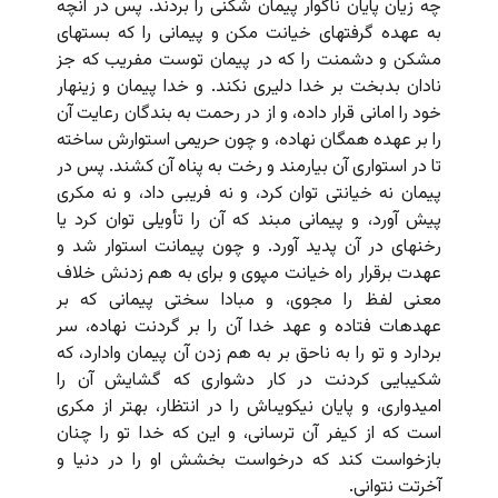
چه زیان پایان ناگوار پیمان شکنى را بردند. پس در آنچه
به عهده گرفته‏اى خیانت مکن و پیمانى را که بسته‏اى
مشکن و دشمنت را که در پیمان توست مفریب که جز
نادان بدبخت بر خدا دلیرى نکند. و خدا پیمان و زینهار
خود را امانى قرار داده، و از در رحمت به بندگان رعایت آن
را بر عهده همگان نهاده، و چون حریمى استوارش ساخته
تا در استوارى آن بیارمند و رخت به پناه آن کشند. پس در
پیمان نه خیانتى توان کرد، و نه فریبى داد، و نه مکرى
پیش آورد، و پیمانى مبند که آن را تأویلى توان کرد یا
رخنه‏اى در آن پدید آورد. و چون پیمانت استوار شد و
عهدت برقرار راه خیانت مپوى و براى به هم زدنش خلاف
معنى لفظ را مجوى، و مبادا سختى پیمانى که بر
عهده‏ات فتاده و عهد خدا آن را بر گردنت نهاده، سر
بردارد و تو را به ناحق بر به هم زدن آن پیمان وادارد، که
شکیبایى کردنت در کار دشوارى که گشایش آن را
امیدوارى، و پایان نیکویى‏اش را در انتظار، بهتر از مکرى
است که از کیفر آن ترسانى، و این که خدا تو را چنان
بازخواست کند که درخواست بخشش او را در دنیا و
آخرتت نتوانى.