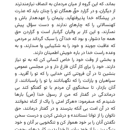
بماند، که این گروه از میان مردمان به انصاف نیازمندترند
از دیگران، و در گزارد حقّ همگان تو را چنان باید که عذرت
در پیشگاه خدا پذیرفته‏آید. یتیمان را عهده‏دار باش و
کهنسالانى را که چاره‏اى ندارند و دست سؤال پیش
نمى‏آرند، و این کار بر والیان گرانبار است و گزاردن حق
همه جا دشوار، و بود که خدا آن را سبک گرداند بر مردمى
که عاقبت جویند و خود را به شکیبایى وا مى‏دارند، و به
وعده راست خدا در باره خویش اطمینان دارند.
و بخشى از وقت خود را خاص کسانى کن که به تو نیاز
دارند. خود را براى کار آنان فارغ دار و در مجلسى عمومى
بنشین تا در آن فروتنى کنى خدایى را که تو را آفرید. و
سپاهیان و یارانت را که نگهبانانند یا تو را پاسبانانند، از
آنان بازدار، تا سخنگوى آن مردم با تو گفتگو کند بى
درماندگى در گفتار که من از رسول خدا (ص) بارها
شنیدم که مى‏فرمود: «هرگز امتى را پاک از گناه نخوانند
که در آن امت بى آنکه بترسند و در گفتار درمانند، حق
ناتوان را از توانا نستانند» و درشتى کردن و درست سخن
نگفتن آنان را بر خود هموار کن و تنگخویى بر آنان و خود
بزرگ بینى را از خود بران، تا خدا بدین کار درهاى رحمت