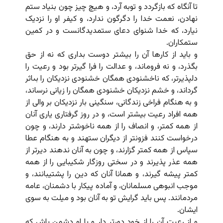
تا آنگاه که بازگردد و توبه آرد، و هیچ چیز چون بنیاد ستم
نهادن، نعمت خدا را دگرگون ندارد، و کیفر او را نزدیک
نیارد، که خدا شنواى دعاى ستمدیدگانست و در کمین
ستمکاران.
و باید از کارها آن را بیشتر دوست بدارى که نه از حق
بگذرد، و نه فروماند، و عدالت را فرا گیرتر بود و رعیت را
دلپذیرتر، که ناخشنودى همگان خشنودى نزدیکان را بى‏اثر
گرداند، و خشم نزدیکان خشنودى همگان را زیانى نرساند،
و به هنگام فراخى زندگانى، سنگینى بار نزدیکان بر والى از
همه افراد رعیت بیشتر است، و در روز گرفتارى یارى آنان
از همه کمتر، و انصاف را از همه ناخوشتر دارند، و چون
درخواست کنند فزونتر از دیگران ستهند و به هنگام عطا
سپاس از همه کمتر گزارند، و چون به آنان ندهند دیرتر از
همه عذر پذیرند و در سختى روزگار شکیبایى را از همه
کمتر پیشه گیرند، و همانا آنان که دین را پشتیبانند، و
موجب انبوهى مسلمانان، و آماده پیکار با دشمنان، عامه
مردمانند. پس باید گرایش تو به آنان بود و میلت به سوى
ایشان.
و از رعیت آن را از خود دورتر دار و با او دشمن باش که