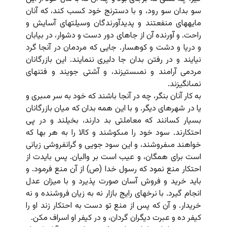
سو بدان سو رود، و با دسترنج خود کسب کند، که آنان
مایه‏هاى منفعتند و پدیدآورندگان وسیلتهاى آسایش و
راحت. و آورنده آن از جاهاى دور دست و دشوار، در بیابان
و دریا و دشت و کوهسار. جایى که مردمان در آنجا گرد
نیایند و در رفتن بدان جا دلیرى ننمایند. این بازرگانان
مردمى آرامند و نمى‏ستیزند، و آشتى جویند و فتنه‏اى
نمى‏انگیزند.
به کار آنان بنگر، چه در آنجا باشند که خود به سر مى‏برى و
یا در شهرهاى دیگر. و با این همه بدان که میان بازرگانان
بسیار کسانند که معاملتى بد دارند، بخیلند و در پى
احتکارند. سود خود را مى‏کوشند و کالا را به هر بها که
خواهند مى‏فروشند، و این سود جویى و گرانفروشى زیانى
است براى همگان، و عیب است بر والیان. پس بایدت از
احتکار منع نمود که رسول خدا (ص) از آن منع فرمود. و
باید خرید و فروش آسان صورت پذیرد و با میزان عدل
انجام گیرد. با نرخهاى رایج بازار نه به زیان فروشنده و نه
خریدار. و آن که پس از منع تو دست به احتکار زند او را
کیفر ده و عبرت دیگران گردان، و در کیفر او اسراف مکن.