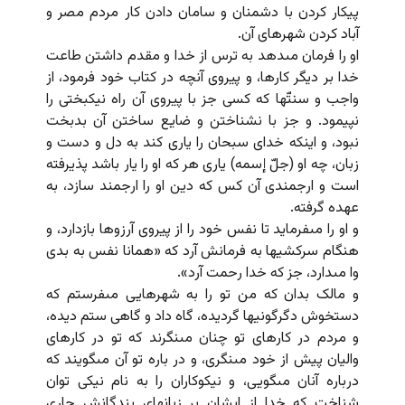
پیکار کردن با دشمنان و سامان دادن کار مردم مصر و
آباد کردن شهرهاى آن.
او را فرمان مى‏دهد به ترس از خدا و مقدم داشتن طاعت
خدا بر دیگر کارها، و پیروى آنچه در کتاب خود فرمود، از
واجب و سنتّها که کسى جز با پیروى آن راه نیک‏بختى را
نپیمود. و جز با نشناختن و ضایع ساختن آن بدبخت
نبود، و اینکه خداى سبحان را یارى کند به دل و دست و
زبان، چه او (جلّ إسمه) یارى هر که او را یار باشد پذیرفته
است و ارجمندى آن کس که دین او را ارجمند سازد، به
عهده گرفته.
و او را مى‏فرماید تا نفس خود را از پیروى آرزوها بازدارد، و
هنگام سرکشیها به فرمانش آرد که «همانا نفس به بدى
وا مى‏دارد، جز که خدا رحمت آرد».
و مالک بدان که من تو را به شهرهایى مى‏فرستم که
دستخوش دگرگونیها گردیده، گاه داد و گاهى ستم دیده،
و مردم در کارهاى تو چنان مى‏نگرند که تو در کارهاى
والیان پیش از خود مى‏نگرى، و در باره تو آن مى‏گویند که
درباره آنان مى‏گویى، و نیکوکاران را به نام نیکى توان
شناخت که خدا از ایشان بر زبانهاى بندگانش جارى