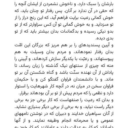
بارشان را سبک دارد، و ناخوش نشمردن از ایشان آنچه را
که حقى در آن ندارد بر آنان. پس رفتار تو چنان باید، که
خوش گمانى رعیت برایت فراهم آید، که این رنج دراز را از
تو مى‏زداید. و به خوش گمانى تو آن کس سزاوارتر که از تو
بدو نیکى رسیده و بدگمانى‏ات بدان بیشتر باید که از تو
بدى دیده.
و آیین پسندیده‏اى را بر هم مریز که بزرگان این امّت
بدان رفتار نموده‏اند، و مردم بدان وسیلت به هم
پیوسته‏اند، و رعیّت با یکدیگر سازش کرده‏اند، و آیینى را
منه که چیزى از سنتهاى نیک گذشته را زیان رساند، تا
پاداش از آن نهنده سنّت باشد و گناه شکستن آن بر تو
ماند. و با دانشمندان فراوان گفتگو کن و با حکیمان
فراوان سخن در میان نه، در آنچه کار شهرهایت را استوار
دارد و نظمى را که مردم پیش از تو بر آن بوده‏اند برقرار.
و بدان که رعیت را صنفهاست که کار برخى جز به برخى
دیگر راست نیاید، و به برخى از برخى دیگر بى‏نیازى نشاید.
از آنان سپاهیان خدایند و دبیران که در نوشتن نامه‏هاى
عمومى و یا محرمانه انجام وظیفه نمایند. و از آنها
داوران‏اند که کار به عدالت دارند و عاملانند که کار خود به