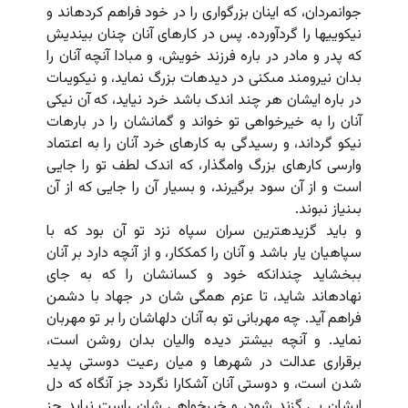
جوانمردان، که اینان بزرگوارى را در خود فراهم کرده‏اند و
نیکوییها را گردآورده. پس در کارهاى آنان چنان بیندیش
که پدر و مادر در باره فرزند خویش، و مبادا آنچه آنان را
بدان نیرومند مى‏کنى در دیده‏ات بزرگ نماید، و نیکویى‏ات
در باره ایشان هر چند اندک باشد خرد نیاید، که آن نیکى
آنان را به خیرخواهى تو خواند و گمانشان را در باره‏ات
نیکو گرداند، و رسیدگى به کارهاى خرد آنان را به اعتماد
وارسى کارهاى بزرگ وامگذار، که اندک لطف تو را جایى
است و از آن سود برگیرند، و بسیار آن را جایى که از آن
بى‏نیاز نبوند.
و باید گزیده‏ترین سران سپاه نزد تو آن بود که با
سپاهیان یار باشد و آنان را کمک‏کار، و از آنچه دارد بر آنان
ببخشاید چندانکه خود و کسانشان را که به جاى
نهاده‏اند شاید، تا عزم همگى شان در جهاد با دشمن
فراهم آید. چه مهربانى تو به آنان دلهاشان را بر تو مهربان
نماید. و آنچه بیشتر دیده والیان بدان روشن است،
برقرارى عدالت در شهرها و میان رعیت دوستى پدید
شدن است، و دوستى آنان آشکارا نگردد جز آنگاه که دل
ایشان بى گزند شود، و خیرخواهى شان راست نیاید جز