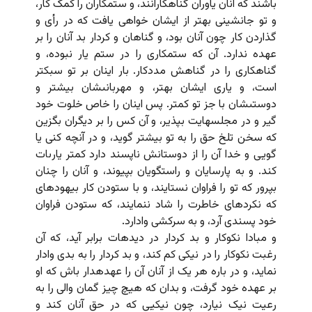
باشند که آنان یاوران گناهکارانند، و ستمکاران را کمک کار،
و تو جانشینى بهتر از ایشان خواهى یافت که در رأى و
گذاردن کار چون آنان بود، و گناهان و کردار بد آنان را بر
عهده ندارد. آن که ستمکارى را در ستم یار نبوده، و
گناهکارى را در گناهش مددکار. بار اینان بر تو سبکتر
است، و یارى ایشان بهتر، و مهربانى‏شان بیشتر و
دوستى‏شان با جز تو کمتر. پس اینان را خاص خلوت خود
گیر و در مجلسهایت بپذیر، و آن کس را بر دیگران بگزین
که سخن تلخ حق را به تو بیشتر گوید، و در آنچه کنى یا
گویى و خدا آن را از دوستانش ناپسند دارد کمتر یارى‏ات
کند. و به پارسایان و راستگویان بپیوند، و آنان را چنان
بپرور که تو را فراوان نستایند، و با ستودن کار بیهوده‏اى
که نکرده‏اى خاطرت را شاد ننمایند، که ستودن فراوان
خود پسندى آرد، و به سرکشى وادارد.
و مبادا نکوکار و بد کردار در دیده‏ات برابر آید، که آن
رغبت نکوکار را در نیکى کم کند، و بد کردار را به بدى وادار
نماید، و در باره هر یک از آنان آن را عهده‏دار باش که او
بر عهده خود گرفت، و بدان که هیچ چیز گمان والى را به
رعیت نیک نیارد، چون نیکیى که در حق آنان کند و