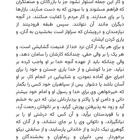
و کار این جمله استوار نشود جز با بازرگانان و صنعتگران
که فراهم مى‏شوند و با سودى که به دست مى‏آرند، بازارها
را بر پاى مى‏دارند. و کار مردم را کفایت مى‏کنند، در آنچه
دیگران مانند آن نتوانند. سپس طبقه فرودینند از
نیازمندان و درویشان که سزاوار است بخشیدن به آنان، و
یارى کردن ایشان.
و براى هر یک از آنان نزد خدا از غنیمت گشایشى است، و
هر یک را بر والى حقى، چندانکه کارشان را سامان دهد، و
والى چنانکه باید از عهده آنچه خدا بر او واجب کرده بر
نیاید، جز با کوشش و از خدا یارى جستن و خود را براى
اجراى حق آماده نمودن، و شکیبایى در انجام کار، بر او
آسان باشد یا دشوار. پس از سپاهیان خود کسى را بگمار
که خیرخواهى وى براى خدا و رسول او و امام خود بیشتر
دانى و دامن او را پاکتر و بردبارى‏اش برتر، که دیر به خشم
آید و زود به پذیرفتن پوزش گراید، و بر ناتوانان رحمت آرد،
و با قویدستان برآید، و آن کس که درشتى او را بر
نیانگیزاند، و ناتوانى وى را بر جاى ننشاند، و از آنان که
گوهرى نیک دارند و از خاندانى پارسایند، و از سابقتى نیکو
برخوردار. پس دلیران و رزم‏آوران و بخشندگان و