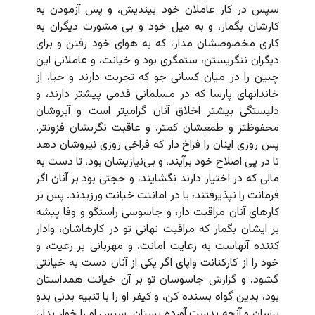
سپس در کار عاملان خود بیندیش، و پس آزمودن به
کارشان بگمار، و به میل خود و بى مشورت دیگران به
کارى مخصوصشان مدار، که به هواى خود رفتن و براى
دیگران ننگریستن، ستمگرى بود و خیانت، و عاملانى این
چنین را در میان کسانى جو که تجربت دارند و حیا، از
خاندانهاى پارسا که در مسلمانى قدمى پیشتر دارند، و
دلبستگى بیشتر اخلاق آنان گرامیتر است و آبروشان
محفوظتر و طمعشان کمتر، و عاقبت نگرى‏شان فزونتر.
پس روزى اینان را فراخ دار که فراخى روزى نیروشان دهد
تا در پى اصلاح خود برآیند، و بی‌نیازیشان بود، تا دست به
مالى که در اختیار دارند نگشایند، و حجتى بود بر آنان اگر
فرمانت را نپذیرفتند، یا در امانتت خیانت ورزیدند. پس بر
کارهاى آنان مراقبت دار، و جاسوسى راستگو و وفا پیشه
بر ایشان بگمار که مراقبت نهانى تو در کارهاشان، وادار
کننده آنهاست به رعایت امانت، و مهربانى بر رعیت، و
خود را از کارکنانت واپاى اگر یکى از آنان دست به خیانتى
گشود، و گزارش جاسوسان تو بر آن خیانت همداستان
بود، بدین گواه بسنده کن، و کیفر او را با تنبیه بدنى بدو
برسان و آنچه بدست آورده بستان. سپس او را خوار بدار،