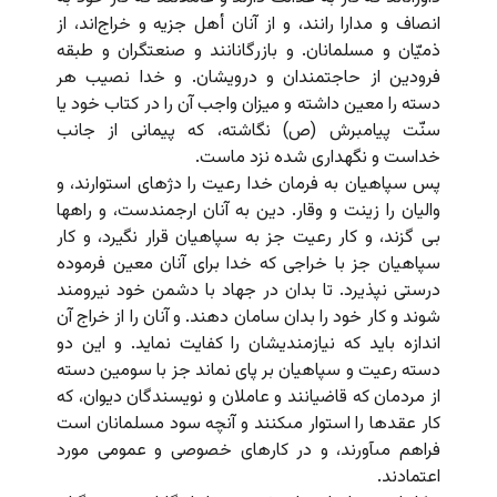
انصاف و مدارا رانند، و از آنان أهل جزیه و خراج‌اند، از
ذمیّان و مسلمانان. و بازرگانانند و صنعتگران و طبقه
فرودین از حاجتمندان و درویشان. و خدا نصیب هر
دسته را معین داشته و میزان واجب آن را در کتاب خود یا
سنّت پیامبرش (ص) نگاشته، که پیمانى از جانب
خداست و نگهدارى شده نزد ماست.
پس سپاهیان به فرمان خدا رعیت را دژهاى استوارند، و
والیان را زینت و وقار. دین به آنان ارجمندست، و راه‏ها
بى گزند، و کار رعیت جز به سپاهیان قرار نگیرد، و کار
سپاهیان جز با خراجى که خدا براى آنان معین فرموده
درستى نپذیرد. تا بدان در جهاد با دشمن خود نیرومند
شوند و کار خود را بدان سامان دهند. و آنان را از خراج آن
اندازه باید که نیازمندیشان را کفایت نماید. و این دو
دسته رعیت و سپاهیان بر پاى نماند جز با سومین دسته
از مردمان که قاضیانند و عاملان و نویسندگان دیوان، که
کار عقدها را استوار مى‏کنند و آنچه سود مسلمانان است
فراهم مى‏آورند، و در کارهاى خصوصى و عمومى مورد
اعتمادند.