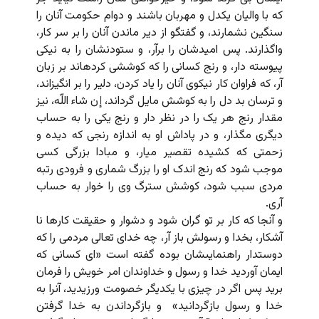
که با والیان یکدل و مهربان باشند و دوام حکومت آنان را
سنگین نشمارند، و گفتگو از دیر ماندن آنان را بر سر کار،
واگذارند. پس امیدشان را برآر، و ستودنشان را به نیکى
پیوسته دار، و رنج کسانى را که کوششى کرده‏اند بر زبان
آر، که فراوان کار نیکوى آنان را یاد کردن، دلیر را بر انگیزاند،
و ترسان بد دل را به کوشش مایل گرداند، إن شاء اللّه، نیز
مقدار رنج هر یک را در نظر دار و رنج یکى را به حساب
دیگرى مگذار، و در پاداش او به اندازه رنجى که دیده و
زحمتى که کشیده تقصیر میار، و مبادا بزرگى کسى
موجب شود که رنج اندک او را بزرگ شمارى و فرودى رتبه
مردى سبب شود، کوشش سترگ وى را خوار به حساب
آرى.
و آنجا که کار بر تو گران شود و دشوار و حقیقت کارها نا
آشکار، بخدا و رسولش باز آر، چه خداى تعالى مردمى را که
دوستدار راهنمایى‏شان بوده گفته است «اى کسانى که
ایمان آوردید خدا و رسول و خداوندان امر خویش را فرمان
برید پس اگر در چیزى با یکدیگر خصومت ورزیدید، آنرا به
خدا و رسول بازگردانید» و بازگرداندن به خدا گرفتن