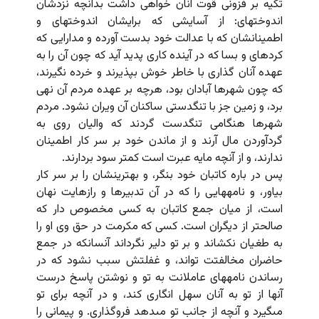
تکیه بر فزونى قوت آنان خواهى داشت بدانچه نزدشان
اندوخته‏اى: از آسایشى که برایشان اندوخته‏اى و
اطمینانشان که با عدالت خود بدست آورده و مدارایى که
کرده‏اى و بسا که در آینده کارى پدید آید که چون آن را به
عهده آنان گذارى با خاطر خوش بپذیرند و خرده نگیرند،
که چون شهرها آبادان بود، هرچه بر عهده مردم آن نهى
برد، و زمین جز با تنگدستى ساکنان آن ویران نشود. مردم
شهرها هنگامى تنگدست گردند که والیان روى به
گردآوردن مال آرند و از ماندن خود بر سر کار اطمینان
ندارند، و از آنچه مایه عبرت است کمتر سود بردارند.
پس در باره کاتبان خود بنگر، و بهترینشان را بر سر کار
بیاور، و نامه‏هایى را که در آن تدبیرها و رازهایت نهان
است، از میان جمع کاتبان به کسى مخصوص دار که
صالحتر از دیگران است. کسى که مکرمت در حق وى او را
به طغیان نکشاند و بر تو دلیر نگرداند آنسانکه در جمع
حاضران مخالفتت تواند، و غفلتش سبب نشود که در
رساندن نامه‏هاى عاملانت به تو و نوشتن پاسخ درست
آنها از تو به آنان سهل انگارى کند، و در آنچه براى تو
مى‏گیرد و آنچه از جانب تو مى‏دهد فروگذارى. و پیمانى را