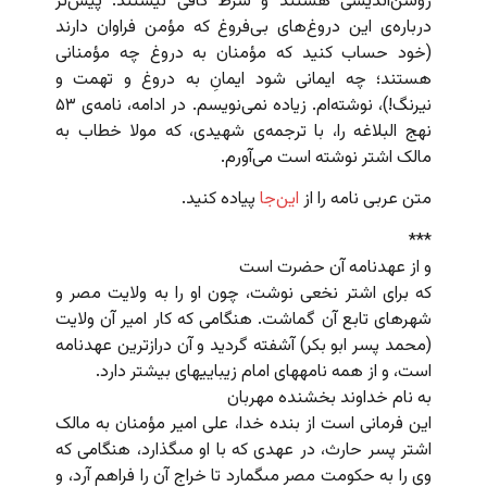
روشن‌اندیشی‌ هستند و شرط کافی نیستند. پیش‌تر
درباره‌ی این دروغ‌های بی‌فروغ که مؤمن فراوان دارند
(خود حساب کنید که مؤمنان به دروغ چه مؤمنانی
هستند؛ چه ایمانی شود ایمانِ به دروغ و تهمت و
نیرنگ!)، نوشته‌ام. زیاده نمی‌نویسم. در ادامه‌، نامه‌ی ۵۳
نهج البلاغه را، با ترجمه‌ی شهیدی، که مولا خطاب به
مالک اشتر نوشته است می‌آورم.
متن عربی نامه را از
این‌جا
پیاده کنید.
***
و از عهدنامه آن حضرت است
که براى اشتر نخعى نوشت، چون او را به ولایت مصر و
شهرهاى تابع آن گماشت. هنگامى که کار امیر آن ولایت
(محمد پسر ابو بکر) آشفته گردید و آن درازترین عهدنامه
است، و از همه نامه‏هاى امام زیباییهاى بیشتر دارد.
به نام خداوند بخشنده مهربان
این فرمانى است از بنده خدا، على امیر مؤمنان به مالک
اشتر پسر حارث، در عهدى که با او مى‏گذارد، هنگامى که
وى را به حکومت مصر مى‏گمارد تا خراج آن را فراهم آرد، و