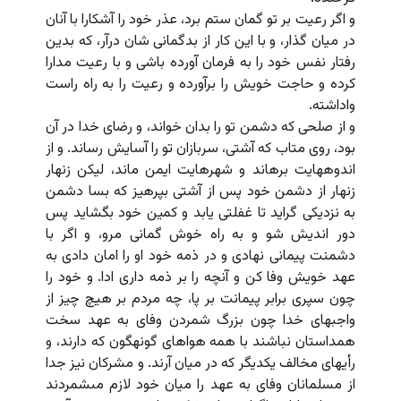
و اگر رعیت بر تو گمان ستم برد، عذر خود را آشکارا با آنان
در میان گذار، و با این کار از بدگمانى شان درآر، که بدین
رفتار نفس خود را به فرمان آورده باشى و با رعیت مدارا
کرده و حاجت خویش را برآورده و رعیت را به راه راست
واداشته.
و از صلحى که دشمن تو را بدان خواند، و رضاى خدا در آن
بود، روى متاب که آشتى، سربازان تو را آسایش رساند. و از
اندوه‏هایت برهاند و شهرهایت ایمن ماند، لیکن زنهار
زنهار از دشمن خود پس از آشتى بپرهیز که بسا دشمن
به نزدیکى گراید تا غفلتى یابد و کمین خود بگشاید پس
دور اندیش شو و به راه خوش گمانى مرو، و اگر با
دشمنت پیمانى نهادى و در ذمه خود او را امان دادى به
عهد خویش وفا کن و آنچه را بر ذمه دارى ادا. و خود را
چون سپرى برابر پیمانت بر پا، چه مردم بر هیچ چیز از
واجبهاى خدا چون بزرگ شمردن وفاى به عهد سخت
همداستان نباشند با همه هواهاى گونه‏گون که دارند، و
رأیهاى مخالف یکدیگر که در میان آرند. و مشرکان نیز جدا
از مسلمانان وفاى به عهد را میان خود لازم مى‏شمردند