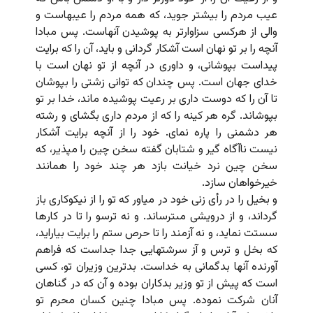
عیب مردم را بیشتر جوید، که همه مردم را عیبهاست و
والى از هرکسى سزاوارتر به پوشیدن آنهاست. پس مبادا
آنچه را بر تو نهان است آشکار گردانى و باید، آن را که برایت
پیداست بپوشانى، و داورى در آنچه از تو نهان است با
خداى جهان است. پس چندان که توانى زشتى را بپوشان
تا آن را که دوست دارى بر رعیت پوشیده ماند، خدا بر تو
بپوشاند. گره هر کینه را که از مردم دارى بگشاى و رشته
هر دشمنى را پاره نماى. خود را از آنچه برایت آشکار
نیست ناآگاه گیر و شتابان گفته سخن چین را مپذیر، که
سخن چین نرد خیانت بازد هر چند خود را همانند
خیرخواهان سازد.
و بخیل را در رأى زنى خود در میاور که تو را از نیکوکارى باز
گرداند، و از درویشى مى‏ترساند. و نه ترسو را تا در کارها
سستت نماید، و نه آزمند را تا حرص ستم را برایت بیاراید،
که بخل و ترس و آز سرشتهایى جدا جداست که فراهم
آورنده آنها بدگمانى به خداست. بدترین وزیران تو، کسى
است که پیش از تو وزیر بدکاران بوده و آن که در گناهان
آنان شرکت نموده. پس مبادا چنین کسان محرم تو