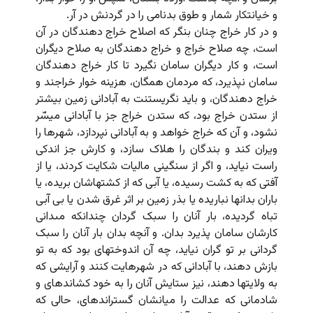
و خیانتکار شمار و طوق بدنامى را در گردنش در آر.
و در کار خراج چنان بنگر که اصلاح خراج دهندگان در آن
است، چه صلاح خراج و خراج دهندگان به صلاح دیگران
است، و کار دیگران سامان نگیرد تا کار خراج دهندگان
سامان نپذیرد، که مردمان همگان، هزینه خوار خراجند و
خراج دهندگان، و باید نگریستنت به آبادانى زمین بیشتر
از ستدن خراج بود، که ستدن خراج جز با آبادانى میسّر
نشود، و آن که خراج خواهد و به آبادانى نپردازد، شهرها را
ویران کند و بندگان را هلاک سازد، و کارش جز اندکى
راست نیاید، و اگر از سنگینى مالیات شکایت کردند، یا از
آفتى که به کشت رسیده، یا آبى که از کشتهاشان بریده، یا
باران بدانها نباریده یا بذر زمین بر اثر غرق شدن یا بى آبى
تباه گردیده، بار آنان را سبک گردان چندانکه مى‏دانى
کارشان سامان پذیرد بدان. و آنچه بدان بار آنان را سبک
گردانى بر تو گران نیاید، چه آن اندوخته‏اى بود که به تو
بازش دهند، با آبادانى که در شهرهایت کنند و آرایشى که
به ولایتها دهند، نیز ستایش آنان را به خود کشانده‏اى و
شادمانى که عدالت را میانشان گسترانده‏اى، حالى که