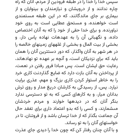
سپس خدا را خدا را در طبقه فرودین از مردم، آنان که راه
چاره ندانند و از درویشان و نیازمندان و بینوایان و از
بیمارى بر جاى ماندگانند، که در این طبقه مستمندى
است خواهنده، و مستحق عطایى است به روى خود
نیاورنده. و براى خدا حقى از خود را که به آنان اختصاص
داده، و نگهبانى آن را به عهده‏ات نهاده پاس دار، و
بخشى از بیت المال و بخشى از غله‏هاى زمینهاى خالصه را
در هر شهر به آنان واگذار، که دور دست‏ترین آنان را همان
باید که براى نزدیکان است، و آنچه بر عهده تو نهاده‏اند،
رعایت حق ایشان است. پس مبادا فرور رفتن در نعمت،
از پرداختن به آنان بازت دارد که ضایع گذاردنت کارى خرد
را به خاطر استوار کردن کارى بزرگ و مهم، عذرى برایت
نیارد. پس، از رسیدگى به کارشان دریغ مدار و روى ترش
بدانان میار، و به کارهاى کسى که به تو دسترسى ندارد
بنگر آنان که در دیده‏ها خوارند و مردم خردشان
مى‏شمارند، و کسى را که بدو اعتماد دارى براى تفقد حال
آن جماعت بگذار که از خدا ترسان باشد و از فروتنان، تا در
خواستهاى آنان را به تو رساند.
و با آنان چنان رفتار کن که چون خدا را دیدى جاى عذرت