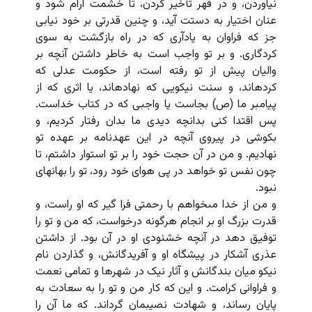
نیاوردن، و در قهر تأخیر کردن، تا خشمت آرام شود و
عنان اختیار به دستت آید، و چنین قدرتى بر خود نیابى
جز که فراوان به یادآرى که در راه بازگشت به سوى
کردگارى. و بر تو واجب است به خاطر داشتن آنچه بر
والیان پیش از تو رفته است، از حکومت عدلى که
کرده‏اند، و سنت نیکویى که نهاده‏اند، یا اثرى که از
پیامبر ما (ص) بجاست یا واجبى که در کتاب خداست.
پس اقتدا کنى بدانچه دیدى ما بدان رفتار کردیم، و
بکوشى در پیروى آنچه در این عهدنامه بر عهده تو
نهادیم. و من در آن حجت خود را بر تو استوار داشتم، تا
چون نفس تو خواهد در پى هواى خود رود، تو را بهانه‏اى
نبود.
و من از خدا مى‏خواهم با رحمتى فرا گیر که او راست، و
قدرت بزرگ او بر انجام هرگونه درخواست، که من و تو را
توفیق دهد در آنچه خشنودى او در آن بود. از داشتن
عذرى آشکار در پیشگاه او و آفریدگانش، و گذاردن نام
نیکو میان بندگانش و آثار نیک در شهرها و تمامى نعمت
و فراوانى کرامت. و این که کار من و تو را به سعادت به
پایان رساند، و شهادت نصیبمان گرداند. که ما آن را