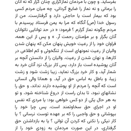
بفرساید. و چون با مردمان نمازگزارى چنان گزار که نه آنان
را برمانى و نه نماز را ضایع گردانى، چه میان مردم کسى
بود که بیمار است یا حاجتى دارد و گرفتارست. من از
رسول خدا (ص) آنگاه که مرا به یمن فرستاد پرسیدم با
مردم چگونه نماز گزارم ؟ فرمود: « در حد توانایى ناتوانان
آنان بگزار و بر مؤمنان رحمت آر. » و پس از این همه،
فراوان خود را از رعیت خویش پنهان مکن که پنهان شدن
والیان از رعیت نمونه‏اى است از تنگخوئى و کم اطلاعى در
کارها، و نهان شدن از رعیت، والیان را از دانستن آنچه بر
آنان پوشیده است باز دارد، پس کار بزرگ نزد آنان خرد به
شمار آید، و کار خرد بزرگ نماید، زیبا زشت شود و زشت
زیبا، و باطل به لباس حق در آید. و همانا والى انسانى
است که آنچه را مردم از او پوشیده دارند نداند، و حق را
نشانه‏اى نبود، تا بدان راست از دروغ شناخته شود، و تو
به هر حال یکى از دو کس خواهى بود: یا مردى که نفس
او در اجراى حق سخاوتمند است، پس چرا خود را
بپوشانى و حق واجبى را که بر عهده توست نرسانى ؟ یا
کار نیکى را نکنى که کردن آن توانى ؟ یا به بازداشتن حق
گرفتارى، در این صورت مردمان به زودى خود را از