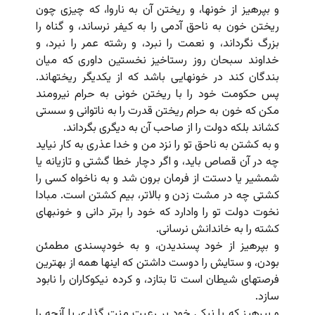
و بپرهیز از خونها، و ریختن آن به ناروا، که چیزى چون
ریختن خون به ناحق آدمى را به کیفر نرساند، و گناه را
بزرگ نگرداند، و نعمت را نبرد، و رشته عمر را نبرد، و
خداوند سبحان روز رستاخیز نخستین داورى که میان
بندگان کند در خونهایى باشد که از یکدیگر ریخته‏اند.
پس حکومت خود را با ریختن خونى به حرام نیرومند
مکن که خون به حرام ریختن قدرت را به ناتوانى و سستى
کشاند بلکه دولت را از صاحب آن به دیگرى بگرداند.
و به کشتن به ناحق تو را نزد من و خدا عذرى به کار نیاید
چه در آن قصاص باید، و اگر دچار خطا گشتى و تازیانه یا
شمشیر یا دستت از فرمان برون شد و به ناخواه کسى را
کشتى چه در مشت زدن و بالاتر، بیم کشتن است. مبادا
نخوت دولت تو را وادارد که خود را برتر دانى و خونبهاى
کشته را به خاندانش نرسانى.
و بپرهیز از خود پسندیدن، و به خودپسندى مطمئن
بودن، و ستایش را دوست داشتن که اینها همه از بهترین
فرصتهاى شیطان است تا بتازد، و کرده نیکوکاران را نابود
سازد.
و بپرهیز که با نیکى خود بر رعیت منت گذارى یا آنچه را