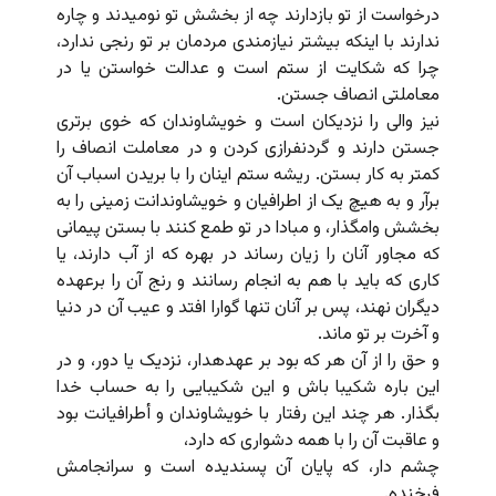
درخواست از تو بازدارند چه از بخشش تو نومیدند و چاره
ندارند با اینکه بیشتر نیازمندى مردمان بر تو رنجى ندارد،
چرا که شکایت از ستم است و عدالت خواستن یا در
معاملتى انصاف جستن.
نیز والى را نزدیکان است و خویشاوندان که خوى برترى
جستن دارند و گردن‏فرازى کردن و در معاملت انصاف را
کمتر به کار بستن. ریشه ستم اینان را با بریدن اسباب آن
برآر و به هیچ یک از اطرافیان و خویشاوندانت زمینى را به
بخشش وامگذار، و مبادا در تو طمع کنند با بستن پیمانى
که مجاور آنان را زیان رساند در بهره که از آب دارند، یا
کارى که باید با هم به انجام رسانند و رنج آن را برعهده
دیگران نهند، پس بر آنان تنها گوارا افتد و عیب آن در دنیا
و آخرت بر تو ماند.
و حق را از آن هر که بود بر عهده‏دار، نزدیک یا دور، و در
این باره شکیبا باش و این شکیبایى را به حساب خدا
بگذار. هر چند این رفتار با خویشاوندان و أطرافیانت بود
و عاقبت آن را با همه دشوارى که دارد،
چشم دار، که پایان آن پسندیده است و سرانجامش
فرخنده.