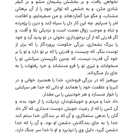
نخواهى یافت، و بر بخشش پشیمان مشو و بر کیفر
شادى مکن، و به خشمى که توانى خود را از آن برهانى
مشتاب، و مگو مرا گمارده‏اند و من مى‏فرمایم، و اطاعت
امر را مى‏پایم. چه این کار دل را سیاه کند و دین را پژمرده
و تباه و موجب زوال نعمت است و نزدیکى بلا و آفت، و
اگر قدرتى که از آن برخوردارى، نخوتى در تو پدید آرد و خود
را بزرگ بشمارى، بزرگى حکومت پروردگار را که برتر از
توست بنگر، که چیست، و قدرتى را که بر تو دارد و تو را بر
خود آن قدرت نیست، که چنین نگریستن سرکشى تو را
مى‏خواباند و تیزى تو را فرو مى‏نشاند و خرد رفته‏ات را به
جاى باز مى‏گرداند.
بپرهیز که در بزرگى فروختن، خدا را همنبرد خوانى و در
کبریا و عظمت خود را همانند او دانى که خدا هر سرکشى
را خوار مى‏سازد و هر خودبینى را بى مقدار.
داد خدا و مردم و خویشاوندان نزدیکت را از خود بده، و
آن کس را که از رعیت خویش دوست مى‏دارى، که اگر داد
آنان را ندهى ستمکارى، و آن که بر بندگان خدا ستم کند
خدا را به جاى بندگانش دشمن او بود، و آن را که خدا
دشمن گیرد، دلیل وى را نپذیرد و او با خدا سر جنگ دارد،