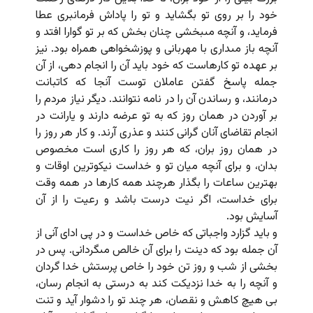
خود را بر روى تو بگشاید و تو را پاداش فرمانبرى عطا
فرماید، و آنچه مى‏بخشى چنان بخش که بر تو گوارا افتد و
آنچه باز مى‏دارى با مهربانى و پوزشخواهى همراه بود. نیز
بر عهده تو کارهاست که خود باید آن را انجام دهى، از آن
جمله پاسخ گفتن عاملان توست آنجا که کاتبانت
درمانند، و رساندن آن را در نامه نتوانند. دیگر نیاز مردم را
بر آوردن در همان روز که به تو عرضه دارند و یارانت در
انجام تقاضاى آنان گرانى کنند و عذرى آرند. و کار هر روز را
در همان روز بران، که هر روز را کارى است مخصوص
بدان، و براى آنچه میان تو و خداست نیکوترین اوقات و
بهترین ساعات را بگذار هرچند همه کارها در همه وقت
براى خداست، اگر نیت درست باشد و رعیت را از آن
آسایش بود.
و باید گزارد واجباتى که خاص خداست و در پى اداى آنى از
آن جمله بود که دینت را براى آن خالص مى‏گردانى. پس در
بخشى از شب و روز تن خود را خاص پرستش خدا گردان
و آنچه را به خدا نزدیکت کند به درستى به انجام رسان،
بى هیچ کاهش و نقصان، هر چند تو را دشوار آید و تنت