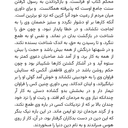
محکم کتاب او قرآنست. و بازگرداندن به رسول گرفتن
سنت جامع اوست که پذیرفته همگانست. و براى داورى
میان مردم از رعیت خود آنرا گزین که نزد تو برترین است.
آنکه کارها بر او دشوار نگردد و ستیز خصمان وى را به
لجاجت نکشاند، و در خطا پایدار نبود، و چون حق را
شناخت در بازگشت بدان در نماند. و نفس او به طمع
ننگرد، و تا رسیدن به حق، به اندک شناخت بسنده نکند،
و در شبهت‏ها درنگش از همه بیش باشد و حجت را بیش
از همه به کار برد، و از آمد شد صاحبان دعوى کمتر به
ستوه آید و در آشکار گشتن کارها شکیباتر بود و چون
حکم روشن باشد در داورى قاطع‏تر. آنکس که ستایش
فراوان وى را به خودبینى نکشاند و خوش آمد گوئى او را بر
نیانگیزاند، و اینان اندک‏اند. پس داورى چنین کس را فراوان
تیمار دار و در بخشش بدو گشاده دستى به کار آر
چندانکه نیاز وى به مردمان کم افتد، و رتبت او را نزد خود
چندان بالا بر که از نزدیکانت کسى در باره وى طمع نکند،
و از گزند مردمان نزد تو ایمن ماند. در این باره نیک بنگر
که این دین در دست بدکاران گرفتار بود، در آن، کار از روى
هوس مى‏راندند و به نام دین دنیا را مى‏خوردند.