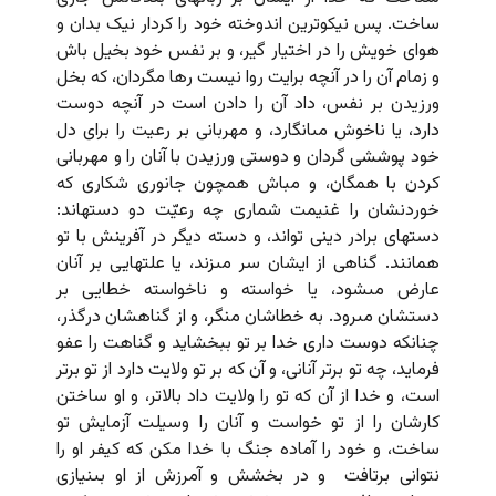
ساخت. پس نیکوترین اندوخته خود را کردار نیک بدان و
هواى خویش را در اختیار گیر، و بر نفس خود بخیل باش
و زمام آن را در آنچه برایت روا نیست رها مگردان، که بخل
ورزیدن بر نفس، داد آن را دادن است در آنچه دوست
دارد، یا ناخوش مى‏انگارد، و مهربانى بر رعیت را براى دل
خود پوششى گردان و دوستى ورزیدن با آنان را و مهربانى
کردن با همگان، و مباش همچون جانورى شکارى که
خوردنشان را غنیمت شمارى چه رعیّت دو دسته‏اند:
دسته‏اى برادر دینى تواند، و دسته دیگر در آفرینش با تو
همانند. گناهى از ایشان سر مى‏زند، یا علتهایى بر آنان
عارض مى‏شود، یا خواسته و ناخواسته خطایى بر
دستشان مى‏رود. به خطاشان منگر، و از گناهشان درگذر،
چنانکه دوست دارى خدا بر تو ببخشاید و گناهت را عفو
فرماید، چه تو برتر آنانى، و آن که بر تو ولایت دارد از تو برتر
است، و خدا از آن که تو را ولایت داد بالاتر، و او ساختن
کارشان را از تو خواست و آنان را وسیلت آزمایش تو
ساخت، و خود را آماده جنگ با خدا مکن که کیفر او را
نتوانى برتافت و در بخشش و آمرزش از او بى‏نیازى