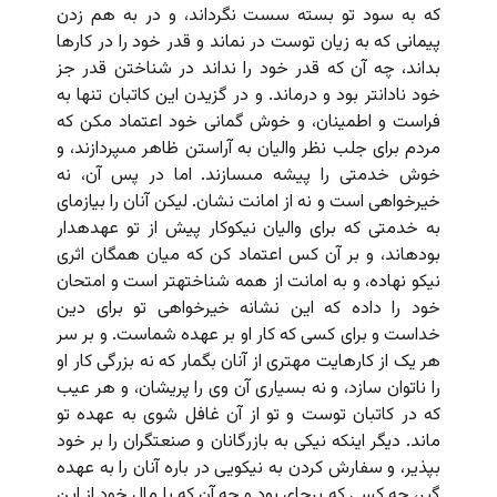
که به سود تو بسته سست نگرداند، و در به هم زدن
پیمانى که به زیان توست در نماند و قدر خود را در کارها
بداند، چه آن که قدر خود را نداند در شناختن قدر جز
خود نادانتر بود و درماند. و در گزیدن این کاتبان تنها به
فراست و اطمینان، و خوش گمانى خود اعتماد مکن که
مردم براى جلب نظر والیان به آراستن ظاهر مى‏پردازند، و
خوش خدمتى را پیشه مى‏سازند. اما در پس آن، نه
خیرخواهى است و نه از امانت نشان. لیکن آنان را بیازماى
به خدمتى که براى والیان نیکوکار پیش از تو عهده‏دار
بوده‏اند، و بر آن کس اعتماد کن که میان همگان اثرى
نیکو نهاده، و به امانت از همه شناخته‏تر است و امتحان
خود را داده که این نشانه خیرخواهى تو براى دین
خداست و براى کسى که کار او بر عهده شماست. و بر سر
هر یک از کارهایت مهترى از آنان بگمار که نه بزرگى کار او
را ناتوان سازد، و نه بسیارى آن وى را پریشان، و هر عیب
که در کاتبان توست و تو از آن غافل شوى به عهده تو
ماند. دیگر اینکه نیکى به بازرگانان و صنعتگران را بر خود
بپذیر، و سفارش کردن به نیکویى در باره آنان را به عهده
گیر، چه کسى که برجاى بود و چه آن که با مال خود از این