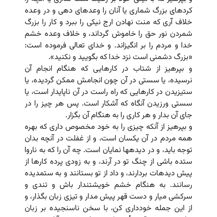
کرده‏اى بزرگ شمارى یا آنان را وعده‏اى دهى و در وعده
خلاف آرى که منت نهادن ارج نیکى را ببرد و کار را بزرگ
شمردن نور حق را خاموش گرداند، و خلاف وعده خشم
خدا و مردم را بر انگیزاند. و خداى تعالى فرموده است:
«بزرگ دشمنى است نزد خدا که بگویید و نکنید».
و بپرهیز از شتاب در کارهایى که هنگام انجام آن
نرسیده، یا سستى در آن چون انجامش ممکن گردیده، یا
ستیزیدن در کارهایى که راه راست در آن ناپایدار است، یا
سستى ورزیدن آنگاه که آشکار است. پس هر چیز را در
جاى آن بدار و هر کارى را به هنگام آن بگزار.
و بپرهیز از آنکه چیزى را به خود مخصوص دارى که بهره
همه مردم در آن یکسان است، و از غفلت در آنچه بدان
توجه باید، و در دیده‏ها نمایان است. چه آن را که به ناروا
ستده باشى از چنگ تو در آرند، و به زودى پرده کارها از
پیش دیده‏ات بردارند، و داد از تو بستانند و به ستمدیده
رسانند. به هنگام خشم خویشتندار باش و تندى و
سرکشى میار و دست قهر پیش مدار و تیزى زبان بگذار، و
از این جمله خوددارى کن، با سخن ناسنجیده بر زبان