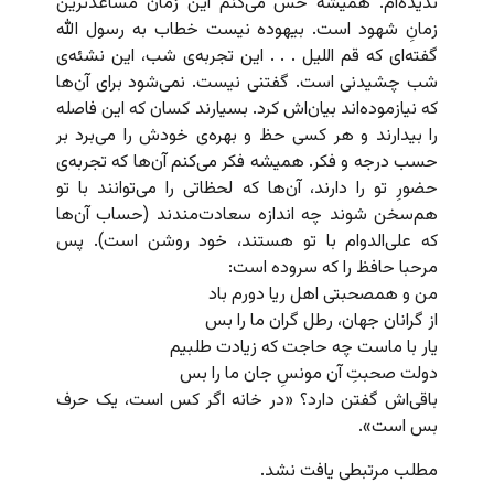
ندیده‌ام. همیشه حس می‌کنم این زمان مساعدترین
زمانِ شهود است. بیهوده نیست خطاب به رسول الله
گفته‌ای که قم اللیل . . . این تجربه‌ی شب، این نشئه‌ی
شب چشیدنی است. گفتنی نیست. نمی‌شود برای آن‌ها
که نیازموده‌اند بیان‌اش کرد. بسیارند کسان که این فاصله
را بیدارند و هر کسی حظ و بهره‌ی خودش را می‌برد بر
حسب درجه و فکر. همیشه فکر می‌کنم آن‌ها که تجربه‌ی
حضورِ تو را دارند، آن‌ها که لحظاتی را می‌توانند با تو
هم‌سخن شوند چه اندازه سعادت‌مندند (حساب آن‌ها
که علی‌الدوام با تو هستند، خود روشن است). پس
مرحبا حافظ را که سروده است:
من و همصحبتی اهل ریا دورم باد
از گرانان جهان، رطل گران ما را بس
یار با ماست چه حاجت که زیادت طلبیم
دولت صحبتِ آن مونسِ جان ما را بس
باقی‌اش گفتن دارد؟ «در خانه اگر کس است، یک حرف
بس است».
مطلب مرتبطی یافت نشد.