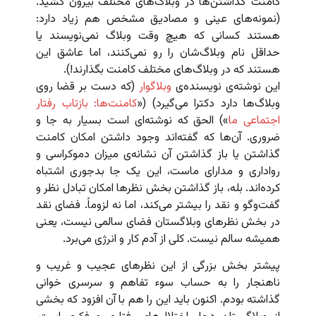
کامنت گذاشتن‌ها در وبلاگ‌های مختلف بیرون کشید.
(نمونه‌های عینی و مصادیق مشخص هم زیاد دارد:
هستند کسانی که هیچ وقت وبلاگ نمی‌نویسند یا
حداقل نام وبلاگ‌شان را رو نمی‌کنند، اما عاشق این
هستند که در وبلاگ‌های مختلف کامنت بگذارند!).
این نوشته‌ی نویسنده‌ی
وبلاگوار
(که دست بر قضا روی
وبلاگ‌ها دارد دکترا می‌گیرد) («
کامنت‌ها: بازتاب رفتار
اجتماعی ما
») الحق که نوشته‌ای است بسیار به جا و
ضروری. آن‌ها که گفته‌اند وجود داشتن امکان کامنت
گذاشتن یا باز گذاشتن آن نشانه‌ی میزان دموکراسی و
رواداری و مدارای ماست، این یک جا بدجوری اشتباه
کرده‌اند. بله، باز گذاشتن بخش نظرها امکان تبادل نظر و
گفت‌وگو و نقد را بیشتر می‌کند، اما نه لزوماً. فضای نقد
در بخش نظرهای وبلاگستان فضای سالمی نیست، یعنی
همیشه سالم نیست. کلی از آدم کار و انرژی می‌برد.
پیشتر بخش بزرگی از این نظرهای عجیب و غریب و
ناهنجار را به حساب سوء تفاهم و سرسری خوانی
گذاشته بودم. اکنون باید این را هم با آن افزود که بخشی