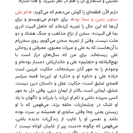
تمثیلی و استعاری آن را هم در نظر بگیرید. و هذا اشاره!
دارم الآن قطعه‌ای را گوش می‌دهم که می‌گوید: «
نام علی
ستون زمین و سما بود
». برای خودم می‌نویسم و برای
آن‌ها که این حال را تجربه کرده‌اند که «اهل البیت ادری
بما فی البیت». سخن از نزاع مذاهب و جنگ هفتاد و دو
ملت نیست. وقتی از تجربه سخن می‌گویم، روی سخن‌ام
با آن‌هاست که به علی و میراث معنوی، معرفتی و روحانی
علی زیسته‌اند. برای من که سال‌های دراز است با
نهج‌البلاغه و «تعلیم» علی و خاندان‌اش دمساز بوده‌ام و
وجودم را به مهر آنان سرشته‌اند، حکایت غریبی است
«یاد» علی و «نام» او و «ذکر» او. این‌جا قصه سراسر
قصه‌ی عشق است؛ حکایت عقل و داستان دین نیست.
عشق، ایمانی است بالاتر از ایمانِ دینی. وقتی دل به مهر
کسی سپرده باشی و نام او تن‌ات را بلرزاند و ناگهان با یاد
او اشک در چشمان‌ات حلقه بزند، می‌فهمی که با او
زیستن یعنی چه! وقتی سایه‌ی او همیشه بر سرت بوده
باشد و نفسی او را غایب از زندگی‌ات ندیده باشی،
می‌فهمی که چگونه «دست پیر از غایبان کوتاه نیست /