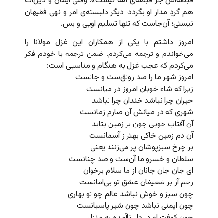
قبضه‌اش جز قبضه‌ی الله نیست». وقتی ایمان و دین‌ات
هم گردِ مدار او بگردد، دیگر دلبسته‌ی امر و نهی فقیهان
نیستی؛ آن‌جاست که تنها تسلیم اویی و بس.
امروز داشتم با یکی از همکاران این غزل مولانا را
می‌خواندم و ترجمه می‌کردم. ضمن ترجمه با خودم فکر
می‌کردم که عجب غزل به هنگام و مناسبی است:
امروز شهر ما را صد رونق‌ست و جانست
زیرا که شاه خوبان امروز در میانست
حیران چرا نباشد خندان چرا نباشد
شهری که در میانش آن صارم زمانست
آن آفتاب خوبی چون بر زمین بتابد
آن دم زمین خاکی بهتر ز آسمانست
بر چرخ سبزپوشان پر می‌زنند یعنی
سلطان و خسرو ما آن‌ست و صد چنانست
ای جان جان جانان از ما سلام برخوان
رحم آر بر ضعیفان عشق تو بی‌امانست
چون سبز و خوش نباشد عالم چو تو بهاری
چون ایمنی نباشد چون شیر پاسبانست
چون کوفت او در دل ناآمده به منزل