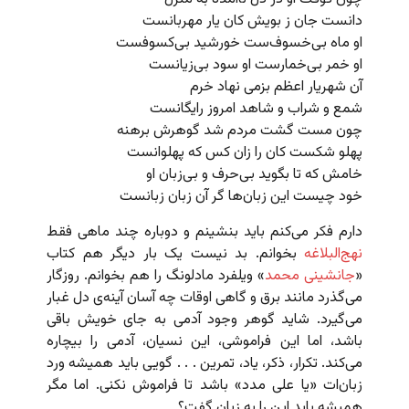
دانست جان ز بویش کان یار مهربانست
او ماه بی‌خسوف‌ست خورشید بی‌کسوفست
او خمر بی‌خمارست او سود بی‌زیانست
آن شهریار اعظم بزمی نهاد خرم
شمع و شراب و شاهد امروز رایگانست
چون مست گشت مردم شد گوهرش برهنه
پهلو شکست کان را زان کس که پهلوانست
خامش که تا بگوید بی‌حرف و بی‌زبان او
خود چیست این زبان‌ها گر آن زبان زبانست
دارم فکر می‌کنم باید بنشینم و دوباره چند ماهی فقط
نهج‌البلاغه
بخوانم. بد نیست یک بار دیگر هم کتاب
«
جانشینی محمد
» ویلفرد مادلونگ را هم بخوانم. روزگار
می‌گذرد مانند برق و گاهی اوقات چه آسان آینه‌ی دل غبار
می‌گیرد. شاید گوهر وجود آدمی به جای خویش باقی
باشد، اما این فراموشی، این نسیان، آدمی را بیچاره
می‌کند. تکرار، ذکر، یاد، تمرین . . . گویی باید همیشه ورد
زبان‌ات «یا علی مدد» باشد تا فراموش نکنی. اما مگر
همیشه باید این را به زبان گفت؟