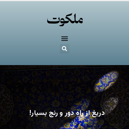
دریغ از راه‌ِ دور و رنج بسیار!