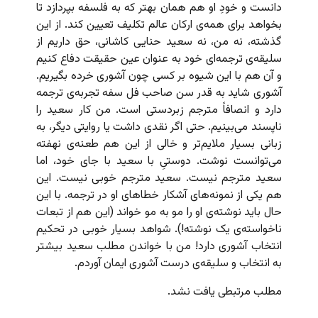
دانست و خودِ او هم همان بهتر که به فلسفه بپردازد تا
بخواهد برای همه‌ی ارکان عالم تکلیف تعیین کند. از این
گذشته، نه من،‌ نه سعید حنایی کاشانی، حق داریم از
سلیقه‌ی ترجمه‌ای خود به عنوان عین حقیقت دفاع کنیم
و آن هم با این شیوه بر کسی چون آشوری خرده بگیریم.
آشوری شاید به قدر سن صاحب فل سفه تجربه‌ی ترجمه
دارد و انصافاً مترجم زبردستی است. من کار سعید را
ناپسند می‌بینیم. حتی اگر نقدی داشت یا روایتی دیگر، به
زبانی بسیار ملایم‌تر و خالی از این هم طعنه‌ی نهفته
می‌توانست نوشت. دوستیِ با سعید با جای خود، اما
سعید مترجم نیست. سعید مترجم خوبی نیست. این
هم یکی از نمونه‌های آشکار خطاهای او در ترجمه. با این
حال باید نوشته‌ی او را مو به مو خواند (این هم از تبعات
ناخواسته‌ی یک نوشته!). شواهد بسیار خوبی در تحکیم
انتخاب آشوری دارد!‌ من با خواندن مطلب سعید بیشتر
به انتخاب و سلیقه‌ی درست آشوری ایمان آوردم.
مطلب مرتبطی یافت نشد.