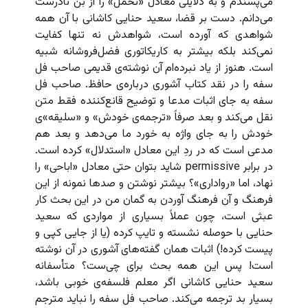
می‌پسندم و به دلایلی معادل «تحمل» را از بن نادرست
می‌دانم. دست بر قضا، سعید حنایی کاشانی با آن همه
شواهدی که آورده است،‌ شواهدش نه تنها کفایت
نمی‌کند بلکه بیشتر به کاریکاتوری فضل‌فروشانه شبیه
است. هنوز از یاد نبرده‌ام آن نوشته‌ی قدیمی صاحب فل
سفه را در نقد کتاب آشوری درباره‌ی حافظ. صاحب فل
سفه به جای اثبات مدعا و توضیح قانع‌کننده فقط متن
نقل می‌کند و بعد صرفاً «ترجمه‌ی خودش» و «سلیقه»ی
خودش را به جای واژه به خورد ما می‌دهد و بعد هم
مدعی است که در ردِ این معادل «استدلال» کرده است.
در برابر permissive شاید بتوان حتی معادل «اباحی»‌ را
نهاد،‌ اما «رواداری»؟ بیشتر نوشتن و صدها نمونه از این
فرهنگ و آن فرهنگ آوردن به گمان من در این بحث کار
عبثی است، چون عملاً بسیاری از مواردی که سعید
حنایی با حوصله نشسته و تایپ کرده (یا از جایی کپی و
پیست کرده!) اثبات همان گفته‌های آشوری در آن نوشته
است! پس این همه بحث برای چی‌ست؟ متأسفانه
سعید حنایی کاشانی اگر معلم فلسفه‌ی خوبی باشد،
بسیار بد ترجمه می‌کند. صاحب فل سفه را نباید مترجم