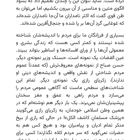
کرده‌ است. شاید نتوان این را چندان تعمیم داد که بشود
الگوی متین و مناسبی از آن بیرون بکشیم، اما می‌توان به
ظن قوی گفت که اکثر نامدارانِ ما آن‌جا نامداران شده‌‌اند
که غوغایی گردِ آن‌ها بر پا شده و جنجال‌آفرین شده‌اند.
بسیاری از فرزانگان ما برای مردم با اندیشه‌شان شناخته
شده نیستند و کمتر کسی هست که زندگی بشری و
معمولی آن‌ها را از ورای افسانه‌ها و اساطیر بتواند ببیند.
عین القضات یک نمونه است، حسنک وزیر نمونه‌ی دیگر،
حسن صباح از نمونه‌های معروف‌ترش (که عمدتاً عموم
مردم شناختی از نقش واقعی و اندیشه‌های دینی او
ندارند)، زکریای رازی یک نمونه‌ی دیگر. تمام این
شناخت‌های سطحی ماست که آگاهی عمومی مردم را
می‌سازد و مردم راهی به عمق و مغز سخنان
پیشینیان‌شان نمی‌برند. یک بار دیگر هم نوشته‌ام که در
همین وطن اسلامی خودمان، به زکریای رازی می‌گویند
«پزشک مسلمانِ کاشف الکل»! در حالی که رازی از بیخ
منکر تمام ادیان و پیامبران بود و هیچ کس هم به
حضرات نمی‌گوید که سر مردم کلاه نگذارند! کسی برای