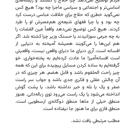
مردم توضیح نمی‌دهد چرا حلاج را کشتند و ریشه‌های
اساسی‌تر و اجتماعی و سیاسی ماجرا چه بود؟ هیچ کس
نمی‌گوید خطری که حلاج برای خلافت عباسی درست کرد
چه بود و یا چرا فقهای شیعه‌ی هم‌عصرش او را طرد
کردند. هیچ کس توضیح نمی‌دهد واقعاً عین القضات را
به چه جرمی سوزانیدند یا حسنک وزیر چرا کشته شد. اگر
هم این‌ها را می‌گویند همیشه آمیخته به دنیایی از
افسانه است. آری دنیای ما دنیای واقعی نیست، واقعیتی
است افسانه‌آمیز! ما عادت کرده‌ایم به پخته‌خواری. خو
گرفته‌ایم به ساده کردن مسایل پیچیده برای این که همه
چیز راحت الحلقوم باشد و قابل هضم. هر چیزی که در
آن چالش عقلی و فکری جدی باشد و جواب سر راست
صفر و یک یا بله و خیر نداشته باشد، یا پشت گوش
انداخته می‌شود یا یک راست می‌رود توی زباله‌دانی. هنوز
منطق خیلی از ماها منطق دوگانه‌ی ارسطویی است.
منطق فازی برای ما هنوز جا نیفتاده است.
مطلب مرتبطی یافت نشد.