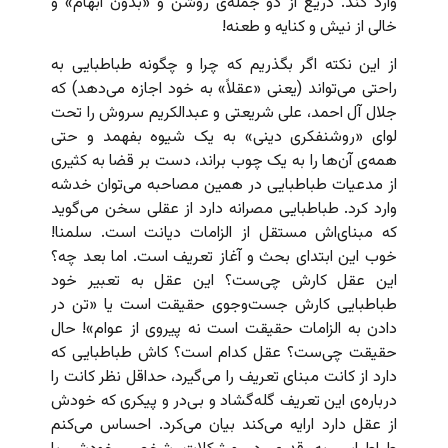
وارد کند. دریغ از دو جمله‌ی روشن و «بدون ابهام» و
خالی از نیش و کنایه و طعنه!
از این نکته اگر بگذریم که چرا و چگونه طباطبایی به
راحتی می‌تواند (یعنی «عقلاً» به خود اجازه می‌دهد) که
جلال آل احمد، علی شریعتی و عبدالکریم سروش را تحت
لوای «روشنفکری دینی» به یک شیوه بفهمد و حتی
همه‌ی آن‌ها را به یک چوب براند، دست بر قضا به کثیری
از مدعیات طباطبایی در همین مصاحبه می‌توان خدشه
وارد کرد. طباطبایی مصرانه دارد از عقلی سخن می‌گوید
که مبنای‌اش مستقل از الزامات دیانت است. سلمنا!
خوب این ابتدای بحث و آغاز تعریف است. اما بعد چه؟
این عقل کارش چی‌ست؟ این عقل به تعبیر خود
طباطبایی کارش جست‌وجوی حقیقت است یا «تن در
دادن به الزامات حقیقت است نه پیروی از عوام»! حال
حقیقت چی‌ست؟ عقل کدام است؟ کاش طباطبایی که
دارد از کانت مبنای تعریف را می‌گیرد، حداقل نظر کانت را
درباره‌ی این تعریف گله‌گشاد و بی‌در و پیکری که خودش
از عقل دارد ارایه می‌کند بیان می‌کرد. احساس می‌کنم