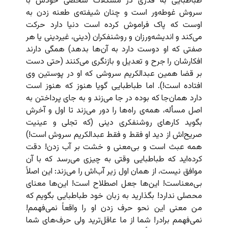
طباطبایی به قدری در مشکلات شخصی‌ خودش با
سروش غوطه‌ور است و چنان شیفته‌ی طعنه زدن به
اوست که پاک فراموش کرده است دنیا دارد حرکت
می‌کند و اندیشه‌ورزان و روشنفکران (دینی، غیردینی یا هر
صفتی که او دوست دارد به آن‌ها بدهد) همگی دارند
افکارشان را جرح و تعدیل و بازنگری می‌کنند (حتی دست
بر قضا همین عبدالکریم سروشی که او در پوستین وی
افتاده است!). اما طباطبایی گویا هنوز که هنوز است
دارد همان‌جا که بوده در جا می‌زند و به جای پرداختن به
اصل مسأله، همه‌ی راه‌ها را دور می‌زند تا اول و آخرش
بگوید کارهای روشنفکری دینی (که تجلی و عینیت‌
صریح‌اش از دید او فقط و فقط عبدالکریم سروش است!)
همه عبث است و بی‌معنی و خشت بر آب زدن! دقت
کرده‌اید که طباطبایی وقتی به چیزی می‌رسد که با آن
موافق نیست، از همان اول زیر آب‌اش را می‌زند: این اصلاً
بی‌معناست! این‌ها جعل اصطلاح است! این‌ها معنای
محصلی ندارد! بگذارید به زبان خود طباطبایی بگویم که
من معنی این نحو حرف زدن او را واقعاً نمی‌فهمم!
نمی‌فهمم برادر! شما از ما عاقل‌ترید ولی حرف‌های شما