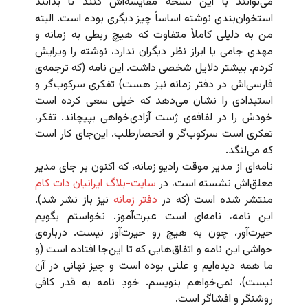
می‌توانند با این نسخه مقایسه‌اش کنند تا بدانند
استخوان‌بندی نوشته اساساً چیز دیگری بوده است. البته
من به دلیلی کاملاً متفاوت که هیچ ربطی به زمانه و
مهدی جامی یا ابراز نظر دیگران ندارد، نوشته را ویرایش
کردم. بیشتر دلایل شخصی داشت. این نامه (که ترجمه‌ی
فارسی‌اش در دفتر زمانه نیز هست) تفکری سرکوب‌گر و
استبدادی را نشان می‌دهد که خیلی سعی کرده است
خودش را در لفافه‌ی ژست آزادی‌خواهی بپیچاند. تفکر،
تفکری است سرکوب‌گر و انحصارطلب. این‌جای کار است
که می‌لنگد.
نامه‌ای از مدیر موقت رادیو زمانه، که اکنون بر جای مدیر
معلق‌اش نشسته است، در
سایت-بلاگ ایرانیان دات کام
منتشر شده است (که در
دفتر زمانه
نیز باز نشر شد).
این نامه، نامه‌ای است عبرت‌آموز. نخواستم بگویم
حیرت‌آور، چون به هیچ رو حیرت‌آور نیست. درباره‌ی
حواشی این نامه و اتفاق‌هایی که تا این‌جا افتاده است (و
ما همه دیده‌ایم و علنی بوده است و چیز نهانی در آن
نیست)، نمی‌خواهم بنویسم. خودِ نامه به قدر کافی
روشنگر و افشاگر است.