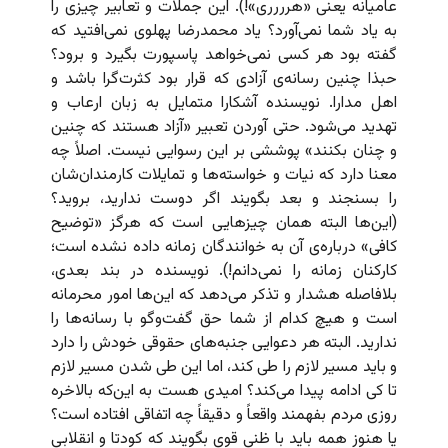
عامیانه یعنی «هرررری»!). این جملات و تعابیر چیزی را
به یاد شما نمی‌آورد؟ یاد محمدرضا پهلوی نمی‌افتید که
گفته بود هر کسی نمی‌خواهد پاسپورت بگیرد و برود؟
حبذا چنین رسانه‌ی آزادی که قرار بود کثرت‌گرا باشد و
اهل مدارا. نویسنده آشکارا متمایل به زبان ارعاب و
تهدید می‌شود. حتی آوردن تعبیر «آزاد هستند که چنین
و چنان بکنند» پوششی بر این رسوایی نیست. اصلاً چه
معنا دارد که نیات و خواسته‌ها و تمایلات کارمندان‌شان
را بسنجند و بعد بگویند اگر دوست ندارید، بروید؟
(این‌ها البته همان چیزهایی است که هرگز «توضیح
کافی» درباره‌ی آن به خوانندگان زمانه داده نشده است؛
کارکنان زمانه را نمی‌دانم!). نویسنده در بند بعدی،
بلافاصله هشدار و تذکر می‌دهد که این‌ها امور محرمانه
است و هیچ کدام از شما حق گفت‌وگو با رسانه‌ها را
ندارید. البته هر دعوایی جنبه‌های حقوقی خودش را دارد
و باید مسیر لازم را طی کند، اما این طی شدن مسیر لازم
تا کی ادامه پیدا می‌‌کند؟ امیدی هست به این‌که بالاخره
روزی مردم بفهمند واقعاً و دقیقاً چه اتفاقی افتاده است؟
یا هنوز همه باید با ظنی قوی بگویند که کودتا و انقلابی