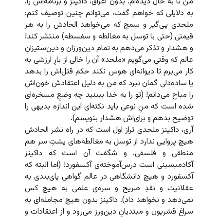
من تا به حال دیده‌ام. بدون اغراق، داکینز و برنامه‌اش را،
به دلایلی که خواهم گفت، می‌توانم چنین توصیف کنم:
ملحدی پی‌گیر و سمج که می‌خواهد الحادش را به هر
قیمتی (حتی با توسل به مغالطه و سفسطه) منتشر کند!
و هشدار و تذکر می‌دهم به تمام دین‌ورزان و دین‌ستیزانِ
عالم که وقتی می‌گویم «ملحد» آن را خالی از بارِ ارزشی به
کار می‌برم تا دیوانه‌ای هوس نکند حکم قتل‌اش را بدهد
یا ساده‌دلی گمان نبرد که من به دلیل اعتقادش خون‌اش
را مباح می‌دانم! (تو را به خدا ببینید چه وضعِ مسخره‌ای
شده است که منِ نوعی باید نکته‌ای این اندازه بدیهی را
توضیح بدهم و برای‌اش هشدار بنویسم).
آری، داکینز ملحدی تراز اول است که در راه نشر الحادش
هیچ پروایی ندارد از توسل به مغالطه‌های پشتِ سر هم
منطقی و فلسفی. و شگفت آن است که داکینز
آکادمیسینی است درس‌آموخته‌ی آکسفورد! (اما البته که
آکسفورد و هیچ دانشگاهی در عالم گواهی پای‌بندی به
عقلانیت و نقدِ صریح و سره‌ی علمی به هیچ کس
نمی‌دهد و نخواهد داد). داکینز بدون هیچ مجامله‌ای به
سراغ قشریون و مبتدیانِ دین‌ورز می‌رود و از اعتقادات و