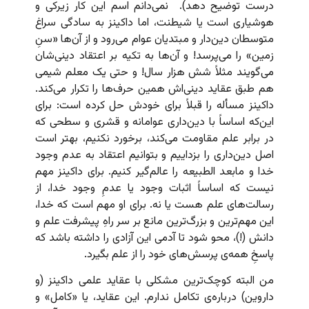
درست توضیح دهد). نمی‌دانم اسم این کار زیرکی و
هوشیاری است یا شیطنت، اما داکینز به سادگی سراغ
متوسطان دین‌دار و مبتدیان عوام می‌رود و از آن‌ها «سنِ
زمین» را می‌پرسد! و آن‌ها به تکیه بر اعتقاد دینی‌شان
می‌گویند مثلاً شش هزار سال! و حتی یک معلم شیمی
هم طبق عقاید دینی‌اش همین حرف‌ها را تکرار می‌کند.
داکینز مسأله را قبلاً‌ برای خودش حل کرده است: برای
این‌که اساساً با دین‌داری عوامانه و قشری و سطحی که
در برابر علم مقاومت می‌کند، برخورد نکنیم، بهتر است
اصل دین‌داری را بزداییم و بتوانیم اعتقاد به عدم وجود
خدا و مابعد الطبیعه را عالم‌گیر کنیم. برای داکینز مهم
نیست که اساساً اثبات وجود یا عدمِ وجود خدا، از
رسالت‌های علم هست یا نه. برای او مهم است که خدا،
این مهم‌ترین و بزرگ‌ترین مانع بر سر راهِ پیشرفت علم و
دانش (!)، محو شود تا آدمی این آزادی را داشته باشد که
پاسخِ همه‌ی پرسش‌های خود را از علم بگیرد.
من البته کوچک‌ترین مشکلی با عقاید علمی داکینز (و
داروین) درباره‌ی تکامل ندارم. این عقاید، یا «کامل» و