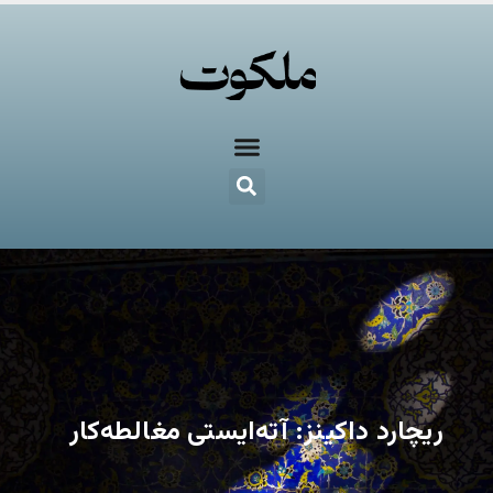
ریچارد داکینز: آته‌ایستی مغالطه‌کار