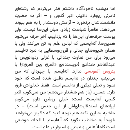
اما دیشب ناخودآگاه داشتم فکر می‌کردم که رشته‌ای
نامرئی ریچارد داکینز، اکبر گنجی و – اگر به حضرتِ
دانشمندشان برنخورد – آرامش دوستدار را به هم پیوند
می‌دهد. ظاهراً شباهت زیادی میان این‌ها نیست. ولی
پوست حرف‌های این‌ها را که بزداییم، آخرِ حرف می‌شود
همین‌ها. آته‌ایسمی که لباس علم به تن می‌کند ولی با
همان شیوه‌های جدلی و قرون‌وسطایی به نبرد ته‌ایسم
می‌رود برای من تفاوت چندانی با غزالی ردیه‌نویس یا
عبدالقاهر بغدادی (نویسنده‌ی «الفرق بین الفرق») یا
پتروس آلفونسی
ندارد. آته‌ایسم، با چهره‌ای که من
می‌بینم، چندان در ته‌ایسم دقیق شده است که خود
نمود و تجلی دیگری از ته‌ایسم است. فقط خدای‌اش فرق
دارد. همین. (باز هم هشدار می‌دهم: من نمی‌گویم اکبر
گنجی آته‌ایست است؛ خیلی روشن دارم می‌گویم
ایرادهای استدلال‌های‌اش از این جنس است) – در
حاشیه به این نکته هم توجه کنید که داکینز می‌خواهد
تلویحاً به مخاطب بگوید که آته‌ایسم یا الحاد، موضعی
است کاملاً علمی و مبتنی و استوار بر علم است.