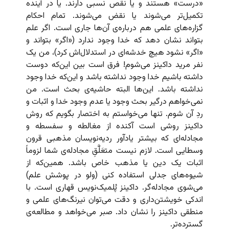
«درست» هستند و یا نقص نسبی دارند. یا در آینده
تکمیل‌تر می‌شوند یا نقض می‌شوند. تمام احکام
گزاره‌های علمی هم درباره‌ی آن‌ها جاری است. اگر علم
بتواند نشان دهد که خدا وجود ندارد («اگر» بتواند و
«اگر» نشود هیچ خدشه‌ای در استدلال‌اش کرد)، من یک
نفر مرید داکینز می‌شوم! فرق است بین این‌که دوست
داشته باشیم خدا وجود نداشته باشد و این‌که خدا وجود
نداشته باشد. این‌ها البته حاشیه‌ی بحث است. من
نمی‌خواهم درگیر بحث وجود یا عدم وجود خدا و اثبات و
ردِ آن شوم. تنها می‌خواستم به اختصار بگویم که روش
داکینز روشی است آکنده از مغالطه و سفسطه و
مجادله‌ای که بیشتر یادآور ردیه‌نویسان مذهبی قرون‌
وسطایی است. لازم نیست متعَلَّقِ مجادله‌ی شما لزوماً
اثبات یک دین یا مذهب خاص باشد. همین‌که از
شیوه‌های جدلی استفاده کنی (ولو در پوشش علم)
می‌شوی مجادله‌گر. داکینز پُلمیک‌نویس قهاری است. با
اندکی خویشتن‌داری و دقت می‌توان نیرنگ‌های علمی و
منطقی داکینز را نشان داد. صبر می‌خواهد و مطالعه‌ی
گسترده‌تر.