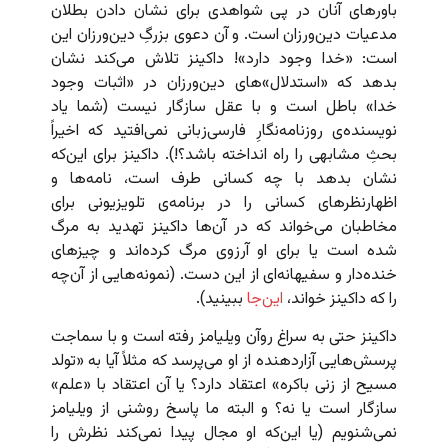
باورهای آنان در پی شواهدی برای نشان دادن بطلان
مدعیات دین‌ورزان است. و آن دعوی بزرگِ دین‌ورزان این
است: «خدا وجود دارد»! داکینز تلاش می‌کند نشان
بدهد که «استدلال»های دین‌ورزان در «اثبات وجود
خدا» باطل است و با عقل سازگار نیست (شما یاد
نویسنده‌ی روزنامه‌نگارِ فارسی‌زبانی نمی‌افتید که اخیراً
بحثِ مشابهی را راه انداخته باشد؟!). داکینز برای این‌که
نشان بدهد با چه کسانی طرف است، نامه‌ها و
اظهارنظرهای کسانی را در برنامه‌ی تلویزیونی برای
مخاطبان می‌خواند که در آن‌ها داکینز تهدید به مرگ
شده است یا برای او آرزوی مرگ کرده‌اند و چیزهای
خنده‌دار و سفیهانه‌ای از این دست. (نمونه‌هایی از آن‌چه
را که داکینز خواند،
این‌جا
ببینید).
داکینز حتی به سراغ روآن ویلیامز رفته است و با سماجت
پرسش‌هایی آزاردهنده از او می‌پرسد که مثلاً آیا به «تولد
مسیح از زنی باکره» اعتقاد دارد؟ یا آن اعتقاد با «علم»
سازگار است یا نه؟ و البته ما پاسخ روشنی از ویلیامز
نمی‌شنویم (یا این‌که او مجال پیدا نمی‌کند نظرش را