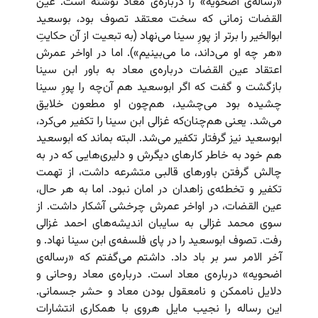
«رساله‌ی اضحویه» را درباره‌ی معاد نوشته است. عین
القضات زمانی که سخت معتقد تصوف بود، بوسعید
ابوالخیر را برتر از پورِ سینا می‌نهاد (به تبعیت از آن حکایتِ
«هر چه او می‌داند، ما می‌بینیم»). اما در اواخر عمرش
اعتقاد عین القضات درباره‌ی معاد به باور ابن سینا
بازگشت و گفت که اگر ابوسعید هم آن‌چه را پورِ سینا
چشیده بود می‌چشید، هم‌چون او مطعون خلایق
می‌شد. یعنی هم‌چنان‌که غزالی ابن سینا را تکفیر می‌کرد،
ابوسعید نیز گرفتار تکفیر می‌شد. البته بماند که ابوسعید
هم خود به خاطر کارهای دیگرش و دلیری‌هایی که در به
چالش‌ گرفتن باورهای قالبی متشرعه داشت، از تهمت
تکفیر و تخطئه‌ی زاهدان در امان نبود. اما به هر حال،
عین القضات، در اواخر عمرش چرخشی آشکار داشت. از
سوی محمد غزالی به سایبان اندیشه‌های احمد غزالی
رفت. تصوف ابوسعید را در پای فلسفه‌ی ابن سینا نهاد. و
آخر الامر سر بر باد داد. داشتم می‌گفتم که «رساله‌ی
اضحویه» درباره‌ی معاد است. درباره‌ی معاد روحانی و
دلایل ناممکن و نامعقول بودن معاد و حشر جسمانی.
این رساله را نجیب مایل هروی با همکاری انتشارات