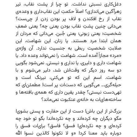
دغل‌کاری نسبتی نداشت. تو چرا از پشت نقاب، تیر
زهرآگین می‌اندازی؟ اصلاً حکمتِ این نقاب‌داری و وعده‌ی
نقاب از رخ افکندن و لاف پر بودن زدن از چی‌ست؟
می‌دانی چنین پشتِ نقاب بودن یعنی چه؟ یعنی ضعفِ
شخصیت؛ یعنی زبونی؛ یعنی جُبن. می‌دانی که مردان از
همان ابتدا مرد هستند. یا زنان. این شهامت، این
صلابتِ شخصیت ربطی به جنسیت ندارد. آن واژه‌ی
«مرد» مجازاً آمده است. شهامت را نمی‌تواند وعده داد. یا
شهامت داری و دلیری، یا نداری و نیستی. نمی‌شود بگویی
دو سه روز دیگر که وقت‌اش شد، دلیر می‌شوم و با
شهامت. اسمِ این که تو می‌کنی، نیرنگ است و
حیله‌گری… می‌گویی که دست‌ات پر است! مطمئن‌ای که
تهی‌دست نیستی؟ چقدر یقین داری که همه‌ی بافته‌ها و
ساخته‌های‌ات به خانه‌ی عنکبوت نمی‌ماند؟
بزرگ‌تر از این باش! دست از این حقارت و پستی بشوی!
مگو دیگران چه کرده‌اند و چه نکرده‌اند! بگو تو خود چه
کرده‌ای و چه نکرده‌ای! فسق؟ فاسق؟ برای‌ات فسق را
دوباره باید معنا کرد! «و لا تکونوا کالذین نسوا الله