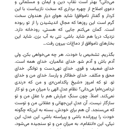
می‌دانی؟ بهتر است نقابِ دین و ایمان و مسلمانی و
دعوی اصلاح از چهره برداری که سخت نازیباست با این
کردار و گفتارِ ناموافق! شاید هوای دیارِ هندوان سخت
گرم است این روزها که مجالِ اندیشیدن را از تو ربوده
است. گمان می‌کنم جایی که هستی، رودخانه دارد.
نزدیک دریا هم شاید باشی. تنی به آب بزن. شاید این
بخارهای ناموافق از دماغ‌ات بیرون رفت…
بگذریم. تشخیص‌ با خودت. هر چه می‌خواهی بکن. ولی
آدم باش و آدم شو. خدای عالمیان، خدای همه است.
خدای ضعیف و قوی. خدای تهی‌دست و توانگر. خدای
محق و مکلف. خدای خطاکار و پارسا. خدای من و خدای
تو. تو که امروز «شیخِ پاکدامن»ی و من که «رندی
تردامن»‌ام! می‌دانی؟ نظامِ عدلِ الهی با میزانِ من و تو کار
نمی‌کند. اصلاً. چون سنگِ عیارش هم با عقلِ من و تو
سازگار نیست. آن عدلِ این‌جهانی و عقلانی من و توست
که می‌سنجد. آن هم برای خودش. بسته به این‌که چگونه
خودت را پرورانده باشی و پیراسته باشی. این عدل، این
نیکی، این «انتقام»، به میزانِ من و تو سنجیده می‌شود،