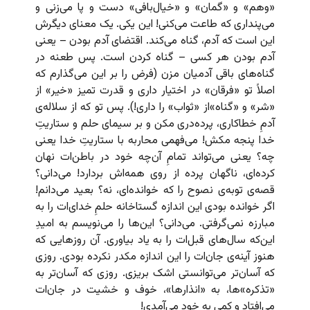
«وهم» و «گمان»‌ و «خیال‌بافی» دست و پا می‌زنی و
می‌پنداری که طاعت می‌کنی! این یکی. یک معنای دیگرش
این است که آدم، گناه می‌کند. اقتضای آدم بودن – یعنی
آدم بودن هر کسی – گناه کردن است. پس طعنه در
گناه‌های باقی آدمیان مزن (فرض را بر این می‌گذارم که
اصلاً تو «فرقان» در اختیار داری و قدرت تمیز «خیر» از
«شر» و «گناه»‌از «ثواب» را داری!). پس تو که از سلاله‌ی
آدمِ‌ خطاکاری، پرده‌دری مکن و بر سیمای حلم و ستاریتِ
خدا پنجه مکش! می‌فهمی محاربه با ستاریتِ خدا یعنی
چه؟ یعنی می‌تواند تمامِ آن‌چه خود در باطن‌ات نهان
کرده‌ای، ناگهان پرده از روی همه‌اش بردارد! می‌دانی؟
قصه‌ی توبه‌ی نصوح را که خوانده‌ای، نه؟ بعید می‌دانم!
اگر خوانده بودی این‌ اندازه گستاخانه حلمِ خدای‌ات را به
مبارزه نمی‌گرفتی. می‌دانی؟ این‌ها را می‌نویسم به امیدِ
این‌که سال‌های قبل‌ات را به یاد بیاوری. آن روزهایی که
هنوز آینه‌ی جان‌ات را این اندازه مکدر نکرده بودی. روزی
که آسان‌تر می‌توانستی اشک بریزی. روزی که آسان‌تر به
«تذکره»‌ها، به «انذارها»، خوف و خشیت در جان‌ات
می‌افتاد و کمی به خود می‌آمدی!