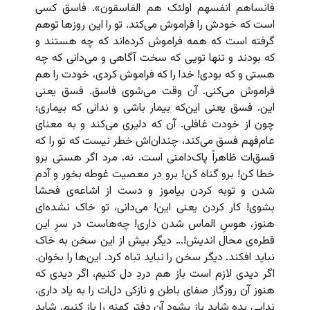
فانساهم انفسهم اولئک هم الفاسقون». فاسق کسی
است که خودش را فراموش می‌کند. تو را این روزها توهم
گرفته است که همه فراموش کرده‌اند که چه هستند و
که بودند و تنها تویی که سخت آگاهی و می‌دانی که چه
هستی و که بودی! خدا را که فراموش کردی، خودت را هم
فراموش می‌کنی. آن وقت می‌شوی فاسق. فسق یعنی
این. فسق یعنی این‌که بیمار باشی و ندانی که بیماری؛
چون از خودت غافلی. آن که دلیری می‌کند و به معنای
عام‌فهم فسق می‌کند، چندان‌اش خطر نیست که تو را که
فسق‌ات ظاهراً پاک‌دامنی است. نه. مرد اگر هستی برو
خطا کن! برو گناه کن! برو در معصیت غوطه بخور و آدم
شدن و توبه کردن بیاموز و دست از اشاعه‌ی فحشا
بشوی! کار کردن یعنی این! می‌دانی، تو خاک نشده‌ای
هنوز، هوسِ الماس شدن داری! چه‌هاست در سرِ این
قطره‌ی محال اندیش!… دیگر بیش از این سخن به خاک
نباید افکند. دیگر سخن را نباید تباه کرد. این‌ها را بخوان.
اگر دیدی لازم است باز هم دردِ دل کنیم، اگر دیدی که
هنوز آن روزگار صفای باطن و نازکی دل‌ات را به یاد داری،
ندایی بده شاید باز بشود آن دفترِ کهنه را باز کنیم. شاید