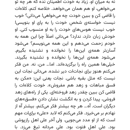
نه به میزانِ او. زیاد به خودت اطمینان نده که هر چه تو
می‌خواهی، او هم همان می‌خواهد. خلاصه کنم، کلاه‌ات
را قاضی کن و ببین خودت چه می‌خواهی! می‌دانی؟ خوب
نیست خواسته‌ی شخصِ خودت را به پای او بنویسی!
خوب نیست هوس‌های خودت را به او منسوب کنی. او
خودش زبان دارد، ندارد؟ می‌دانی اصلاً چرا این همه به
خودم زحمت می‌دهم و این همه می‌نویسم؟ می‌شود
آسان‌تر همه‌ی این‌ها را نخوانده و نشنیده بگیرم.
می‌شود همه‌ی این‌ها را نخوانده و نشنیده بگیرند.
خیلی‌ها همین راه را برگزیده‌اند. اما… من، نه. من فکر
می‌کنم هنوز برای نجات‌ات دیر نشده. می‌دانی نجات این
نیست که مثل بقیه باشی. نجات یعنی این‌: «مکن به
فسق مباهات و زهد هم مفروش». خودت کلاه‌ات را
قاضی کن ببین چقدر زهد فروخته‌ای. یکی از راه‌های زهد
فروشی، پیدا کردن و به انگشت نشان دادنِ «فسق»‌های
دیگران است. آه… هر چه بیشتر فکر می‌کنم، بیشتر آه از
نهادم بر می‌خیزد. فکر می‌کنم که لابد «علی» برای‌ات مهم
است که از او مدد می‌جویی. ولی آخر علی اهل رازپوشی
بود. علی اهل فتوت بود. علی مردانه‌ تیغ می‌زد. با