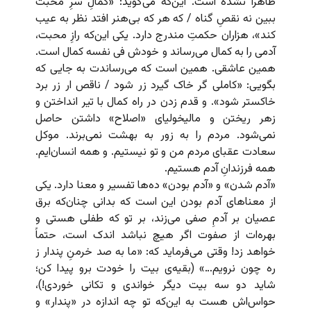
ظاهراً نشده است. این‌که می‌گوید: «کمالِ سرِ محبت
ببین نه نقصِ گناه / که هر که بی‌هنر افتد نظر به عیب
کند»، هزاران حکمتِ مندرج دارد. یکی این‌که رازِ محبت،
آدمی را به کمال می‌رساند و خودش فی نفسه کمال است.
همین عاشقی. همین است که می‌رساندت به جایی که
بگویی: «کاملی گر خاک گیرد زر شود / ناقص ار زر برد
خاکستر شود». و قدم زدن در راه کمال با تیر انداختن و
زهر ریختن و مالیخولیای «اصلاح» داشتن حاصل
نمی‌شود. مردم را به زور به بهشت نمی‌برند. موکل
سعادت عقبای مردم من و تو نیستیم. و همه انسان‌‌ایم.
همه فرزندانِ آدم هستیم.
«آدم شدن» و «آدم بودن» ده‌ها تفسیر و معنا دارد. یکی
از معناهای آدم بودن این است که بدانی چنان‌که برق
عصیان بر آدمِ‌ صفی می‌زند، بر تو که طفلی هستی و
بهره‌ات از صفوت اگر هیچ نباشد اندک است، حتماً
خواهد زد! وقتی می‌فرماید که: «ما به صد خرمنِ‌ پندار ز
ره چون نرویم…» (بقیه‌ی بیت را خودت برو پیدا کن؛
شاید دو سه بیت دیگر خواندی و تکانی خوردی!)،
حواس‌اش هست به این‌که تو چه اندازه در «پندار» و