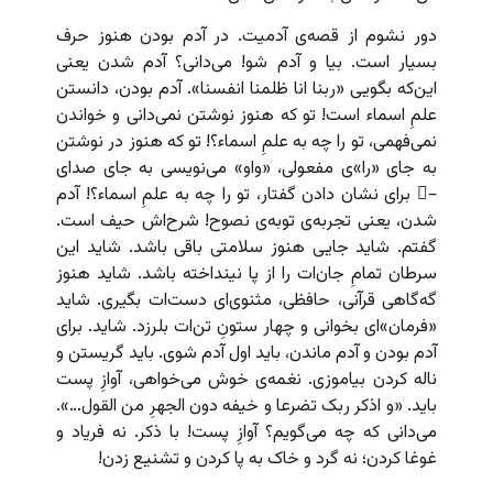
دور نشوم از قصه‌ی آدمیت. در آدم بودن هنوز حرف
بسیار است. بیا و آدم شو!‌ می‌دانی؟ آدم شدن یعنی
این‌که بگویی «ربنا انا ظلمنا انفسنا». آدم بودن، دانستن
علمِ‌ اسماء است! تو که هنوز نوشتن نمی‌دانی و خواندن
نمی‌فهمی، تو را چه به علمِ‌ اسماء؟! تو که هنوز در نوشتن
به جای «را»ی مفعولی، «واو» می‌نویسی به جای صدای
–ُ برای نشان دادن گفتار، تو را چه به علمِ اسماء؟! آدم
شدن، یعنی تجربه‌ی توبه‌ی نصوح! شرح‌اش حیف است.
گفتم. شاید جایی هنوز سلامتی باقی باشد. شاید این
سرطان تمامِ جان‌ات را از پا نینداخته باشد. شاید هنوز
گه‌گاهی قرآنی، حافظی، مثنوی‌ای دست‌ات بگیری. شاید
«فرمان‌»‌ای بخوانی و چهار ستونِ تن‌ات بلرزد. شاید. برای
آدم بودن و آدم ماندن، باید اول آدم شوی. باید گریستن و
ناله کردن بیاموزی. نغمه‌ی خوش می‌خواهی، آوازِ پست
باید. «و اذکر ربک تضرعا و خیفه دون الجهرِ من القول…».
می‌دانی که چه می‌گویم؟ آوازِ پست! با ذکر. نه فریاد و
غوغا کردن؛ نه گرد و خاک به پا کردن و تشنیع زدن!