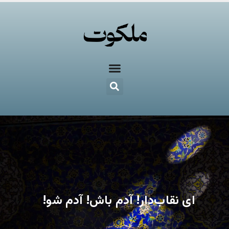
ای نقاب‌دار! آدم باش! آدم شو!