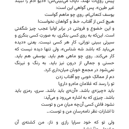
پیش روی‌ات نهند، ناپاک می‌بینی‌اش: «دیو آدم را نبیند
غیر طین». پس گواهی این است:
یوسف کنعانی‌ام، روی چو ماهم گواست
هیچ کس از آفتاب، خط و گواهان نخواست!
و این خضوع و فروتنی در برابر اولیا عجب چیز شگفتی
است. این‌که به روی کسی بنگری، به صورتِ کسی بنگری و
سیرتی ببینی نورانی، کارِ هر کسی نیست. یعنی «دیده
می‌باید که باشد شه شناس»، ولی تنها دیده نیست که
کار می‌کند. روی چو ماهی هم باید. یوسفی هم باید.
حسنی و جمالی از درون نیز باید. به رنگ و نیرنگ
نمی‌شود در مجمع خوبان میان‌داری کرد.
دم از ممالکِ خوبی چو آفتاب زدن
تو را رسد که غلامانِ ماه‌رو داری!
باید «چیز»ی باشد. «آن»ی باید باشد. سری، رمزی باید
باشد. چیزی که به اشاره می‌رود و می‌آید:
نشود فاشِ کسی آن‌چه میانِ من و توست
تا اشاراتِ نظر نامه‌رسانِ من و توست…
ولی تو که خود سراپا رازی و ناز، من کشته‌ی آن