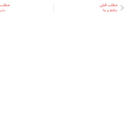
مطلب قبلی
مطلب 
حافظ و ما!
داست