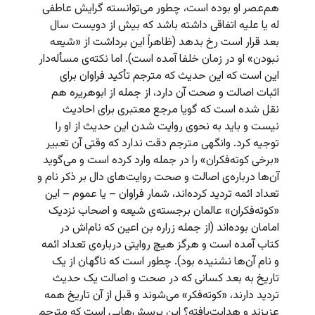
هم‌عصر او بوده است، چطور می‌توانسته گرایش عاطفی
له یا علیه اتفاقی داشته باشد که بیش از دویست سال
بعد قرار است رخ بدهد (ظاهراً این برداشت از «شیعه
نبودن» او در زمان خلفا آمده است). اما نکته‌ی مسأله‌دار
این است که این حدیث که مترجم تأکید فراوان برای
اثبات اصالت و صحت آن دارد، از جمله از ابوهریره هم
نقل شده است که گویا مرجع معتبری برای احادیث
نیست و باید به نحوی روایت شدن این حدیث از او را
توجیه کرد. وانگهی مترجم دقت ندارد که وقتی آن تعبیر
«برخی کوته‌فکران» را در جمله وارد کرده است و می‌گوید
آن‌ها درباره‌ی اصالت و صحت روایت‌های دال بر ذکر نام و
تعداد ائمه تردید کرده‌اند، شمار فراوان – یا عموم – این
«کوته‌فکران» عالمان برجسته‌ی شیعه و اصحاب نزدیک
امامان بوده‌اند (از جمله زراره بن اعین که نام‌اش در
کتاب آمده است و هرگز هیچ روایتی درباره‌ی تعداد ائمه
و نام آن‌ها نشنیده بود). چطور است که ناگهان از یک
تاریخ به بعد کسانی که در صحت و اصالت یک حدیث
تردید دارند، «کوته‌فکر» می‌شوند و قبل از آن تاریخ همه
عزیزند و هدایت‌‌یافته؟ این پرسش‌هایی است که مترجم