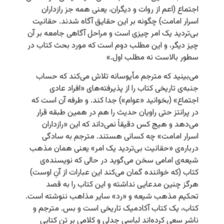
اجتماع (اعم از روات و دیگران، یعنی همه جز رازداران
اسرار امامت) چگونه بر این حقایق آگاه شدند. حقانیت
بی‌تردید یک امر چیزی است و مراحل آگاهی جامعه بر آن
چیز دیگر، و این مطلب دوم است که مورد بحث کتاب در
سطور بالاست نه مطلب اول.»
می‌بینید که مترجم مأیوسانه تلاش می‌کند که حساب
جنبه‌ی تاریخی کتاب را از پذیرفته‌های «افراد عادی
اجتماع» (بخوانید «عوام») جدا کند. و طرفه آن است که
در پرانتز حتی راویان حدیث را هم در همین طبقه قرار
می‌دهد و هیج کس دقیقاً نمی‌داند که این «رازداران
اسرار امامت» چه کسانی هستند. مترجم به سادگی
درباره‌ی «حقانیت بی‌تردید یک امر» یعنی همان مذهب
شیعه‌ی امامی سخن می‌گوید در حالی که نویسنده‌ی
کتاب (که خواننده گمان می‌کند این عبارات از آنِ اوست)
هرگز چنین مدعایی نداشته و این کتاب را به قصد
تحکیم مذهب شیعه و «رد» سایر مذاهب ننوشته است.
کتاب، یک کتاب آکادمیک تاریخی است و بس. مترجم و
ناشر سعی کرده‌اند لباسی جدلی و کلامی بر تن کتابی