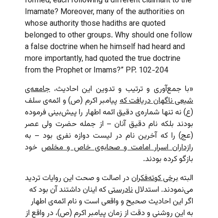
formed, each following a different claimant to the
Imamate? Moreover, many of the authorities on
whose authority those hadiths are quoted
belonged to other groups. Why should one follow
a false doctrine when he himself had heard and
more importantly, had quoted the true doctrine
from the Prophet or Imams?” PP. 102-204
«با جمع‌آوری و ترتیب و تدوین این احادیث،
جامعه‌ی
شیعی ناگهان دریافت که
پیامبر اکرم (ص) و ائمه‌ی سلف
(ع) نه تنها شماره‌ی دقیق ائمه اطهار را پیش‌بینی فرموده
بودند بلکه نام دقیق آنان – از جمله حضرت ولی عصر
(عج) را که آخرین نام در لیست دوازه نفری بود – به
رازداران اسرار امامت و صحابه‌ی خاص و مخلص
خود
بازگو کرده بودند.
البته
برخی کوته‌فکران
در اصالت و صحت این روایات تردید
می‌نمودند. استدلال
نادرستی
که اینان داشتند آن بود که
اگر این احادیث صحیح و واقعی است و نام ائمه‌ی اطهار
به این روشنی و دقت از زمان پیامبر اکرم (ص)، در واقع از