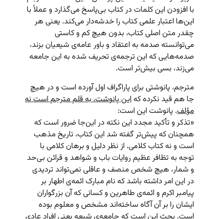
با افزودن این کلمات در کتاب بی‌پاسخ می‌گذارد و عملاً با
این‌ها اعتبار علمی کتاب را خدشه‌دار می‌کند. یعنی هر
چقدر متن اصلی کتاب، بدون هیچ کم و کاستی
می‌توانسته صدمه به اعتقاد و باور عامه‌ی شیعیان بزند،
صدمه‌هایی که این ترجمه‌ی تحریف شده به این جامعه
می‌زند، بسی بیش‌تر است.
مترجم، پانوشتی برای پاراگراف اول آورده است و در هیچ
جا هم قید نکرده که
این پانوشت، به قلم مترجم است نه
مؤلف
. پانوشت این است:
«تذکر و تأکید مجدد این نکته در این‌جا ضرور است که
همچنان که پیش‌تر گفته شد این کتاب، تاریخ مذهب
است و نه کتاب کلامی. از نظر دلیل و برهان کلامی با
توجه به تظافر عظیم روایات باب و شواهد و قرائن بی‌حد
و شمار، هیچ شخص منصف و عاقلی نمی‌تواند تردیدی
در این امر داشته باشد که نام مبارک ائمه‌ی اطهار بر
پیامبر اکرم و ائمه‌ی طاهرین و کسانی که آن بزرگواران
ایشان را بر آن آگاه ساخته‌اند مشخص و معلوم بوده
است. بحث این است که جامعه‌ی شیعه یعنی افراد عادی