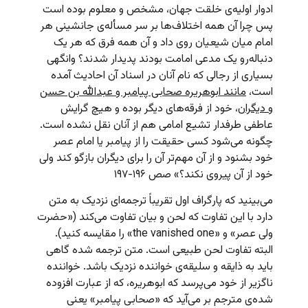
ادوار اولیه‌ی خلقت جهان، مشخص و معلوم بوده است
پس چرا آن همه اختلاف‌ها بر سر مسأله‌ی جانشینی هر
امام میان شیعیان روی داد و آن همه فرق که هر یک
دنباله‌رو یک مدعی امامت بودند پدیدار شدند؟ وانگهی
بسیاری از رجالی که نام آنان در اسناد آن احادیث آمده
است،
مانند ابوهریره صحابی پیامبر و عبدالله بن حسن
و دیگران
، خود از فرقه‌های دیگر بوده و هیچ گرایش
عاطفی طرفدار تشیع امامی هم از آنان نقل نشده است.
چگونه می‌شود کسی حقیقت را از پیامبر یا امام عصر
خود بشنود و از آن مهم‌تر آن را برای دیگران بازگو کند ولی
خود از آن پیروی نکند؟» صص ۱۹۶-۱۹۷
می‌بینید که پارگراف اول تقریباً ترجمه‌ای نزدیک به متن
دارد با این تفاوت که لحن و بیان تفاوت می‌کند («حضرت
ولی‌ عصر» و «the vanished one» را مقایسه کنید).
البته تفاوت لحن طبیعی است. متن ترجمه شده گاهی
باید به ذایقه و سلیقه‌ی خواننده نزدیک باشد. خواننده
ناگزیر از خود می‌پرسد که ابوهریره، که از عبارت افزوده‌
شده‌ی مترجم بر می‌آید که «صحابی پیامبر» یعنی