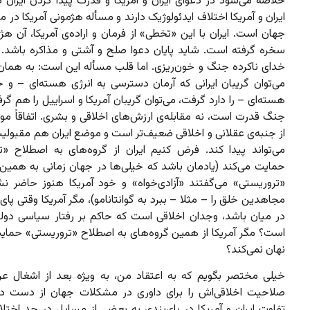
خلاصه می‌شود در دعوای ایران و آمریکا و قدرت پیدا کردن ایران 
ایران و آمریکا اختلاف ایدئولوژیک دارند و مسأله هژمونی آمریکا در م
جهان است. ایران با این «تخطی» از فرمان و اراده‌ی آمریکا، آن هژم
سخره گرفته است. شاید پایان دعوا صلح و آشتی و مذاکره باشد.
خدای ناکرده جنگ و خون‌ریزی. اما قلب مسأله این است: به همان ا
می‌توان گریبان ایرانی که آرمان دسترسی به انرژی هسته‌ای – و 
هسته‌ای – را دارد گرفت، می‌توان گریبان آمریکا و اسراییل را هم گ
جنگ قدرت است، نه مقابله‌ی ارزش‌های اخلاقی و بشری. اتفاقاً مو
از جنبه‌ی عقلانی و اخلاقی ضعیف‌تر است و موضع ایران هم مقبولی
می‌تواند پیدا کند. فرض کنیم ایران از گروه‌های به اصطلاح «ت
حمایت می‌کند (یادمان باشد که خیلی‌ها در جهان زمانی به همین 
«تروریستی» می‌گفتند «آزادی‌خواه» و خود آمریکا هنوز حاضر 
مجاهدین خلق را – مثلا – ببرد به گوانتانامو)، مگر آمریکا وقتی پای
در میان باشد، وجدان اخلاقی است که حاکم بر رفتار سیاسی دولت
است؟ مگر آمریکا از همین گروه‌های به اصطلاح «تروریستی» حمایت
نهان نمی‌کند؟
خیلی مختصر بگویم که به اعتقاد من، به ویژه بعد از اشغال عراق
صلاحیت اخلاقی‌اش را برای داوری در مشکلات جهان از دست د
تفاوت ایران و آمریکا در پای‌بندی به بعضی از مسایل در حد اخت