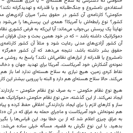
حکومتی که دسترسی به سلاح هسته‌ای – یا انرژی هسته‌ای – دا
استفاده‌ی نامشروع و جنگ‌طلبانه و یا قلدرانه و تهدیدگرانه نکند؟
حکومتی؟ کارنامه‌ی آن کشور در حقوق بشر؟ میزان آزادی‌های مد
کشور؟ نوع رابطه‌اش با آمریکا؟ همه‌ی این پرسش‌ها را می‌شود پر
نهایتاً یک پرسش بی‌جواب می‌ماند: آیا این‌که به فرض کشوری نظا
دموکراتیک داشته باشد – که در خود همین بحث و جدل فراوان اس
آن کشور آزادی‌های مدنی رعایت شود و مثلاً آن کشور کارنامه‌ی
حقوق بشر داشته باشد، نتیجه می‌دهد که آن کشور «هرگز» ا
نامشروع یا قلدرانه از ابزارهای نظامی‌اش نکند؟ پاسخ به روشنی 
نمونه‌ی آشکارش خود آمریکاست. آمریکا برای تهدید جهان و دخالت
نقاط کره‌ی زمین، هیچ نیازی به سلاح هسته‌ای ندارد اما باز هم ا
می‌کند. حالا سلاح هسته‌ای هم دارد و البته با پررویی بیشتر این کار ر
هیچ نوع نظام حکومتی – به صرف نوع نظام حکومتی – بازدارندگ
ایجاد نمی‌کند. از این گذشته، حتی نوع نظام حکومتی دموکراتیک هم 
ساز و کارهای لازم را برای ایجاد بازدارندگی اخلاقی حفظ کرده و پیاده
هم نمونه‌اش خود آمریکاست و ماجرای حمله به عراق که در آن «دل
به عراق چیزی اعلام شد که از بن خطا بود. این قیاس‌ها را بگیری
بدهید. با این نوع نگرش به قضیه، مسأله خیلی ساده می‌شد: