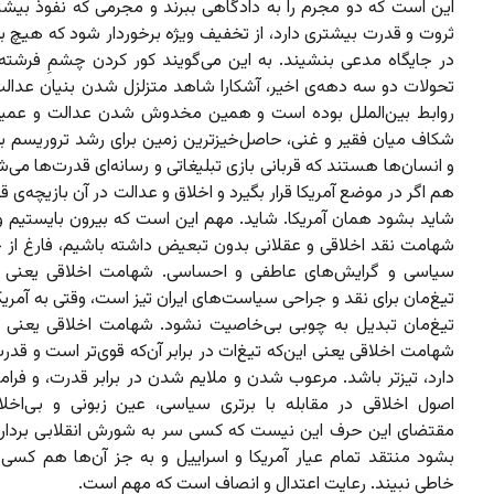
این است که دو مجرم را به دادگاهی ببرند و مجرمی که نفوذ بیشتر
ثروت و قدرت بیشتری دارد، از تخفیف ویژه برخوردار شود که هیچ بل
در جایگاه مدعی بنشیند. به این می‌گویند کور کردن چشمِ فرشته‌
تحولات دو سه دهه‌ی اخیر، آشکارا شاهد متزلزل شدن بنیان عدالت
روابط بین‌الملل بوده است و همین مخدوش شدن عدالت و عمی
شکاف میان فقیر و غنی، حاصل‌خیزترین زمین برای رشد تروریسم ب
و انسان‌ها هستند که قربانی بازی تبلیغاتی و رسانه‌ای قدرت‌ها می‌شو
هم اگر در موضع آمریکا قرار بگیرد و اخلاق و عدالت در آن بازیچه‌ی 
شاید بشود همان آمریکا. شاید. مهم این است که بیرون بایستیم و 
شهامت نقد اخلاقی و عقلانی بدون تبعیض داشته باشیم، فارغ از 
سیاسی و گرایش‌های عاطفی و احساسی. شهامت اخلاقی یعنی ای
تیغ‌مان برای نقد و جراحی سیاست‌های ایران تیز است، وقتی به آمریک
تیغ‌مان تبدیل به چوبی بی‌خاصیت نشود. شهامت اخلاقی یعنی این.
شهامت اخلاقی یعنی این‌که تیغ‌ات در برابر آن‌که قوی‌تر است و قدر
دارد، تیزتر باشد. مرعوب شدن و ملایم شدن در برابر قدرت، و فرا
اصول اخلاقی در مقابله با برتری سیاسی، عین زبونی و بی‌اخل
مقتضای این حرف این نیست که کسی سر به شورش انقلابی بردارد و
بشود منتقد تمام عیار آمریکا و اسراییل و به جز آن‌ها هم کسی ر
خاطی نبیند. رعایت اعتدال و انصاف است که مهم است.