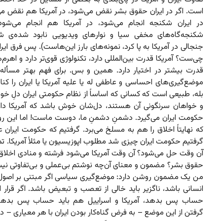
است. اگر در ایران حقوق بشر نقض می‌شود، در آمریکا هم نقض می‌
در ایران شکنجه انجام می‌شود، در آمریکا هم انجام می‌شود
شکنجه‌گاه‌های مخفی سیا و نوارهای ویدیویی نابود شده‌ی 
جنجالی در آمریکا به پا کرد،‌ نمونه‌های بارز این‌هاست). پس فرق ایرا
چی‌ست؟ آمریکا قدرت بین‌المللی دارد، تکنولوژی قوی‌تر دارد و اهرم‌
قدرت بیشتر در اختیار دارد. همین و بس. برای فهم بهتر مسأله، ت
موضع‌گیری‌های احساسی و عاطفی له یا علیه آمریکا یا ایران را کن
بله، طبیعی است که کسانی که اساساً از نظام حکومتی ایران دلِ خو
و خواهان سرنگونی آن هستند، دل‌شان خوش باشد که آمریکا دارد
حکومت ایران می‌گیرد. دشمنِ دشمنِ ما، دوست ماست! اما این 
که نهایتاً اخلاق را هم به مسلخ می‌برد. گرفتیم که حکومت ایران
گرفتیم حکومت ایران چیزی شد مطلوب اپوزیسیون یا مثلاً آمریکا. ت
آن وقت حل می‌شود؟ آن وقت آمریکا می‌شود فرشته و منادی اخلاق و
حقوق بشر؟ مضمون و معنای آن‌چه نوشتم بی‌عملی و بی‌تفاوتی ن
من یک مضمون روشن دارد: موضع‌گیری سیاسی اگر مبتنی بر اصول 
انسانی باشد، ناگزیر باید خالی از تعصب و تبعیض باشد. اگر قرار 
حساب پس بدهد، آمریکا و اسراییل هم باید حساب پس بدهند
گرفتن از این موضع – به فرض گناه‌کار بودن ایران با هر معیاری –