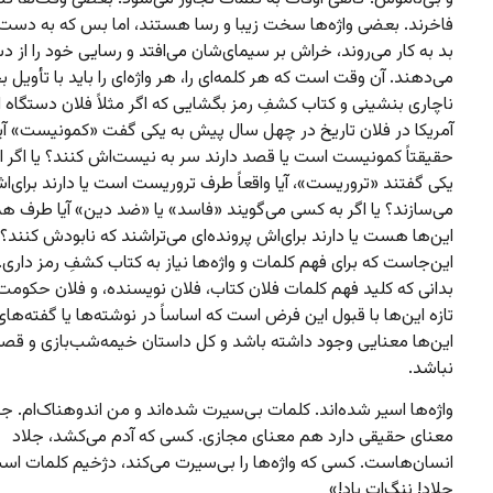
فاخرند. بعضی واژه‌ها سخت زیبا و رسا هستند، اما بس که به دست ن
بد به کار می‌روند، خراش بر سیمای‌شان می‌افتد و رسایی خود را از 
می‌دهند. آن وقت است که هر کلمه‌ای را، هر واژه‌ای را باید با تأویل ب
ناچاری بنشینی و کتاب کشفِ رمز بگشایی که اگر مثلاً فلان دستگاه ا
آمریکا در فلان تاریخ در چهل سال پیش به یکی گفت «کمونیست» آی
حقیقتاً کمونیست است یا قصد دارند سر به نیست‌اش کنند؟ یا اگر ام
یکی گفتند «تروریست»، آیا واقعاً طرف تروریست است یا دارند برای‌
می‌سازند؟ یا اگر به کسی می‌گویند «فاسد» یا «ضد دین» آیا طرف هم
این‌ها هست یا دارند برای‌اش پرونده‌ای می‌تراشند که نابودش کنند؟
این‌جاست که برای فهم کلمات و واژه‌ها نیاز به کتاب کشفِ رمز داری. 
بدانی که کلید فهم کلمات فلان کتاب، فلان نویسنده، و فلان حکوم
تازه این‌ها با قبول این فرض است که اساساً در نوشته‌ها یا گفته‌ها
این‌ها معنایی وجود داشته باشد و کل داستان خیمه‌شب‌بازی و قص
نباشد.
واژه‌ها اسیر شده‌اند. کلمات بی‌سیرت شده‌اند و من اندوهناک‌ام. ج
معنای حقیقی دارد هم معنای مجازی. کسی که آدم می‌کشد، جلاد
انسان‌هاست. کسی که واژه‌ها را بی‌سیرت می‌کند، دژخیم کلمات ا
جلاد! ننگ‌ات باد!»