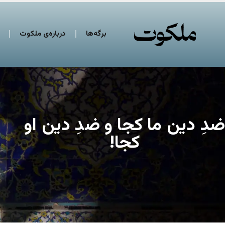
برگه‌ها
درباره‌ی ملکوت
ضدِ دین ما کجا و ضدِ دین او
کجا!