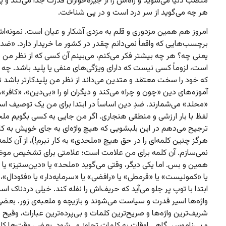
منصب دنیا می‌شوید و راه‌اش را از جیره‌خواران قدرت جدا می‌کند و پ
هر چه می‌گوید از سر درد است و در پی شناخت.
امروز هم همین مزدوری و قلم به مزدی آشکار و عیان است. نمونه‌
برچسب‌هایی که واقعاً نمی‌دانم چقدر در کشور ما خریدار دارد. «ضد
یعنی چه؟ هر چه بیشتر فکر می‌کنم، می‌بینم آن کسی که از نظر من
است، لزوماً کسی نیست که دارای ویژگی‌های منفی یا پلید باشد. چه
که خود را سخت معتقد و متدین می‌داند از نظر من پلیدکارتر باشد تا 
آموزه‌های دین «چون و چرا» می‌کند و دیگران او را «بی‌دین»، «کافر»، 
«محلد» می‌شمارند. ضدِ دین اساساً در ابتدا برای من یک توصیف ا
لفظ با بار ارزشی و منطقی هنجاری. اگر من جایی به کسی بگویم ملح
ترجیح می‌دهم در این بلبشویی که هیچ واژه‌ای به جای خویش به کار
هرگز چنین کلمه‌ای را در حق هیچ «ملحدی» به کار نبرم!)، از آن کلمه 
نمی‌سازم. آن کلمه برای من علامت است؛ علامتی برای تشخیص موض
همین و بس. اما یکی دیگر، وقتی می‌گوید «ملحد» یا «دین‌ستیز» یا «
یا «کمونیست» یا «قرمطی» یا «رافضی» یا «سرمایه‌دار» یا «فئودال»، 
ابتدا با توپ پر جلو می‌آید که حریف‌اش را نفله کند. خیلی دردناک ا
واژه‌ها اسیر قدرت و سیاست می‌شوند و بازیچه و ملعبه‌ی زور. بعض
شریف‌ترین واژه‌ها و صریح‌ترین کلمات و بی‌پرده‌ترین عبارات، وقیح 
و بی‌ناموس. گاهی اوقات به کلمات تجاوز می‌شود. بعضی وقت‌ها کل