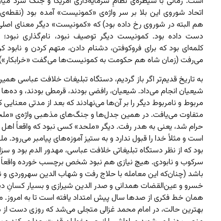
است. زمانی با سیطره‌ی نظامِ سرمایه‌داری آمریکا و جنگ سرد میان
اتحاد شوروی این بلا بر سر واژه‌ی «کمونیست» آمده بود (نقطه‌ی 
هم البته در شوروی رخ داده بود) که «کمونیست» دیگر معنای اصلی 
دست داده بود. کمونیست دیگر توصیف نبود، نام‌گذاری نبود؛
کلمه‌ای بود که برای فروکوفتن، دشنام دادن، متهم کردن و نابود کر
می‌رفت (زمان شاه هم حکومت به کمونیست‌ها می‌گفت «خرابکار»).
به تاریخ قدیم‌تر اگر باز گردیم، دستگاه تبلیغات خلافت عباسی همین ب
شیعیان انجام می‌داد. شیعیان، رافضی بودند، قرمطی بودند، و ده‌ها 
مربوط و نامربوط دیگر را بر آن‌ها می‌نهادند که بعد از مدتی معنایی کا
متفاوت می‌یافت. در همین جدل‌ها و جنگ‌های مذهبی واژه‌ی «ملح
حرام شد، یعنی به هدر رفت. دیگر «ملحد» کسی نبود که واقعاً اهل ا
است و مثلاً خدا را قبول ندارد و به ستیز آموزه‌های پیامبر می‌رود. 
بود که از نظر دستگاه تبلیغاتی خلافت عباسی، مهدور الدم بود و سزاو
سرکوب و نابودی. هیچ نیازی هم نبود شخص برچسب خورده واقعاً 
باشد (چنان‌که این معامله با حلاج رفت و شهاب الدین سهروردی و ن
خسرو و عین‌القضات همدانی و صدر الدین شیرازی و بسیار کسانِ دیگ
همان خط فکری از صدها سال پیش امتداد یافته است تا به امروز. م
بهترین حالت، در امام محمد غزالی متجلی می‌شد که روزی دست از م