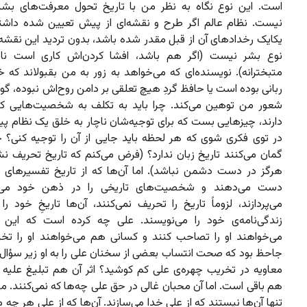
است. این نوع نگاه به نظر من با تاریخ تحول معرفت‌های بشر
نیست. نظام عالم اگر طرح و نقشه‌ای از پیش تعیین شده داشت
یکایک رخدادهای آن از قبل مقدر شده باشد، بدون تردید این نقشه 
نوع بشر نیست (اگر هم باشد، افشا کردن‌اش کاری است نابخ
متبخترانه). نویسنده‌ای که می‌خواهد به زور به من بقبولاند که 
ربانی بوده است یا حافظ گردِ هیچ تعلقی بر دامن روح‌اش نبوده، گوی
شعور من توهین می‌کند. چرا باید به تکلف به شخصیت‌هایی که
دارند، چیزهایی بست که برای توجیه‌شان ناچار به خلق یک نظام پی
در توی فکری شوی که هر لحظه باید جایی از آن را توجیه کنی؟ چر
گمان می‌کنند تاریخ زبان ندارد؟ (فرض می‌کنم که تاریخ تحریف نش
هرگز در دست دشمن نباشد). اما آن‌ها که از تاریخ‌ تفسیرهای 
دست می‌دهند و شخصیت‌های تاریخی را در ذهن خود می‌ت
می‌پردازند، لزوماً تاریخ را تحریف نمی‌کنند، آن‌ها تاریخِ خود را 
زندگی‌نامه‌ی خود را می‌نویسند. علی چه کرده است که این
می‌خواهند او را تصاحب کنند و کسانی هم می‌خواهند او را تخر
جاحظ بود که صحت انتساب بعضی از سخنان علی را به او زیر سؤال ب
معاویه در تخریب چهره‌ی علی کم کوشید؟ اثر آن هم تبلیغ علیه ع
هم باقی است. اما آن محبان غالی در حق علی چه‌ها که نمی‌کنند. م
تنها آن‌ها نیستند که از علی خدا می‌سازند. آن‌ها که از علی هر چه 