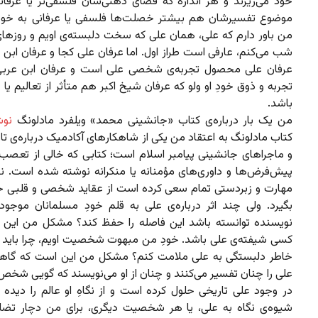
خود می‌ریزند و هر اندازه که فضای ذهنی‌شان فلسفی‌تر یا عرفانی
موضوع تفسیرشان هم بیشتر خصلت‌ها فلسفی یا عرفانی به خود 
من باور دارم که علی، همان علی که سخت دلبسته‌ی اویم و روزهای‌ام
شب می‌کنم، عارفی است طراز اول. اما عرفان علی کجا و عرفان ابن 
عرفان علی محصول تجربه‌ی شخصی علی است و عرفان ابن عربی 
تجربه و ذوق خودِ او ولو که عرفان شیخ اکبر هم متأثر از تعالیم یا 
باشد.
من یک بار درباره‌ی کتاب «جانشینی محمد» ویلفرد مادلونگ
نوش
کتاب مادلونگ به اعتقاد من یکی از شاهکارهای آکادمیک درباره‌ی تا
و ماجراهای جانشینی پیامبر اسلام است؛ کتابی که خالی از تعصب و
پیش‌فرض‌ها و داوری‌های مؤمنانه یا منکرانه نوشته شده است. نو
مهارت و زبردستی تمام سعی کرده است از عقاید شخصی و قلبی خ
بگیرد. ولی چند اثر درباره‌ی علی به قلم خودِ مسلمانان موجو
نویسنده توانسته باشد این فاصله را حفظ کند؟ مشکل من این
کسی شیفته‌ی علی باشد. خودِ من مبهوت شخصیت اویم، چرا باید ک
خاطر دلبستگی به علی ملامت کنم؟ مشکل من این است که گاهی
علی را چنان تفسیر می‌کنند و چنان از او می‌نویسند که گویی شخص
در وجود علی تاریخی حلول کرده است و از نگاهِ او عالم را دیده 
شیوه‌ی نگاه به علی، یا هر شخصیت دیگری، برای من دچار تضا