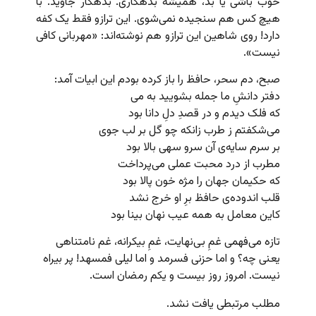
خوب باشی یا بد، همیشه بدهکاری. بدهکار جاوید. با
هیچ کس هم سنجیده نمی‌شوی. این ترازو فقط یک کفه
دارد! روی شاهین این ترازو هم نوشته‌اند: «مهربانی کافی
نیست».
صبح، دم سحر، حافظ را باز کرده بودم این ابیات آمد:
دفتر دانشِ ما جمله بشویید به می
که فلک دیدم و در قصدِ دلِ دانا بود
می‌شکفتم ز طرب زانکه چو گل بر لب جوی
بر سرم سایه‌ی آن سرو سهی بالا بود
مطرب از درد محبت عملی می‌پرداخت
که حکیمان جهان را مژه خون پالا بود
قلب اندوده‌ی حافظ برِ او خرج نشد
کاین معامل به همه عیب نهان بینا بود
تازه می‌فهمی غمِ بی‌نهایت، غمِ بیکرانه، غم نامتناهی
یعنی چه؟ و اما حزنی فسرمد و اما لیلی فمسهد! پر بیراه
نیست. امروز روز بیست و یکم رمضان است.
مطلب مرتبطی یافت نشد.