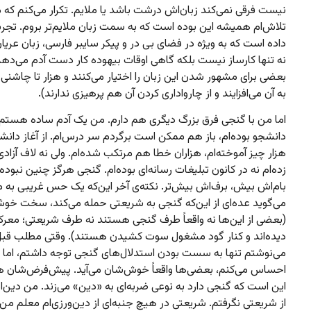
نیست فرقی نمی‌کند زبان‌اش درشت باشد یا ملایم. تکرار می‌کنم که 
تلاش‌ام همیشه این بوده است که به سمت زبان ملایم‌تر بروم. تجر
داده است که به ویژه در فضای بی در و پیکر سایبر فارسی، زبان عریان 
نه تنها کارساز نیست بلکه گاهی اوقات بیهوده کار دست آدم می‌دهد 
بعضی برای مشهور شدن این زبان را اختیار می‌کنند و هزار تا چاشنی
به آن می‌افزایند و از چارواداری کردن آن هم پرهیزی ندارند).
اما من با گنجی فرق بزرگ دیگری هم دارم. من یک آدم ساده هستم
دانشجو بوده‌ام، باز هم ممکن است برگردم سر درس‌ام. از آغاز دانش
هزار چیز آموخته‌ام، هزاران خطا هم مرتکب شده‌ام. ولی نه لاف آزاد
زده‌ام نه در کانون تبلیغات رسانه‌ای بوده‌ام. گنجی هرگز چنین نبوده
بام‌اش بیش، برف‌اش بیش‌تر. نکته‌ی آخر این‌که یک حس غریبی به 
می‌گوید عده‌ای از این‌که گنجی به شریعتی حمله می‌کند، سخت خوشح
(بعضی از این‌ها نه واقعاً طرف گنجی هستند نه طرف شریعتی؛ معرکه
دیده‌اند و کنار گود مشغول سوت کشیدن هستند). وقتی مطلب قبل 
می‌نوشتم تنها به سست بودن استدلال‌های گنجی توجه داشتم، اما ح
احساس می‌کنم، بعضی‌ها واقعاً خوش‌شان می‌آید. پیش‌فرض‌شان هم
این است که گنجی دارد به نوعی ضربه‌ای به «دین» می‌زند. من دین‌ام
از شریعتی نگرفتم. شریعتی در هیچ جنبه‌ای از دین‌ورزی‌ام معلم من 