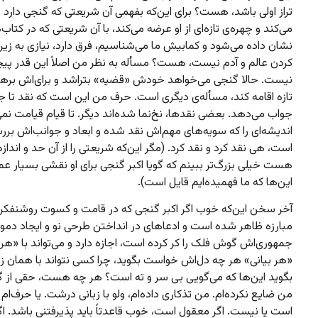
تراز اولی باشد، هست؟ برای این‌که بفهمی آن شریعتی که گنجی دارد 
می‌کند و چهره‌ی تازه‌ای از او عرضه می‌کند، با آن شریعتی که در کتاب
نشان داده می‌شود و کمابیش ما می‌شناسیم، فرق دارد، نیازی به زیر 
کردن عالم و آدم نیست، هست؟ مسأله به نظر من اصلاً این قدر پی
نیست. حالا گنجی می‌خواهد خودش «قضیه» بتراشد و برای‌اش برها
تازه اقامه کند، مسأله‌ی دیگری است. حرف من این است که نقد تا ج
جواب می‌دهد. بعضی نقدها، نخ‌نما شده‌اند دیگر. تا قیام قیامت نم
اندیشه‌ای را که سویه‌های مهم‌اش نقد شده و ابعاد و جوانب‌اش بر
است، هی نقد کرد و نقد کرد. (مگر این‌که شریعتی را از آن حد و اندازه‌
هست خیلی بزرگ‌تر ببینم که گویا اکبر گنجی برای او نقشی بسیار عمی
این‌ها که ما فهمیده‌ایم قایل است).
آخر سخن این‌که خوب اگر اکبر گنجی که در قامت و کسوت روشنفکر
مبارزه ظاهر شده است و ادعاهای در انداختن طرحی نو و ایجاد دمو
جمهوری‌اش گوش فلک را کر کرده است، اجازه دارد و می‌تواند با «هر 
«هر بیانی» هر چه دل‌اش خواست بگوید، چرا کسی نتواند با همان زبا
بگوید این‌ها که می‌گویی بی سر و ته است؟ هر چه هست، حقی از گ
من ضایع نکرده‌ام. من تذکاری داده‌ام، ولو با زبانی درشت. یا حرف‌ام
است یا نیست. اگر معقول است، خوب قاعدتاً باید پذیرفتنی باشد. ا