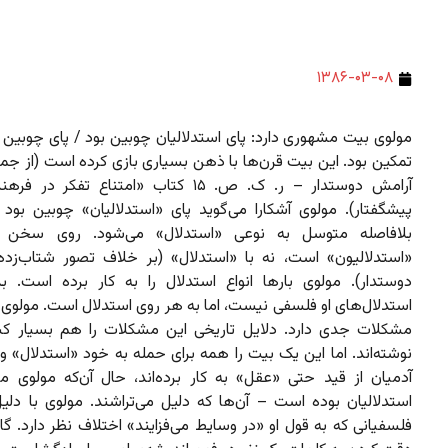
۱۳۸۶-۰۳-۰۸
مولوی بیت مشهوری دارد: پای استدلالیان چوبین بود / پای چوبی
تمکین بود. این بیت قرن‌ها با ذهن بسیاری بازی کرده است (از جم
آرامش دوستدار – ر. ک. ص. ۱۵ کتاب «امتناع تفکر د
پیشگفتار). مولوی آشکارا می‌گوید پای «استدلالیان» چوبین بو
بلافاصله متوسل به نوعی «استدلال» می‌شود. روی سخن م
«استدلالیون»‌ است، نه با «استدلال» (بر خلاف تصور شتاب‌زده
دوستدار). مولوی بارها انواع استدلال را به کار برده است.
استدلال‌های او فلسفی نیست، اما به هر روی استدلال است. مولوی 
مشکلات جدی دارد. دلایل تاریخی این مشکلات را هم بسیار کس
نوشته‌اند. اما این یک بیت را همه برای حمله به خود «استدلال» و
آدمیان از قید حتی «عقل» به کار برده‌اند، حال آن‌که مولوی 
استدلالیان بوده است – آن‌ها که دلیل می‌تراشند. مولوی با دلیل
فلسفیانی که به قول او «در وسایط می‌فزایند» اختلاف نظر دارد. گ