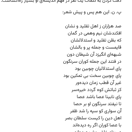
دقت کردن به کلمات یک نفر در فهم اندیشه‌ی او بسیار راه‌گشاست.
پ. ن. این هم پس و پیش شعر:
صد هزاران ز اهل تقلید و نشان
افکندشان نیم وهمی در گمان
که بظن تقلید و استدلالشان
قایمست و جمله پر و بالشان
شبهه‌ای انگیزد آن شیطان دون
در فتند این جمله کوران سرنگون
پای استدلالیان چوبین بود
پای چوبین سخت بی تمکین بود
غیر آن قطب زمان دیده‌ور
کز ثباتش کوه گردد خیره‌سر
پای نابینا عصا باشد عصا
تا نیفتد سرنگون او بر حصا
آن سواری کو سپه را شد ظفر
اهل دین را کیست سلطان بصر
با عصا کوران اگر ره دیده‌اند