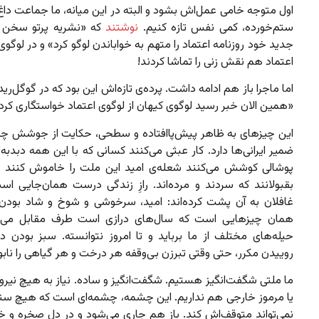
اول متوجه خامی عمل‌اش بشود و البته در این میانه، ما جماعت داغ‌د
ستم‌خورده، کمی نفس تازه کنیم.
نوشتند
که «نشریه پرتو سخن 
جدید خود روزنامه اعتماد را متهم به خواباندن لوگو کرد» و در لوگوی 
اعتماد هم نقش زنی را تماشا کردند!
اما ماجرا باز هم ادامه داشت. پرده‌ی تازه‌اش این بود که در گوگل‌رید
«همین الان خبر رسید لوگوی کیهان از لوگوی اعتماد خواستگاری کرد
این چیزهای به ظاهر پیش‌پاافتاده و سطحی، حکایت از جوشش چش
ضمیر ایرانی‌ها دارد. کار عبثی می‌کنند کسانی که با این همه دبدبه 
پوشالی کوشش می‌کنند شعله‌ی امید این ملت را خاموش کنند و 
بقبولانند که سردند و مرده‌اند. رازِ زندگی درست همان‌جایی اس
غافلان به آن پشت کرده‌اند: امید، سرخوشی و شوخ و شاد بودن. 
همان چیزهایی است که سال‌های درازی است طرف مقابل می‌خ
حیله‌های مختلف از ما برباید و تا امروز نتوانسته. سبز بودن دق
روییدن مکرر، حتی وقتی تبرزن بی‌وقفه هر درخت و هر گیاهی را نابو
ما ملتی شگفت‌انگیز هستیم. شگفت‌انگیز و ساده. نیاز به هیچ نیر
یا مرموز خارجی هم نداریم. این چشمه، چشمه‌ای است که هیچ سن
نمی‌تواند متوقف‌اش کند. باز هم جاری می‌شود و در دل صخره و خا