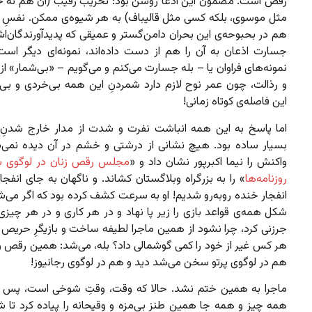
رقص است. مضمون‌ این ادعا روشن بود: تخریب رقیب (آن هم نه ح
مثل موسوی، بلکه کسی مثل قالیباف) به هر شیوه‌ی ممکن. نفسِ ای
هم در بحبوحه‌ی این بحران دامن‌گستر و عمیقی که پدیدآورندگان‌ا
جسارت اذعان به آن را هم از دست داده‌اند، نمونه‌ای دیگر است
نمونه‌های فراوان یا – بله جسارت می‌کنم و می‌گویم – «بی‌شمار» از 
و رذالت، چون عمر نوح لازم دارد شمردنِ این همه بی‌خردی و بی‌ت
این فاصله‌ی کوتاه زمانی!
اما پاسخ به این همه انباشت نفرت و شدت از مدار خارج شدنِ 
بسیار ساده بود. هیچ نشانی از درشتی و خشم در آن دیده نمی‌ش
واکنش را نیما اکبرپور نشان داد و «
مجلس رقص زنان در لوگوی س
روزنامه‌ها
» را به بزرگراه وبلاگستان کشاند. و ناگهان به جای انفجار
انفجار خنده روبه‌رو شدیم! او به سرعت کشف کرده بود که اگر می‌ش
شکل همه‌ی قواعد بازی را زیر پا نهاد و در هر کاری و در هر چیز
جرزنی کرد، چرا نشود از همین ماجرا لطیفه ساخت و بازیگرِ حریص 
هر کس غیر از خود را کمی گوشمالی داد؟ بله، می‌شد: همین رقص و 
هم در لوگوی پرتو سخن می‌شد دید و هم در لوگوی رجانیوز!
ماجرا به همین ختم نشد. حالا که وقت، وقتِ شوخی است، پس 
همه چیز و همه جا همین طنز بی‌مزه و وقیحانه را پیاده کرد تا شا