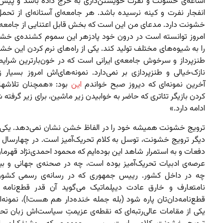
اشاعه‌ی خشونت و نفرت خویشتن‌داری به خرج داده باشد و پیش ا
انفجار نفرت و کینه نرسیده باشد. هر جامعه‌ای آستانه‌ای از تح
خشونت دارد. مدعای من این است که بخش قابل اعتنایی از جامعه‌ی 
امروز توانسته است در درون خود پادزهر این سموم کشنده‌ی خشون
را به شیوه‌های مختلف تولید کند. یکی از راه‌های نرم کردن این خ
طنزپرداز و سرخوش جامعه‌ی ایرانی است که در خون‌بارترین شرای
نازک‌خیالی و طنزپردازی بر نمی‌دارد. نمونه‌های‌اش امروز بسیار 
آخرین نمونه‌ای که دیروز صبح خواندم
این
بود: «همچنان تلاشها ب
کردن بازیگر تئاتری که حاضر به خوابیدن زیر ماشین، برای زیر گرفته
ادامه دارد.»
ترویج خشونت همیشه خود را در الفاظ خشن نشان نمی‌دهد. یکی از
دیگر ترویج خشونت، توسل به کلام تحریک‌آمیز است. در چهارسال 
دفعات و به استمرار شاهد این بوده‌ایم که محمود احمدی‌نژاد قهرمان
عرصه‌ی ادبیات تحریک‌آمیز بوده است، چه در صحنه‌ی جهانی و بین‌
چه در داخل کشور. رییس جمهوری که در رسانه‌ی رسمی کشور 
نامتعارف و خارق عادت دیپلماتیک می‌گوید آن قدر قطع‌نامه 
قطع‌نامه‌دان‌تان پاره شود (بله جمله خنده‌دار هم هست!)، نمونه‌
یکی از مقامات عالی‌رتبه‌‌ای که نقطه‌ی عزیمتِ سیاست‌اش زبان تحر