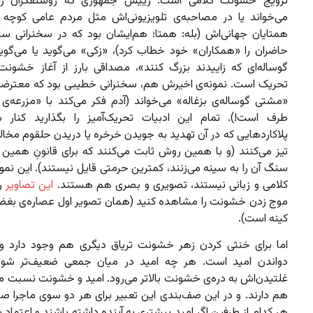
ترویج خشونت کلامی است. رییس جمهوری که روشنفکران را «ب
می‌خواند یا در مصاحبه‌ی تلویزیونی‌اش مثل مردم عامی کوچه و 
همتایان جهانی‌اش (بله: همتا؛ هم‌ایشان بود که در سخنرانی سا
حاضران را «همکاران» خود خطاب کرد)، «زکی» می‌گوید یا می‌گو
گوساله‌ای که زاییدند بزرگ کنند»، مصداقی بارز از آغاز خشونت
تحریک است. نمونه‌ی اخیرش هم، سخنرانی خطیبی بود که معترضان 
«مشتی گوساله‌ی بزغاله» می‌خواند (آدم فکر می‌کند با «مزرعه‌ی 
طرف است!). تمام این ادبیات تحریک‌آمیز را بگذارید کنار 
پلاکاردهایی که در آن تهدید به جویدن خرخره یا دریدن حلقوم مخالف
تیز می‌کنند (و با همین روش ثابت می‌کنند که برای قانونِ همین 
سنگ آن را به سینه می‌زنند، کمترین حرمتی قایل نیستند). این نمو
کلامی و زبانی نیستند، تصویری و بصری هم هستند.
این تصاویر
را
موج زدن خشونت را مشاهده کنید (همان تصویر اول عصاره‌ی بغض
کینه است).
اما برای خنثی کردن زهر خشونت تریاق دیگری هم وجود دارد و
دواندن امید است. هر چه امید در میان جمعی ضعیف‌تر شود،
غلتیدن‌اش به دره‌ی خشونت بالاتر می‌رود. امید و خشونت نسبت م
هم دارند. و در این صف‌بندی این تعبیر برای هر دو سوی ماجرا ص
هر کدام از طرفین اگر امید بیشتری به آینده داشته باشند و اعتمادِ 