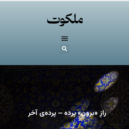
رازِ «برون» پرده – پرده‌ی آخر