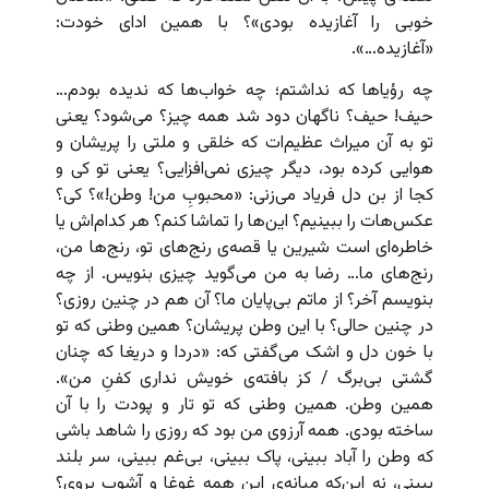
خوبی را آغازیده بودی»؟ با همین ادای خودت:
«آغازیده…».
چه رؤیاها که نداشتم؛ چه خواب‌ها که ندیده بودم…
حیف! حیف؟ ناگهان دود شد همه چیز؟ می‌شود؟ یعنی
تو به آن میراث عظیم‌ات که خلقی و ملتی را پریشان و
هوایی کرده بود، دیگر چیزی نمی‌افزایی؟ یعنی تو کی و
کجا از بن دل فریاد می‌زنی: «محبوبِ من! وطن!»؟ کی؟
عکس‌هات را ببینیم؟ این‌ها را تماشا کنم؟ هر کدام‌اش یا
خاطره‌ای است شیرین یا قصه‌ی رنج‌های تو، رنج‌ها من،
رنج‌های ما… رضا به من می‌گوید چیزی بنویس. از چه
بنویسم آخر؟ از ماتم بی‌پایان ما؟ آن هم در چنین روزی؟
در چنین حالی؟ با این وطن پریشان؟ همین وطنی که تو
با خون دل و اشک می‌گفتی که: «دردا و دریغا که چنان
گشتی بی‌برگ / کز بافته‌ی خویش نداری کفنِ من».
همین وطن. همین وطنی که تو تار و پودت را با آن
ساخته بودی. همه آرزوی من بود که روزی را شاهد باشی
که وطن را آباد ببینی، پاک ببینی، بی‌غم ببینی، سر بلند
ببینی، نه این‌که میانه‌ی این همه غوغا و آشوب بروی؟