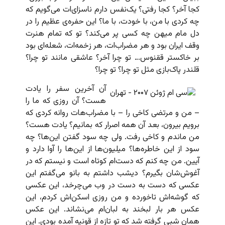
کجا آخر؟ کجا رفتی؟ یک‌نفس دارم ناسزای‌ات می‌گویم که
چه کردی با من، با خودت، با ما؟ این حفره‌ی عظیم را در
دل مام میهن چه کسی پر می‌کند؟ تو که تمام هنرت
وقف ایران بود و هر مضراب‌ات، هر زخمه‌ات، شعله‌ای بود
بر خاکستر ققنوس… تو چرا آخر؟ عاشقی مانند تو چرا؟
قلندر پاک‌بازی مثل تو چرا؟ تو چرا؟
آن آخرین سفر را یادت
هست؟ آن روزی که ما را
– من و مرتضی کاخی را – با مضراب‌هات روانه کردی که
برویم بیرون، بعد آن همه اصرار که بمانیم؟ یادت هست؟
من ماندم و کاخی رفت. ولی چه سود گفتن این‌ها؟ چه
سود از این خاطره‌ها؟ میلیون‌ها از این‌ها را آوا دارد و
آیین. من چه کنم که دست‌ام کوتاه است و نیستم که در
آغوش‌شان بگیرم؟ دیشب داشتم به بانو می‌گفتم این
عکسی که دست به دست در وب می‌چرخد، این عکسی
که گوشه‌اش تاخورده و من روزی اسکن‌اش کردم، این
عکس هر بار لبخند به لبان‌ام می‌نشاند. این عکس
همان شبی گرفته شد که تو تازه از قونیه آمده بودی. این