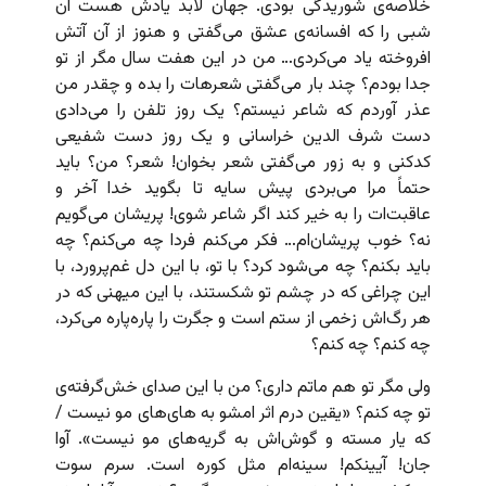
خلاصه‌ی شوریدگی بودی. جهان لابد یادش هست آن
شبی را که افسانه‌ی عشق می‌گفتی و هنوز از آن آتش
افروخته یاد می‌کردی… من در این هفت سال مگر از تو
جدا بودم؟ چند بار می‌گفتی شعرهات را بده و چقدر من
عذر آوردم که شاعر نیستم؟ یک روز تلفن را می‌دادی
دست شرف الدین خراسانی و یک روز دست شفیعی
کدکنی و به زور می‌گفتی شعر بخوان! شعر؟ من؟ باید
حتماً مرا می‌بردی پیش سایه تا بگوید خدا آخر و
عاقبت‌ات را به خیر کند اگر شاعر شوی! پریشان می‌گویم
نه؟ خوب پریشا‌ن‌ام… فکر می‌کنم فردا چه می‌کنم؟ چه
باید بکنم؟ چه می‌شود کرد؟ با تو، با این دل غم‌پرورد، با
این چراغی که در چشم تو شکستند، با این میهنی که در
هر رگ‌اش زخمی از ستم است و جگرت را پاره‌پاره می‌کرد،
چه کنم؟ چه کنم؟
ولی مگر تو هم ماتم داری؟ من با این صدای خش‌گرفته‌‌ی
تو چه کنم؟ «یقین درم اثر امشو به های‌های مو نیست /
که یار مسته و گوش‌اش به گریه‌های مو نیست». آوا
جان! آیینکم! سینه‌ام مثل کوره است. سرم سوت