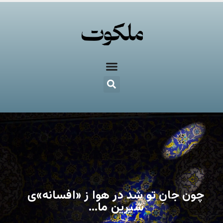
چون جانِ تو شد در هوا ز «افسانه»‌ی
شیرین ما…