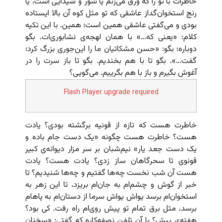
خاطرات با تو را که ورق می‌زنم یا شور و شیدایی است، یا
رنج استخوان‌گداز عاشقی که تو مثل کوه آن بالا ایستاده
بودی و می‌گفتی عاشقی همین است؛ همین. با این تکیه
کلام: «یعنی که…» با همان لهجه‌ی نشابوری‌ات. بگو
دوباره؛ بگو: «حسن مشکاتیان ما را این‌جوری بزرگ کرد؛
گفت…». بگو تا با هم بخندیم. بگو تا باز سرت را در
آغوش بگیرم و باز با هم بگرییم. می‌گویی؟
Flash Player upgrade required
خاطرت هست که تازه از قونیه برگشته بودی؟ یادت
هست؟ خاطرت هست چگونه «یک دست جام باده و
یک دست جعد یار» نیم‌شبان بر سر مزار دیوانه‌ی کبیر
قونوی تا سحرگاهان ساز زدی؟ یادت هست؟ یادت
هست آن شب نخست چه‌ها گفتیم و چه‌ها شنیدیم؟ تا
خبر از گو‌ش و چشم‌ام به جان‌ام بریزد،‌ تا این زهر به
استخوان‌ام برسد یواش یواش سرما از دستان‌ام به پاهام
برسد، مثل برق تمام تو پیش روی‌ام راه رفت. کی بود؟
هفته‌ی پیش؟‌ با آن تلفن نصفه‌‌کاره که گفتی: «سخنان