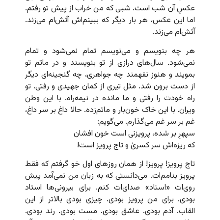
عکسِ آن شب است. شبی که من خراب از پیش تو رفتم.
اما این عکس، هر بار دیگر که ببینم‌اش آتش‌ام می‌زند.
آتش‌ام می‌زند.
هر چه بنویسم و می‌نویسم تمام نمی‌شود و تمام
نمی‌شود. سال‌های درازی از تو بنویسند و در ماتم تو
بمویند و هنوز نفهمند چه جواهری، چه گنجینه‌ای دیگر
از دست برون شد. مثل تیری از کمان جهیدی و رفتی. تو
راه خودت را رفتی و ما مانده در نیمه‌راه. با این وطن
ویران. با این خاک خون‌بار و ماتم‌زده. حالا داغ بر سر داغ،
غم بر سر غم می‌گذارم. می‌گویم:
سپهرِ بر شده، پرویزنی است خون ‌افشان
که ریزه‌اش سر کسریٰ و تاج پرویز است!
تاج پرویز! پرویز! از همان روزهای اول خو گرفتم که فقط
پرویز بنامم‌ات. می‌دانستی که به زبان من نمی‌آمد پیش
روی‌ات «استاد» صدای‌ات کنم. برای بیرونی‌ها استاد
بودی. برای من پرویز بودی. چیزی بودی بالاتر از این
القاب. آدم بودی. عاشق بودی. مست بودی. رند بودی.