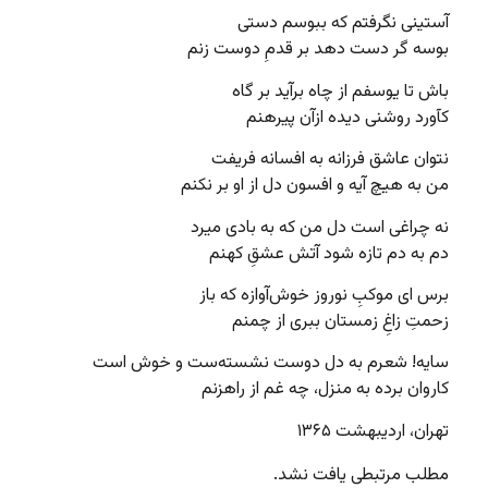
آستینی نگرفتم که ببوسم دستی
بوسه گر دست دهد بر قدمِ دوست زنم
باش تا یوسفم از چاه برآید بر گاه
کآورد روشنی دیده ازآن پیرهنم
نتوان عاشق فرزانه به افسانه فریفت
من به هیچ آیه و افسون دل از او بر نکنم
نه چراغی است دل من که به بادی میرد
دم به دم تازه شود آتش عشقِ کهنم
برس ای موکبِ نوروز خوش‌آوازه که باز
زحمتِ زاغِ زمستان ببری از چمنم
سایه! شعرم به دل دوست نشسته‌ست و خوش است
کاروان برده به منزل، چه غم از راهزنم
تهران، اردیبهشت ۱۳۶۵
مطلب مرتبطی یافت نشد.