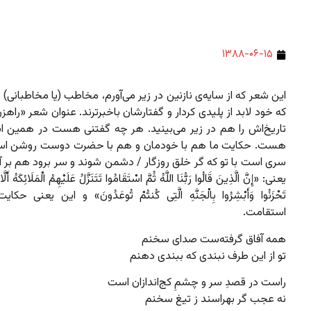
۱۳۸۸-۰۶-۱۵
این شعر که از سایه‌ی نازنین در زیر می‌آورم، مخاطب (یا مخاطبانی)
که خود لابد از پلیدی کردار و گفتارشان باخبرترند. عنوان شعر «راه
تاریخ‌اش را هم در زیر می‌بینید. هر چه گفتنی هست در همین اب
هست. حکایت ما هم با خودمان و هم با حضرت دوست روشن است
سری است با تو که گر خلق روزگار / دشمن شوند و سر برود هم بر آ
یعنی: «إِنَّ الَّذِینَ قَالُوا رَبُّنَا اللَّهُ ثُمَّ اسْتَقَامُوا تَتَنَزَّلُ عَلَیْهِمُ الْمَلَائِکَهُ أَلَّا
تَحْزَنُوا وَأَبْشِرُوا بِالْجَنَّهِ الَّتِی کُنتُمْ تُوعَدُونَ» و این یعنی حک
استقامت.
همه آفاق گرفته‌ست صدای سخنم
تو از این طرف نبندی که ببندی دهنم
راست در قصدِ سر و چشمِ کج‌اندازان است
نه عجب گر بهراسند ز تیغ سخنم