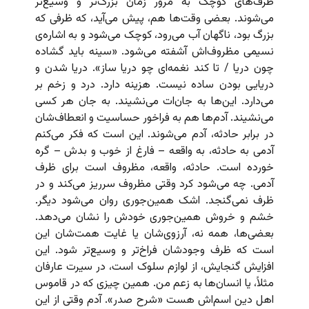
ظرف‌های کوچک به مرور زمان بزرگ‌تر و وسیع‌تر
می‌شوند. بعضی وقت‌ها هم، پیش می‌آید، که ظرفی که
بزرگ بود، ناگهان آب می‌رود، کوچک می‌شود و به اشاره‌ی
نسیمی مظروف‌اش آشفته می‌شود. «سینه باید گشاده
چون دریا / تا کند نغمه‌ای چو دریا ساز». دریا شدن و
دریایی بودن ساده نیست. هزینه دارد. درد و زخم بر
می‌دارد. این‌ها به جان‌ات می‌نشیند. به جان هر کسی
می‌نشیند. آدم‌ها هم به فراخور حساسیت و انعطاف‌شان
در برابر حادثه، آدم می‌شوند. این است که فکر می‌کنم
آدمی به حادثه، به واقعه – فارغ از خوب و بدش – گره
خورده است. حادثه، واقعه، مظروف است برای ظرف
آدمی. چه می‌شود کرد وقتی مظروف سرریز می‌کند و در
ظرف نمی‌گنجد. اشک همین‌جوری روان می‌شود دیگر.
خشم و خروش همین‌جوری خودش را نشان می‌دهد.
بعضی‌ها، همه نه،‌ آرزوی‌شان یا غایت همت‌شان این
است که ظرف وجودشان فراخ‌تر و وسیع‌تر شود. این
افزایش گنجایش، از لوازم سلوک است، در سیرت عارفان
مثلاً، یا انسان‌ها به زعم من. همین چیزی که در قاموس
اهل دین اسم‌اش هست «شرح صدر». آدم وقتی از این