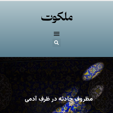
مظروف حادثه در ظرفِ آدمی