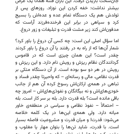
جان‌سخت باریدن گرفت. این باران فتنه همانا یک غرض
بیشتر نداشت: خفه کردن این نوزاد. روزهای پس از
تولدش هم یک دستگاه تمام عده و عده‌اش را بسیج
کرد و سپاهی در برابر این فرخنده‌فرزند آراست که
مدفون‌اش کند زیر مشت قدرت و تبلیغات و زور دروغ.
اما سؤال اصلی این است: چه کسی آن دروغ را باور کرد؟
شمار آن‌ها که از راه به در رفتند یا آن دروغ را باور کردند
چقدر است؟ این همان چیزی است که در قاموس
گردانندگان نظام ریزش و رویش نام دارد. و این ریزش و
رویش در هر دو سو بوده است. از آن دستگاه متکی بر
قدرت نظامی، مالی و رسانه‌ای – که واحیرتا چقدر فساد و
تباهی در همه‌ی ارکان‌اش رسوخ کرده آن هم از جانب
خودی‌های‌اش و نه بیگانگان و نفوذی‌های‌اش – امروز چه
باقی مانده است؟ بله قدرت دارد. بله بر سر کار است. بله
– احتمالاً – نفوذ نظامی و سیاسی در منطقه‌ی خاور
میانه دارد. ولی همه‌ی این‌ها در یک کلمه خلاصه
می‌شود: قدرت! و میان قدرت و مشروعیت فاصله بسیار
است. با قدرت، شاید تن‌ها را بتوان مهار یا مغلوب و