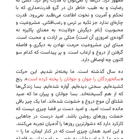
مقهور کرد. دل‌ها را نمی‌توان با قدرت رام کرد. کسی به
رضایت و به طیب خاطر دل در گرو قدرت‌مداری که با
تحکم و آمریت و نخوت اطاعت می‌طلبد نمی‌رود. قدرت
چاره‌ای ندارد جز تکیه بر ترس و رعب‌افکنی. مشروعیت و
محبوبیت (نام دیگرش «ولایت» به معنای پاکیزه نه
آلوده‌ی امروزی آن است) متکی بر ارادت و محبت است.
مبنای این مشروعیت حرمت نهادن به دیگری و فاصله
گرفتن از دروغ و ارعاب است. و پر پیداست که کدام سو
اکنون چه اوصافی دارد.
ده سال گذشته است. ما پخته‌تر شدیم. این حرکت
«
سالخوردگان را جوان و جوانان را پخته کرده است
». رنج
کشیده‌ایم. سختی دیده‌ایم. آواره شده‌ایم. بسا زندگی‌ها
که از هم گسیخته‌اند. بسا جوانان و پیران ما که صید
شلتاق آن موج دروغ و خشونت شده‌اند. اما یک چیز باقی
مانده است: امید. و امید دست بر قضا چیزی نیست که
خصلت روزهای روشن باشد. امید درست در جاهایی
کارکرد دارد که دشوارترین روزها را آدمیان تجربه می‌کنند.
و این امید همان چیزی است که در کنار ایمان، ما را –
مردم ما را و امیدوارانِ به خوبی و باورمندان به فاصله