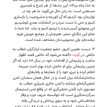
به خدا پناه برد!!». این بندها، از هر شرح و تفسیری
مستغنی است. به زبان حال می‌گوید: ما هر چه در
توان‌مان بود کردیم که آن اتوریته و مشروعیت را بازسازی
کنیم و حتی با دست نبردن در انتخابات بعدی کوشیدیم
این وجهه‌ی آسیب‌دیده را ترمیم کنیم و نشد. اما شما با
تمام این تنگنای حصر، هم‌چنان از موضع خویش فرود
نیامده‌اید ولی محبوبیت‌تان مضاعف شده است.
۳. درست همین امروز، عضو جمعیت ایثارگران خطاب به
خاتمی
می‌گوید
: «گفته می‌شود که خاتمی قصد اظهار
ندامت و پشیمانی از اقدامات خود در سال ۸۸ دارد که اگر
چنین پشیمانی برای او حاصل شده بهتر است صریحا
اعلام کرده و تبری خود را از شعارها و رفتارهای
ساختارشکنانه بیان کند». و در خلال همان سخنان، لحن
تحقیرگرانه‌ای مشابه با لحن حائری شیرازی خطاب به
موسوی دارد (لحن تحقیرگری که در واقع لحن استیصال
سرگردنه‌بگیری است که نتوانسته حریف عزت و وقار
مخاطب‌اش شود و به سوی پرخاش و دریدگی رفته
است): «خاتمی کوتاه‌قدی خود را در فتنه ۸۸ نشان داده