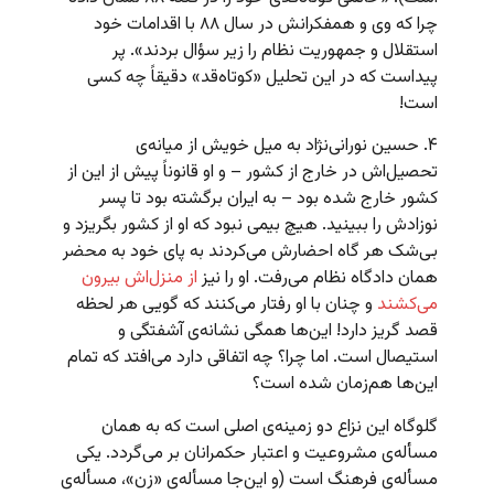
چرا که وی و همفکرانش در سال ۸۸ با اقدامات خود
استقلال و جمهوریت نظام را زیر سؤال بردند». پر
پیداست که در این تحلیل «کوتاه‌قد» دقیقاً چه کسی
است!
۴. حسین نورانی‌نژاد به میل خویش از میانه‌ی
تحصیل‌اش در خارج از کشور – و او قانوناً پیش از این از
کشور خارج شده بود – به ایران برگشته بود تا پسر
نوزادش را ببینید. هیچ بیمی نبود که او از کشور بگریزد و
بی‌شک هر گاه احضارش می‌کردند به پای خود به محضر
همان دادگاه نظام می‌رفت. او را نیز
از منزل‌اش بیرون
می‌کشند
و چنان با او رفتار می‌کنند که گویی هر لحظه
قصد گریز دارد! این‌ها همگی نشانه‌ی آشفتگی و
استیصال است. اما چرا؟ چه اتفاقی دارد می‌افتد که تمام
این‌ها هم‌زمان شده است؟
گلوگاه این نزاع دو زمینه‌ی اصلی است که به همان
مسأله‌ی مشروعیت و اعتبار حکمرانان بر می‌گردد. یکی
مسأله‌ی فرهنگ است (و این‌جا مسأله‌ی «زن»، مسأله‌ی