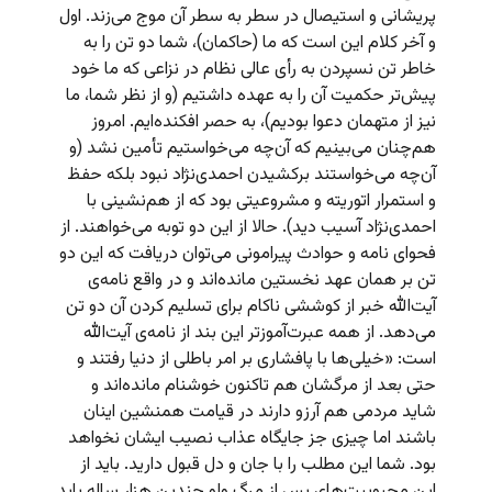
پریشانی و استیصال در سطر به سطر آن موج می‌زند. اول
و آخر کلام این است که ما (حاکمان)،‌ شما دو تن را به
خاطر تن نسپردن به رأی عالی نظام در نزاعی که ما خود
پیش‌تر حکمیت آن را به عهده داشتیم (و از نظر شما، ما
نیز از متهمان دعوا بودیم)، به حصر افکنده‌ایم. امروز
هم‌چنان می‌بینیم که آن‌چه می‌خواستیم تأمین نشد (و
آن‌چه می‌خواستند برکشیدن احمدی‌نژاد نبود بلکه حفظ
و استمرار اتوریته و مشروعیتی بود که از هم‌نشینی با
احمدی‌نژاد آسیب دید). حالا از این دو توبه می‌خواهند. از
فحوای نامه و حوادث پیرامونی می‌توان دریافت که این دو
تن بر همان عهد نخستین مانده‌اند و در واقع نامه‌ی
آیت‌الله خبر از کوششی ناکام برای تسلیم کردن آن دو تن
می‌دهد. از همه عبرت‌آموزتر این بند از نامه‌ی آیت‌الله
است: «خیلی‌ها با پافشاری بر امر باطلی از دنیا رفتند و
حتی بعد از مرگشان هم تاکنون خوشنام مانده‌اند و
شاید مردمی هم آرزو دارند در قیامت همنشین اینان
باشند اما چیزی جز جایگاه عذاب نصیب ایشان نخواهد
بود. شما این مطلب را با جان و دل قبول دارید. باید از
این محبوبیت‌های پس از مرگ ولو چندین هزار ساله باید