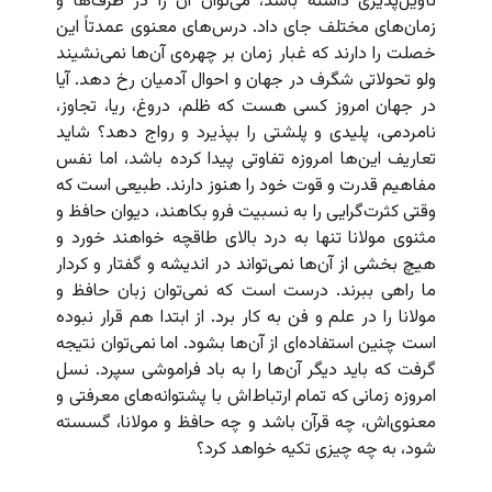
تأویل‌پذیری داشته باشد، می‌توان آن‌ را در ظرف‌ها و
زمان‌های مختلف جای داد. درس‌های معنوی عمدتاً این
خصلت را دارند که غبار زمان بر چهره‌ی آن‌ها نمی‌نشیند
ولو تحولاتی شگرف در جهان و احوال آدمیان رخ دهد. آیا
در جهان امروز کسی هست که ظلم، دروغ، ریا، تجاوز،
نامردمی، پلیدی و پلشتی را بپذیرد و رواج دهد؟‌ شاید
تعاریف این‌ها امروزه تفاوتی پیدا کرده باشد، اما نفس
مفاهیم قدرت و قوت خود را هنوز دارند. طبیعی است که
وقتی کثرت‌گرایی را به نسبیت فرو بکاهند، دیوان حافظ و
مثنوی مولانا تنها به درد بالای طاقچه خواهند خورد و
هیچ بخشی از آن‌ها نمی‌تواند در اندیشه و گفتار و کردار
ما راهی ببرند. درست است که نمی‌توان زبان حافظ و
مولانا را در علم و فن به کار برد. از ابتدا هم قرار نبوده
است چنین استفاده‌ای از آن‌ها بشود. اما نمی‌توان نتیجه
گرفت که باید دیگر آن‌ها را به باد فراموشی سپرد. نسل
امروزه زمانی که تمام ارتباط‌اش با پشتوانه‌های معرفتی و
معنوی‌اش، چه قرآن باشد و چه حافظ و مولانا،‌ گسسته
شود، به چه چیزی تکیه خواهد کرد؟